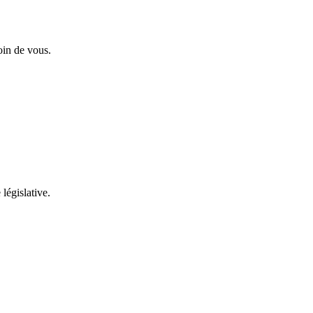
oin de vous.
 législative.