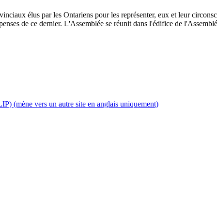
inciaux élus par les Ontariens pour les représenter, eux et leur circonscri
enses de ce dernier. L'Assemblée se réunit dans l'édifice de l'Assemblée
IP) (mène vers un autre site en anglais uniquement)