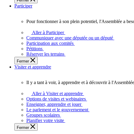
Fermer
des
Participer
Ontariennes
et
Ontariens.
Pour fonctionner à son plein potentiel, l'Assemblée a bes
Pour
fonctionner
Aller à Participer
à
Communiquer avec une députée ou un député
son
Participation aux comités
plein
Pétitions
potentiel,
Réserver les terrains
l'Assemblée
Fermer
a
Visiter et apprendre
besoin
de
vous.
Il y a tant à voir, à apprendre et à découvrir à l'Assemblée
Il
y
Aller à Visiter et apprendre
a
Options de visites et webinaires
tant
Enseigner, apprendre et jouer
à
Le parlement et le gouvernement
voir,
Groupes scolaires
à
Planifier votre visite
apprendre
Fermer
et