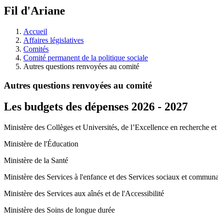
à
Fil d'Ariane
découvrir
à
l'Assemblée
Accueil
législative.
Affaires législatives
Comités
Comité permanent de la politique sociale
Autres questions renvoyées au comité
Autres questions renvoyées au comité
Les budgets des dépenses
2026
-
2027
Ministère des Collèges et Universités, de l’Excellence en recherche et 
Ministère de l'Éducation
Ministère de la Santé
Ministère des Services à l'enfance et des Services sociaux et communa
Ministère des Services aux aînés et de l'Accessibilité
Ministère des Soins de longue durée