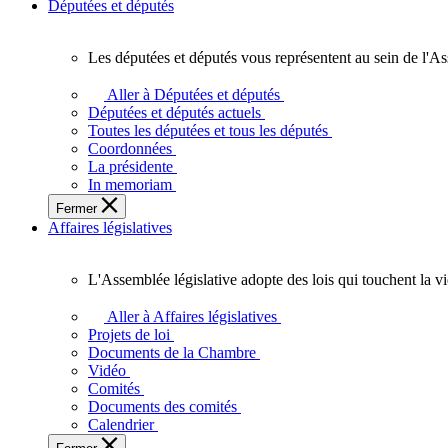
Députées et députés
Les députées et députés vous représentent au sein de l'As
Les
députées
Aller à Députées et députés
et
Députées et députés actuels
députés
Toutes les députées et tous les députés
vous
Coordonnées
représentent
La présidente
au
In memoriam
sein
Fermer
de
Affaires législatives
l'Assemblée
législative
de
L'Assemblée législative adopte des lois qui touchent la v
l'Ontario.
L'Assemblée
législative
Aller à Affaires législatives
adopte
Projets de loi
des
Documents de la Chambre
lois
Vidéo
qui
Comités
touchent
Documents des comités
la
Calendrier
vie