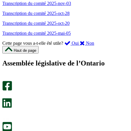
Transcription du comité 2025-nov-03
Transcription du comité 2025-oct-28
Transcription du comité 2025-oct-20
Transcription du comité 2025-mai-05
,
,
Cette page vous a-t-elle été utile?
Oui
Non
cette
cette
Haut de page
page
page
m’a
ne
Assemblée législative de l’Ontario
été
m’a
utile.
pas
Un
été
sondage
utile.
facultatif
Un
s’ouvre
sondage
dans
facultatif
un
s’ouvre
nouvel
dans
onglet.
un
nouvel
onglet.