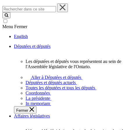
Rechercher
dans
ce
site
Menu
Fermer
English
Députées et députés
Les députées et députés vous représentent au sein de
Les
l'Assemblée législative de l'Ontario.
députées
et
Aller à Députées et députés
députés
Députées et députés actuels
vous
Toutes les députées et tous les députés
représentent
Coordonnées
au
La présidente
sein
In memoriam
de
Fermer
l'Assemblée
Affaires législatives
législative
de
l'Ontario.