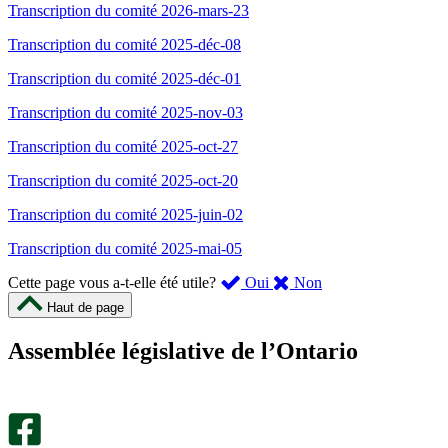
Transcription du comité 2026-mars-23
Transcription du comité 2025-déc-08
Transcription du comité 2025-déc-01
Transcription du comité 2025-nov-03
Transcription du comité 2025-oct-27
Transcription du comité 2025-oct-20
Transcription du comité 2025-juin-02
Transcription du comité 2025-mai-05
,
,
Cette page vous a-t-elle été utile?
Oui
Non
cette
cette
Haut de page
page
page
m’a
ne
Assemblée législative de l’Ontario
été
m’a
utile.
pas
Un
été
sondage
utile.
facultatif
Un
s’ouvre
sondage