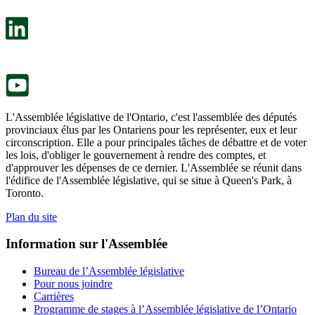
dans
facultatif
un
s’ouvre
nouvel
dans
onglet.
un
nouvel
onglet.
L'Assemblée législative de l'Ontario, c'est l'assemblée des députés
provinciaux élus par les Ontariens pour les représenter, eux et leur
circonscription. Elle a pour principales tâches de débattre et de voter
les lois, d'obliger le gouvernement à rendre des comptes, et
d'approuver les dépenses de ce dernier. L'Assemblée se réunit dans
l'édifice de l'Assemblée législative, qui se situe à Queen's Park, à
Toronto.
Plan du site
Information sur l'Assemblée
Bureau de l’Assemblée législative
Pour nous joindre
Carrières
Programme de stages à l’Assemblée législative de l’Ontario