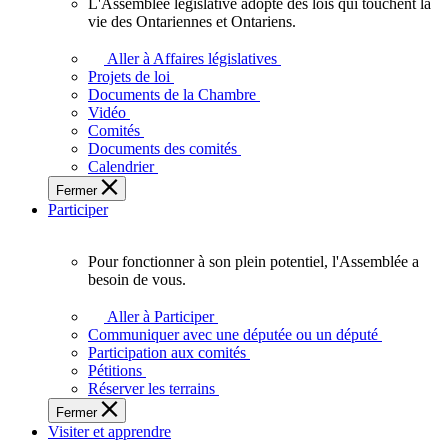
L'Assemblée législative adopte des lois qui touchent la
L'Assemblée
vie des Ontariennes et Ontariens.
législative
adopte
Aller à Affaires législatives
des
Projets de loi
lois
Documents de la Chambre
qui
Vidéo
touchent
Comités
la
Documents des comités
vie
Calendrier
des
Fermer
Ontariennes
Participer
et
Ontariens.
Pour fonctionner à son plein potentiel, l'Assemblée a
Pour
besoin de vous.
fonctionner
à
Aller à Participer
son
Communiquer avec une députée ou un député
plein
Participation aux comités
potentiel,
Pétitions
l'Assemblée
Réserver les terrains
a
Fermer
besoin
Visiter et apprendre
de