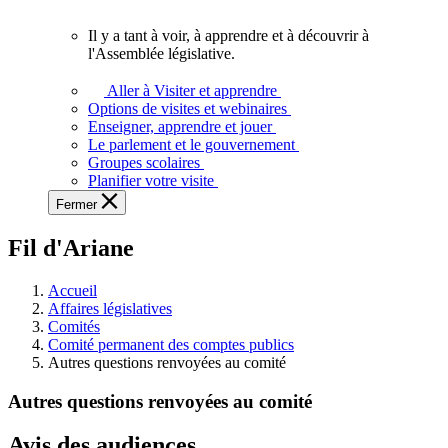
vous.
Il y a tant à voir, à apprendre et à découvrir à
Il
l'Assemblée législative.
y
a
Aller à Visiter et apprendre
tant
Options de visites et webinaires
à
Enseigner, apprendre et jouer
voir,
Le parlement et le gouvernement
à
Groupes scolaires
apprendre
Planifier votre visite
et
Fermer
à
découvrir
Fil d'Ariane
à
l'Assemblée
législative.
Accueil
Affaires législatives
Comités
Comité permanent des comptes publics
Autres questions renvoyées au comité
Autres questions renvoyées au comité
Avis des audiences