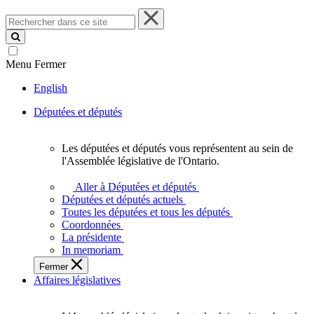
Rechercher
dans
ce
site
Menu
Fermer
English
Députées et députés
Les députées et députés vous représentent au sein de
Les
l'Assemblée législative de l'Ontario.
députées
et
Aller à Députées et députés
députés
Députées et députés actuels
vous
Toutes les députées et tous les députés
représentent
Coordonnées
au
La présidente
sein
In memoriam
de
Fermer
l'Assemblée
Affaires législatives
législative
de
l'Ontario.