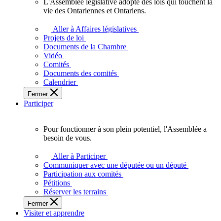
L'Assemblée législative adopte des lois qui touchent la
L'Assemblée
vie des Ontariennes et Ontariens.
législative
adopte
Aller à Affaires législatives
des
Projets de loi
lois
Documents de la Chambre
qui
Vidéo
touchent
Comités
la
Documents des comités
vie
Calendrier
des
Fermer
Ontariennes
Participer
et
Ontariens.
Pour fonctionner à son plein potentiel, l'Assemblée a
Pour
besoin de vous.
fonctionner
à
Aller à Participer
son
Communiquer avec une députée ou un député
plein
Participation aux comités
potentiel,
Pétitions
l'Assemblée
Réserver les terrains
a
Fermer
besoin
Visiter et apprendre
de