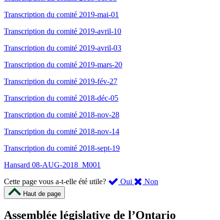
Transcription du comité 2019-mai-01
Transcription du comité 2019-avril-10
Transcription du comité 2019-avril-03
Transcription du comité 2019-mars-20
Transcription du comité 2019-fév-27
Transcription du comité 2018-déc-05
Transcription du comité 2018-nov-28
Transcription du comité 2018-nov-14
Transcription du comité 2018-sept-19
Hansard 08-AUG-2018_M001
,
,
Cette page vous a-t-elle été utile?
Oui
Non
cette
cette
Haut de page
page
page
m’a
ne
Assemblée législative de l’Ontario
été
m’a