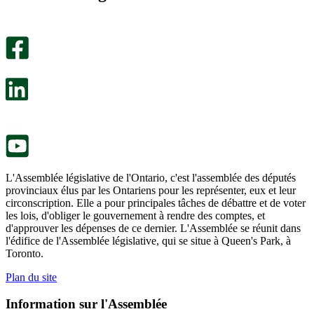
utile.
pas
Un
été
sondage
utile.
facultatif
Un
s’ouvre
sondage
dans
facultatif
un
s’ouvre
nouvel
dans
onglet.
un
nouvel
onglet.
L'Assemblée législative de l'Ontario, c'est l'assemblée des députés
provinciaux élus par les Ontariens pour les représenter, eux et leur
circonscription. Elle a pour principales tâches de débattre et de voter
les lois, d'obliger le gouvernement à rendre des comptes, et
d'approuver les dépenses de ce dernier. L'Assemblée se réunit dans
l'édifice de l'Assemblée législative, qui se situe à Queen's Park, à
Toronto.
Plan du site
Information sur l'Assemblée