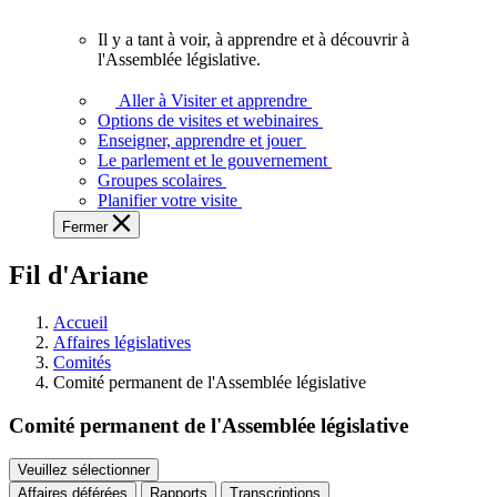
vous.
Il y a tant à voir, à apprendre et à découvrir à
Il
l'Assemblée législative.
y
a
Aller à Visiter et apprendre
tant
Options de visites et webinaires
à
Enseigner, apprendre et jouer
voir,
Le parlement et le gouvernement
à
Groupes scolaires
apprendre
Planifier votre visite
et
Fermer
à
découvrir
Fil d'Ariane
à
l'Assemblée
législative.
Accueil
Affaires législatives
Comités
Comité permanent de l'Assemblée législative
Comité permanent de l'Assemblée législative
Veuillez sélectionner
Affaires déférées
Rapports
Transcriptions