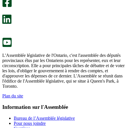
facultatif
Un
s’ouvre
sondage
dans
facultatif
un
s’ouvre
nouvel
dans
onglet.
un
nouvel
onglet.
L'Assemblée législative de l'Ontario, c'est l'assemblée des députés
provinciaux élus par les Ontariens pour les représenter, eux et leur
circonscription. Elle a pour principales tâches de débattre et de voter
les lois, d'obliger le gouvernement à rendre des comptes, et
d'approuver les dépenses de ce dernier. L'Assemblée se réunit dans
l'édifice de l'Assemblée législative, qui se situe à Queen's Park, à
Toronto.
Plan du site
Information sur l'Assemblée
Bureau de l’Assemblée législative
Pour nous joindre