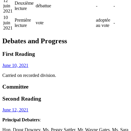
12
Deuxième
juin
débattue
-
-
lecture
2021
10
Première
adoptée
juin
vote
-
lecture
au vote
2021
Debates and Progress
First Reading
June 10, 2021
Carried on recorded division.
Committee
Second Reading
June 12, 2021
Principal Debaters
:
Hon. Doug Downey, Ms. Peggy Sattler, Mr. Wayne Gates, Ms. Sara