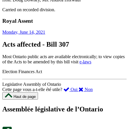
Carried on recorded division.
Royal Assent
Monday, June 14, 2021
Acts affected - Bill 307
Most Ontario public acts are available electronically; to view copies
of the Acts to be amended by this bill visit
e-laws
Election Finances Act
Legislative Assembly of Ontario
,
,
Cette page vous a-t-elle été utile?
Oui
Non
cette
cette
Haut de page
page
page
m’a
ne
Assemblée législative de l’Ontario
été
m’a
utile.
pas
Un
été
sondage
utile.