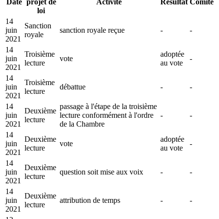
Date
projet de
Activité
Résultat
Comité
loi
14
Sanction
juin
sanction royale reçue
-
-
royale
2021
14
Troisième
adoptée
juin
vote
-
lecture
au vote
2021
14
Troisième
juin
débattue
-
-
lecture
2021
14
passage à l'étape de la troisième
Deuxième
juin
lecture conformément à l'ordre
-
-
lecture
2021
de la Chambre
14
Deuxième
adoptée
juin
vote
-
lecture
au vote
2021
14
Deuxième
juin
question soit mise aux voix
-
-
lecture
2021
14
Deuxième
juin
attribution de temps
-
-
lecture
2021