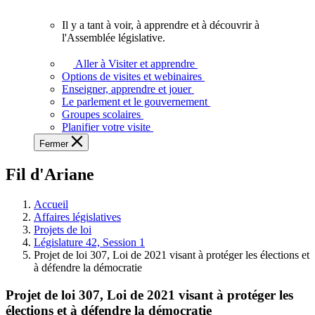
vous.
Il y a tant à voir, à apprendre et à découvrir à
Il
l'Assemblée législative.
y
a
Aller à Visiter et apprendre
tant
Options de visites et webinaires
à
Enseigner, apprendre et jouer
voir,
Le parlement et le gouvernement
à
Groupes scolaires
apprendre
Planifier votre visite
et
Fermer
à
découvrir
Fil d'Ariane
à
l'Assemblée
législative.
Accueil
Affaires législatives
Projets de loi
Législature 42, Session 1
Projet de loi 307, Loi de 2021 visant à protéger les élections et
à défendre la démocratie
Projet de loi 307, Loi de 2021 visant à protéger les
élections et à défendre la démocratie