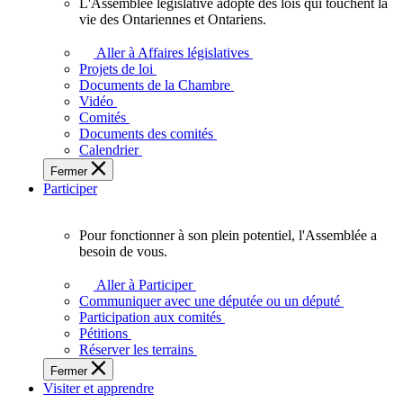
L'Assemblée législative adopte des lois qui touchent la
L'Assemblée
vie des Ontariennes et Ontariens.
législative
adopte
Aller à Affaires législatives
des
Projets de loi
lois
Documents de la Chambre
qui
Vidéo
touchent
Comités
la
Documents des comités
vie
Calendrier
des
Fermer
Ontariennes
Participer
et
Ontariens.
Pour fonctionner à son plein potentiel, l'Assemblée a
Pour
besoin de vous.
fonctionner
à
Aller à Participer
son
Communiquer avec une députée ou un député
plein
Participation aux comités
potentiel,
Pétitions
l'Assemblée
Réserver les terrains
a
Fermer
besoin
Visiter et apprendre
de