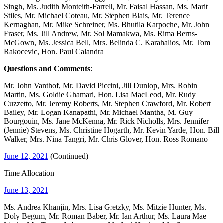
Singh, Ms. Judith Monteith-Farrell, Mr. Faisal Hassan, Ms. Marit
Stiles, Mr. Michael Coteau, Mr. Stephen Blais, Mr. Terence
Kernaghan, Mr. Mike Schreiner, Ms. Bhutila Karpoche, Mr. John
Fraser, Ms. Jill Andrew, Mr. Sol Mamakwa, Ms. Rima Berns-
McGown, Ms. Jessica Bell, Mrs. Belinda C. Karahalios, Mr. Tom
Rakocevic, Hon. Paul Calandra
Questions and Comments
:
Mr. John Vanthof, Mr. David Piccini, Jill Dunlop, Mrs. Robin
Martin, Ms. Goldie Ghamari, Hon. Lisa MacLeod, Mr. Rudy
Cuzzetto, Mr. Jeremy Roberts, Mr. Stephen Crawford, Mr. Robert
Bailey, Mr. Logan Kanapathi, Mr. Michael Mantha, M. Guy
Bourgouin, Ms. Jane McKenna, Mr. Rick Nicholls, Mrs. Jennifer
(Jennie) Stevens, Ms. Christine Hogarth, Mr. Kevin Yarde, Hon. Bill
Walker, Mrs. Nina Tangri, Mr. Chris Glover, Hon. Ross Romano
June 12, 2021
(Continued)
Time Allocation
June 13, 2021
Ms. Andrea Khanjin, Mrs. Lisa Gretzky, Ms. Mitzie Hunter, Ms.
Doly Begum, Mr. Roman Baber, Mr. Ian Arthur, Ms. Laura Mae