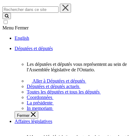
Rechercher
dans
ce
site
Menu
Fermer
English
Députées et députés
Les députées et députés vous représentent au sein de
Les
l'Assemblée législative de l'Ontario.
députées
et
Aller à Députées et députés
députés
Députées et députés actuels
vous
Toutes les députées et tous les députés
représentent
Coordonnées
au
La présidente
sein
In memoriam
de
Fermer
l'Assemblée
Affaires législatives
législative
de
l'Ontario.