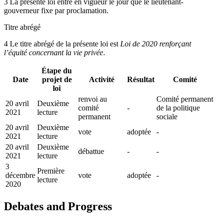
3 La présente loi entre en vigueur le jour que le lieutenant-
gouverneur fixe par proclamation.
Titre abrégé
4 Le titre abrégé de la présente loi est
Loi de 2020 renforçant
l’équité concernant la vie privée
.
Étape du
Date
projet de
Activité
Résultat
Comité
loi
renvoi au
Comité permanent
20 avril
Deuxième
comité
-
de la politique
2021
lecture
permanent
sociale
20 avril
Deuxième
vote
adoptée
-
2021
lecture
20 avril
Deuxième
débattue
-
-
2021
lecture
3
Première
décembre
vote
adoptée
-
lecture
2020
Debates and Progress