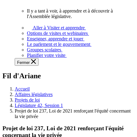
vous.
Il y a tant à voir, à apprendre et à découvrir à
Il
l'Assemblée législative.
y
a
Aller à Visiter et apprendre
tant
Options de visites et webinaires
à
Enseigner, apprendre et jouer
voir,
Le parlement et le gouvernement
à
Groupes scolaires
apprendre
Planifier votre visite
et
Fermer
à
découvrir
Fil d'Ariane
à
l'Assemblée
législative.
Accueil
Affaires législatives
Projets de loi
Législature 42, Session 1
Projet de loi 237, Loi de 2021 renforçant l'équité concernant
la vie privée
Projet de loi 237, Loi de 2021 renforçant l'équité
concernant la vie privée