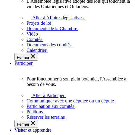
L'Assemblée législative adopte des lois qui touchent la
L'Assemblée
vie des Ontariennes et Ontariens.
législative
adopte
Aller à Affaires législatives
des
Projets de loi
lois
Documents de la Chambre
qui
Vidéo
touchent
Comités
la
Documents des comités
vie
Calendrier
des
Fermer
Ontariennes
Participer
et
Ontariens.
Pour fonctionner à son plein potentiel, l'Assemblée a
Pour
besoin de vous.
fonctionner
à
Aller à Participer
son
Communiquer avec une députée ou un député
plein
Participation aux comités
potentiel,
Pétitions
l'Assemblée
Réserver les terrains
a
Fermer
besoin
Visiter et apprendre
de