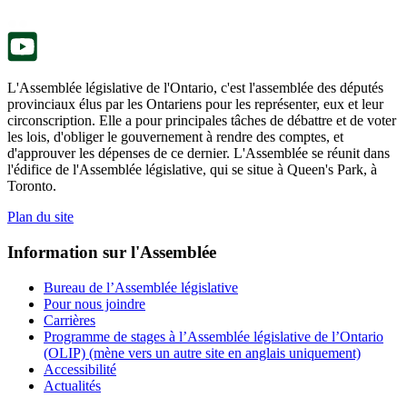
nouvel
onglet.
L'Assemblée législative de l'Ontario, c'est l'assemblée des députés
provinciaux élus par les Ontariens pour les représenter, eux et leur
circonscription. Elle a pour principales tâches de débattre et de voter
les lois, d'obliger le gouvernement à rendre des comptes, et
d'approuver les dépenses de ce dernier. L'Assemblée se réunit dans
l'édifice de l'Assemblée législative, qui se situe à Queen's Park, à
Toronto.
Plan du site
Information sur l'Assemblée
Bureau de l’Assemblée législative
Pour nous joindre
Carrières
Programme de stages à l’Assemblée législative de l’Ontario
(OLIP) (mène vers un autre site en anglais uniquement)
Accessibilité
Actualités