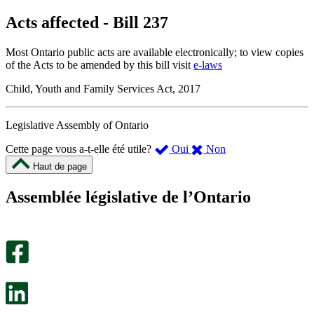
Acts affected - Bill 237
Most Ontario public acts are available electronically; to view copies
of the Acts to be amended by this bill visit
e-laws
Child, Youth and Family Services Act, 2017
Legislative Assembly of Ontario
,
,
Cette page vous a-t-elle été utile?
Oui
Non
cette
cette
Haut de page
page
page
m’a
ne
Assemblée législative de l’Ontario
été
m’a
utile.
pas
Un
été
sondage
utile.
facultatif
Un
s’ouvre
sondage
dans
facultatif
un
s’ouvre
nouvel
dans
onglet.
un