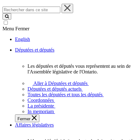
Rechercher
dans
ce
site
Menu
Fermer
English
Députées et députés
Les députées et députés vous représentent au sein de
Les
l'Assemblée législative de l'Ontario.
députées
et
Aller à Députées et députés
députés
Députées et députés actuels
vous
Toutes les députées et tous les députés
représentent
Coordonnées
au
La présidente
sein
In memoriam
de
Fermer
l'Assemblée
Affaires législatives
législative
de
l'Ontario.