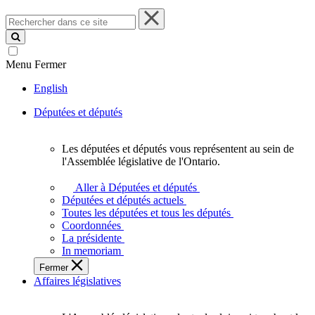
Rechercher
dans
ce
site
Menu
Fermer
English
Députées et députés
Les députées et députés vous représentent au sein de
Les
l'Assemblée législative de l'Ontario.
députées
et
Aller à Députées et députés
députés
Députées et députés actuels
vous
Toutes les députées et tous les députés
représentent
Coordonnées
au
La présidente
sein
In memoriam
de
Fermer
l'Assemblée
Affaires législatives
législative
de
l'Ontario.