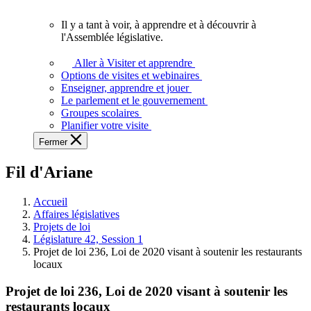
vous.
Il y a tant à voir, à apprendre et à découvrir à
Il
l'Assemblée législative.
y
a
Aller à Visiter et apprendre
tant
Options de visites et webinaires
à
Enseigner, apprendre et jouer
voir,
Le parlement et le gouvernement
à
Groupes scolaires
apprendre
Planifier votre visite
et
Fermer
à
découvrir
Fil d'Ariane
à
l'Assemblée
législative.
Accueil
Affaires législatives
Projets de loi
Législature 42, Session 1
Projet de loi 236, Loi de 2020 visant à soutenir les restaurants
locaux
Projet de loi 236, Loi de 2020 visant à soutenir les
restaurants locaux