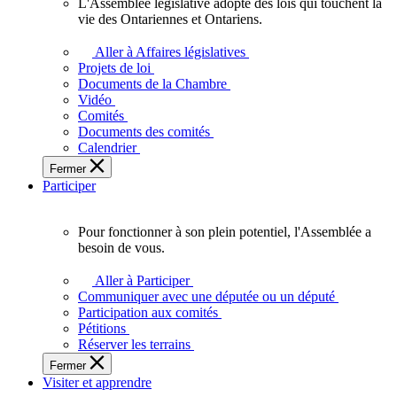
L'Assemblée législative adopte des lois qui touchent la
L'Assemblée
vie des Ontariennes et Ontariens.
législative
adopte
Aller à Affaires législatives
des
Projets de loi
lois
Documents de la Chambre
qui
Vidéo
touchent
Comités
la
Documents des comités
vie
Calendrier
des
Fermer
Ontariennes
Participer
et
Ontariens.
Pour fonctionner à son plein potentiel, l'Assemblée a
Pour
besoin de vous.
fonctionner
à
Aller à Participer
son
Communiquer avec une députée ou un député
plein
Participation aux comités
potentiel,
Pétitions
l'Assemblée
Réserver les terrains
a
Fermer
besoin
Visiter et apprendre
de