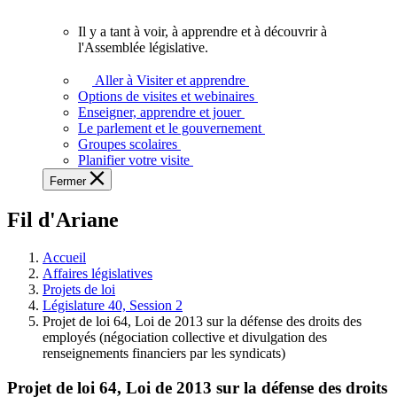
vous.
Il y a tant à voir, à apprendre et à découvrir à
Il
l'Assemblée législative.
y
a
Aller à Visiter et apprendre
tant
Options de visites et webinaires
à
Enseigner, apprendre et jouer
voir,
Le parlement et le gouvernement
à
Groupes scolaires
apprendre
Planifier votre visite
et
Fermer
à
découvrir
Fil d'Ariane
à
l'Assemblée
législative.
Accueil
Affaires législatives
Projets de loi
Législature 40, Session 2
Projet de loi 64, Loi de 2013 sur la défense des droits des
employés (négociation collective et divulgation des
renseignements financiers par les syndicats)
Projet de loi 64, Loi de 2013 sur la défense des droits