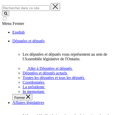
Rechercher
dans
ce
site
Menu
Fermer
English
Députées et députés
Les députées et députés vous représentent au sein de
Les
l'Assemblée législative de l'Ontario.
députées
et
Aller à Députées et députés
députés
Députées et députés actuels
vous
Toutes les députées et tous les députés
représentent
Coordonnées
au
La présidente
sein
In memoriam
de
Fermer
l'Assemblée
Affaires législatives
législative
de
l'Ontario.