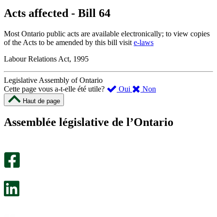
Acts affected - Bill 64
Most Ontario public acts are available electronically; to view copies
of the Acts to be amended by this bill visit
e-laws
Labour Relations Act, 1995
Legislative Assembly of Ontario
,
,
Cette page vous a-t-elle été utile?
Oui
Non
cette
cette
Haut de page
page
page
m’a
ne
Assemblée législative de l’Ontario
été
m’a
utile.
pas
Un
été
sondage
utile.
facultatif
Un
s’ouvre
sondage
dans
facultatif
un
s’ouvre
nouvel
dans
onglet.
un
nouvel