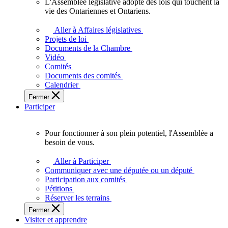
L'Assemblée législative adopte des lois qui touchent la
L'Assemblée
vie des Ontariennes et Ontariens.
législative
adopte
Aller à Affaires législatives
des
Projets de loi
lois
Documents de la Chambre
qui
Vidéo
touchent
Comités
la
Documents des comités
vie
Calendrier
des
Fermer
Ontariennes
Participer
et
Ontariens.
Pour fonctionner à son plein potentiel, l'Assemblée a
Pour
besoin de vous.
fonctionner
à
Aller à Participer
son
Communiquer avec une députée ou un député
plein
Participation aux comités
potentiel,
Pétitions
l'Assemblée
Réserver les terrains
a
Fermer
besoin
Visiter et apprendre
de