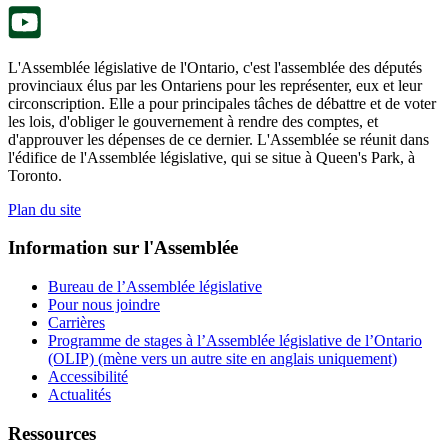
onglet.
L'Assemblée législative de l'Ontario, c'est l'assemblée des députés
provinciaux élus par les Ontariens pour les représenter, eux et leur
circonscription. Elle a pour principales tâches de débattre et de voter
les lois, d'obliger le gouvernement à rendre des comptes, et
d'approuver les dépenses de ce dernier. L'Assemblée se réunit dans
l'édifice de l'Assemblée législative, qui se situe à Queen's Park, à
Toronto.
Plan du site
Information sur l'Assemblée
Bureau de l’Assemblée législative
Pour nous joindre
Carrières
Programme de stages à l’Assemblée législative de l’Ontario
(OLIP) (mène vers un autre site en anglais uniquement)
Accessibilité
Actualités
Ressources