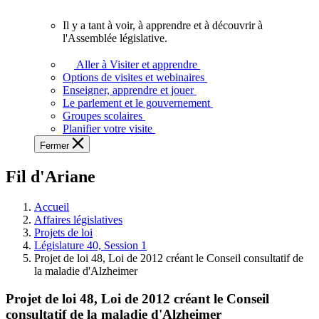
vous.
Il y a tant à voir, à apprendre et à découvrir à
Il
l'Assemblée législative.
y
a
Aller à Visiter et apprendre
tant
Options de visites et webinaires
à
Enseigner, apprendre et jouer
voir,
Le parlement et le gouvernement
à
Groupes scolaires
apprendre
Planifier votre visite
et
Fermer
à
découvrir
Fil d'Ariane
à
l'Assemblée
législative.
Accueil
Affaires législatives
Projets de loi
Législature 40, Session 1
Projet de loi 48, Loi de 2012 créant le Conseil consultatif de
la maladie d'Alzheimer
Projet de loi 48, Loi de 2012 créant le Conseil
consultatif de la maladie d'Alzheimer