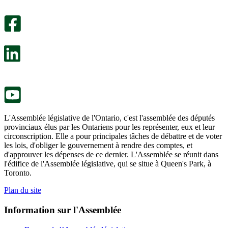
Un
été
sondage
utile.
facultatif
Un
s’ouvre
sondage
dans
facultatif
un
s’ouvre
nouvel
dans
onglet.
un
nouvel
onglet.
L'Assemblée législative de l'Ontario, c'est l'assemblée des députés
provinciaux élus par les Ontariens pour les représenter, eux et leur
circonscription. Elle a pour principales tâches de débattre et de voter
les lois, d'obliger le gouvernement à rendre des comptes, et
d'approuver les dépenses de ce dernier. L'Assemblée se réunit dans
l'édifice de l'Assemblée législative, qui se situe à Queen's Park, à
Toronto.
Plan du site
Information sur l'Assemblée