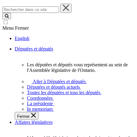
Rechercher
dans
ce
site
Menu
Fermer
English
Députées et députés
Les députées et députés vous représentent au sein de
Les
l'Assemblée législative de l'Ontario.
députées
et
Aller à Députées et députés
députés
Députées et députés actuels
vous
Toutes les députées et tous les députés
représentent
Coordonnées
au
La présidente
sein
In memoriam
de
Fermer
l'Assemblée
Affaires législatives
législative
de
l'Ontario.