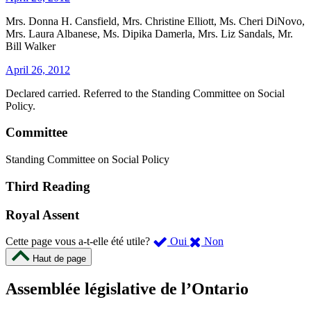
Mrs. Donna H. Cansfield, Mrs. Christine Elliott, Ms. Cheri DiNovo,
Mrs. Laura Albanese, Ms. Dipika Damerla, Mrs. Liz Sandals, Mr.
Bill Walker
April 26, 2012
Declared carried. Referred to the Standing Committee on Social
Policy.
Committee
Standing Committee on Social Policy
Third Reading
Royal Assent
,
,
Cette page vous a-t-elle été utile?
Oui
Non
cette
cette
Haut de page
page
page
m’a
ne
Assemblée législative de l’Ontario
été
m’a
utile.
pas