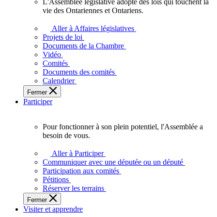
L'Assemblée législative adopte des lois qui touchent la
L'Assemblée
vie des Ontariennes et Ontariens.
législative
adopte
Aller à Affaires législatives
des
Projets de loi
lois
Documents de la Chambre
qui
Vidéo
touchent
Comités
la
Documents des comités
vie
Calendrier
des
Fermer
Ontariennes
Participer
et
Ontariens.
Pour fonctionner à son plein potentiel, l'Assemblée a
Pour
besoin de vous.
fonctionner
à
Aller à Participer
son
Communiquer avec une députée ou un député
plein
Participation aux comités
potentiel,
Pétitions
l'Assemblée
Réserver les terrains
a
Fermer
besoin
Visiter et apprendre
de