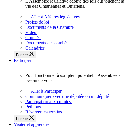
L'Assemblée législative adopte des lois qui touchent la
L'Assemblée
vie des Ontariennes et Ontariens.
législative
adopte
Aller à Affaires législatives
des
Projets de loi
lois
Documents de la Chambre
qui
Vidéo
touchent
Comités
la
Documents des comités
vie
Calendrier
des
Fermer
Ontariennes
Participer
et
Ontariens.
Pour fonctionner à son plein potentiel, l'Assemblée a
Pour
besoin de vous.
fonctionner
à
Aller à Participer
son
Communiquer avec une députée ou un député
plein
Participation aux comités
potentiel,
Pétitions
l'Assemblée
Réserver les terrains
a
Fermer
besoin
Visiter et apprendre
de