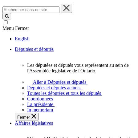
Rechercher
dans
ce
site
Menu
Fermer
English
Députées et députés
Les députées et députés vous représentent au sein de
Les
l'Assemblée législative de l'Ontario.
députées
et
Aller à Députées et députés
députés
Députées et députés actuels
vous
Toutes les députées et tous les députés
représentent
Coordonnées
au
La présidente
sein
In memoriam
de
Fermer
l'Assemblée
Affaires législatives
législative
de
l'Ontario.