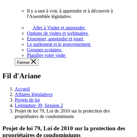
vous.
Il y a tant à voir, à apprendre et à découvrir à
Il
l'Assemblée législative.
y
a
Aller à Visiter et apprendre
tant
Options de visites et webinaires
à
Enseigner, apprendre et jouer
voir,
Le parlement et le gouvernement
à
Groupes scolaires
apprendre
Planifier votre visite
et
Fermer
à
découvrir
Fil d'Ariane
à
l'Assemblée
législative.
Accueil
Affaires législatives
Projets de loi
Législature 39, Session 2
Projet de loi 79, Loi de 2010 sur la protection des
propriétaires de condominiums
Projet de loi 79, Loi de 2010 sur la protection des
propriétaires de condominiums