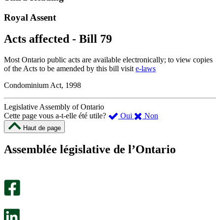
Royal Assent
Acts affected - Bill 79
Most Ontario public acts are available electronically; to view copies
of the Acts to be amended by this bill visit
e-laws
Condominium Act, 1998
Legislative Assembly of Ontario
,
,
Cette page vous a-t-elle été utile?
Oui
Non
cette
cette
Haut de page
page
page
m’a
ne
Assemblée législative de l’Ontario
été
m’a
utile.
pas
Un
été
sondage
utile.
facultatif
Un
s’ouvre
sondage
dans
facultatif
un
s’ouvre