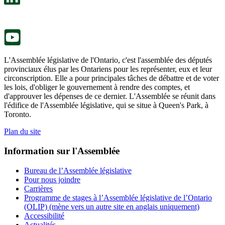
nouvel
dans
onglet.
un
nouvel
onglet.
L'Assemblée législative de l'Ontario, c'est l'assemblée des députés
provinciaux élus par les Ontariens pour les représenter, eux et leur
circonscription. Elle a pour principales tâches de débattre et de voter
les lois, d'obliger le gouvernement à rendre des comptes, et
d'approuver les dépenses de ce dernier. L'Assemblée se réunit dans
l'édifice de l'Assemblée législative, qui se situe à Queen's Park, à
Toronto.
Plan du site
Information sur l'Assemblée
Bureau de l’Assemblée législative
Pour nous joindre
Carrières
Programme de stages à l’Assemblée législative de l’Ontario
(OLIP) (mène vers un autre site en anglais uniquement)
Accessibilité
Actualités