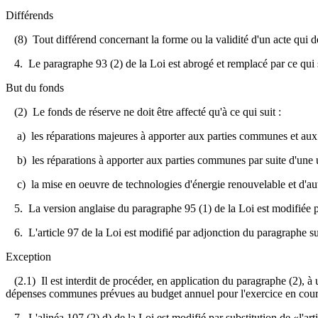
Différends
(8) Tout différend concernant la forme ou la validité d'un acte qui dé
4. Le paragraphe 93 (2) de la Loi est abrogé et remplacé par ce qui s
But du fonds
(2) Le fonds de réserve ne doit être affecté qu'à ce qui suit :
a) les réparations majeures à apporter aux parties communes et aux b
b) les réparations à apporter aux parties communes par suite d'une 
c) la mise en oeuvre de technologies d'énergie renouvelable et d'aut
5. La version anglaise du paragraphe 95 (1) de la Loi est modifiée p
6. L'article 97 de la Loi est modifié par adjonction du paragraphe su
Exception
(2.1) Il est interdit de procéder, en application du paragraphe (2), à
dépenses communes prévues au budget annuel pour l'exercice en cour
7. L'alinéa 107 (2) d) de la Loi est modifié par substitution de «l'articl