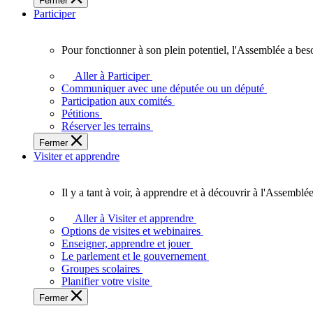
Fermer
des
Participer
Ontariennes
et
Ontariens.
Pour fonctionner à son plein potentiel, l'Assemblée a bes
Pour
fonctionner
Aller à Participer
à
Communiquer avec une députée ou un député
son
Participation aux comités
plein
Pétitions
potentiel,
Réserver les terrains
l'Assemblée
Fermer
a
Visiter et apprendre
besoin
de
vous.
Il y a tant à voir, à apprendre et à découvrir à l'Assemblée
Il
y
Aller à Visiter et apprendre
a
Options de visites et webinaires
tant
Enseigner, apprendre et jouer
à
Le parlement et le gouvernement
voir,
Groupes scolaires
à
Planifier votre visite
apprendre
Fermer
et