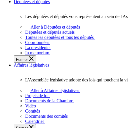
Députées et députés
Les députées et députés vous représentent au sein de l'As
Les
députées
Aller à Députées et députés
et
Députées et députés actuels
députés
Toutes les députées et tous les députés
vous
Coordonnées
représentent
La présidente
au
In memoriam
sein
Fermer
de
Affaires législatives
l'Assemblée
législative
de
L'Assemblée législative adopte des lois qui touchent la v
l'Ontario.
L'Assemblée
législative
Aller à Affaires législatives
adopte
Projets de loi
des
Documents de la Chambre
lois
Vidéo
qui
Comités
touchent
Documents des comités
la
Calendrier
vie