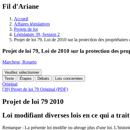
à
Fil d'Ariane
découvrir
à
l'Assemblée
Accueil
législative.
Affaires législatives
Projets de loi
Législature 39, Session 2
Projet de loi 79, Loi de 2010 sur la protection des propriétair
Projet de loi 79, Loi de 2010 sur la protection des p
Marchese, Rosario
Veuillez sélectionner
Texte
Étapes
Débats
Lois concernées
Original
[39] Projet de loi 79 Original (PDF)
Projet de loi 79
2010
Loi modifiant diverses lois en ce qui a tr
Remarque : La présente loi modifie ou abroge plus d'une loi. L'historique