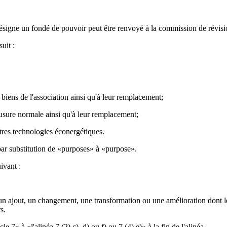
signe un fondé de pouvoir peut être renvoyé à la commission de révision
uit :
iens de l'association ainsi qu'à leur remplacement;
usure normale ainsi qu'à leur remplacement;
res technologies éconergétiques.
ar substitution de «purposes» à «purpose».
ivant :
 un ajout, un changement, une transformation ou une amélioration dont le
s.
e 7» à «l'alinéa 7 (2) c), d) ou f) ou 7 (4) e)» à la fin de l'alinéa.