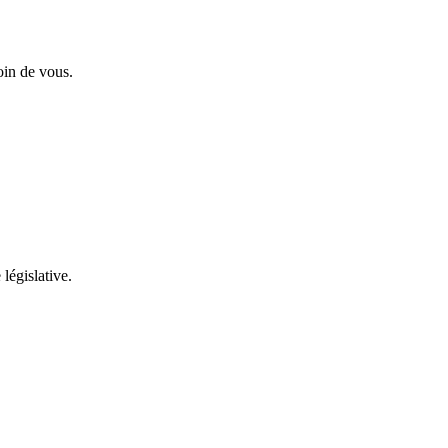
oin de vous.
 législative.