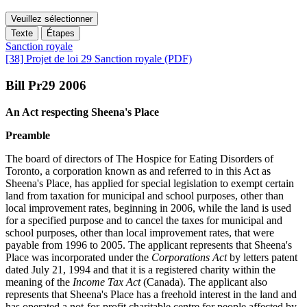
Veuillez sélectionner
Texte
Étapes
Sanction royale
[38] Projet de loi 29 Sanction royale (PDF)
Bill Pr29 2006
An Act respecting Sheena's Place
Preamble
The board of directors of The Hospice for Eating Disorders of
Toronto, a corporation known as and referred to in this Act as
Sheena's Place, has applied for special legislation to exempt certain
land from taxation for municipal and school purposes, other than
local improvement rates, beginning in 2006, while the land is used
for a specified purpose and to cancel the taxes for municipal and
school purposes, other than local improvement rates, that were
payable from 1996 to 2005. The applicant represents that Sheena's
Place was incorporated under the
Corporations Act
by letters patent
dated July 21, 1994 and that it is a registered charity within the
meaning of the
Income Tax Act
(Canada). The applicant also
represents that Sheena's Place has a freehold interest in the land and
has operated a not-for-profit charitable centre for people affected by