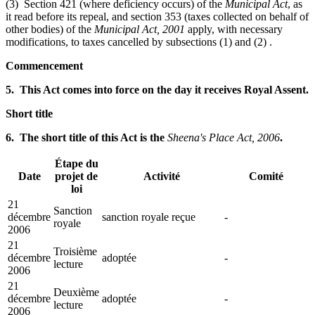
(3) Section 421 (where deficiency occurs) of the
Municipal Act
, as
it read before its repeal, and section 353 (taxes collected on behalf of
other bodies) of the
Municipal Act, 2001
apply, with necessary
modifications, to taxes cancelled by subsections (1) and (2) .
Commencement
5. This Act comes into force on the day it receives Royal Assent.
Short title
6. The short title of this Act is the
Sheena's Place Act, 2006
.
Étape du
Date
projet de
Activité
Comité
loi
21
Sanction
décembre
sanction royale reçue
-
royale
2006
21
Troisième
décembre
adoptée
-
lecture
2006
21
Deuxième
décembre
adoptée
-
lecture
2006