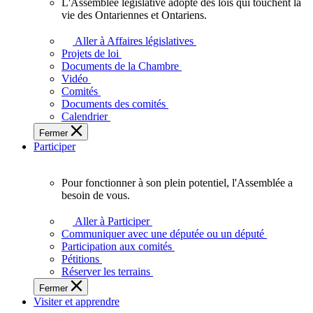
L'Assemblée législative adopte des lois qui touchent la
L'Assemblée
vie des Ontariennes et Ontariens.
législative
adopte
Aller à Affaires législatives
des
Projets de loi
lois
Documents de la Chambre
qui
Vidéo
touchent
Comités
la
Documents des comités
vie
Calendrier
des
Fermer
Ontariennes
Participer
et
Ontariens.
Pour fonctionner à son plein potentiel, l'Assemblée a
Pour
besoin de vous.
fonctionner
à
Aller à Participer
son
Communiquer avec une députée ou un député
plein
Participation aux comités
potentiel,
Pétitions
l'Assemblée
Réserver les terrains
a
Fermer
besoin
Visiter et apprendre
de