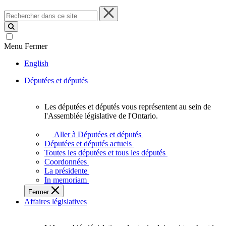
Rechercher
dans
ce
site
Menu
Fermer
English
Députées et députés
Les députées et députés vous représentent au sein de
Les
l'Assemblée législative de l'Ontario.
députées
et
Aller à Députées et députés
députés
Députées et députés actuels
vous
Toutes les députées et tous les députés
représentent
Coordonnées
au
La présidente
sein
In memoriam
de
Fermer
l'Assemblée
Affaires législatives
législative
de
l'Ontario.