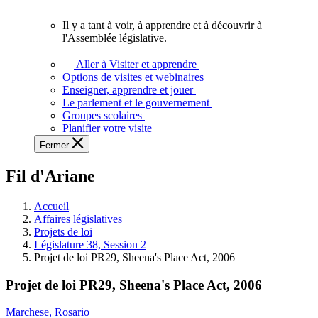
vous.
Il y a tant à voir, à apprendre et à découvrir à
Il
l'Assemblée législative.
y
a
Aller à Visiter et apprendre
tant
Options de visites et webinaires
à
Enseigner, apprendre et jouer
voir,
Le parlement et le gouvernement
à
Groupes scolaires
apprendre
Planifier votre visite
et
Fermer
à
découvrir
Fil d'Ariane
à
l'Assemblée
législative.
Accueil
Affaires législatives
Projets de loi
Législature 38, Session 2
Projet de loi PR29, Sheena's Place Act, 2006
Projet de loi PR29, Sheena's Place Act, 2006
Marchese, Rosario