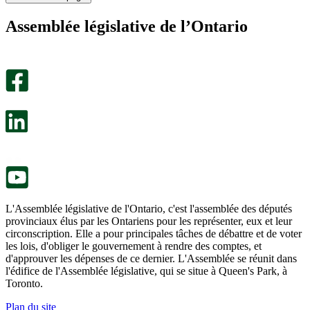
page
page
m’a
ne
Assemblée législative de l’Ontario
été
m’a
utile.
pas
Un
été
sondage
utile.
facultatif
Un
s’ouvre
sondage
dans
facultatif
un
s’ouvre
nouvel
dans
onglet.
un
nouvel
onglet.
L'Assemblée législative de l'Ontario, c'est l'assemblée des députés
provinciaux élus par les Ontariens pour les représenter, eux et leur
circonscription. Elle a pour principales tâches de débattre et de voter
les lois, d'obliger le gouvernement à rendre des comptes, et
d'approuver les dépenses de ce dernier. L'Assemblée se réunit dans
l'édifice de l'Assemblée législative, qui se situe à Queen's Park, à
Toronto.
Plan du site