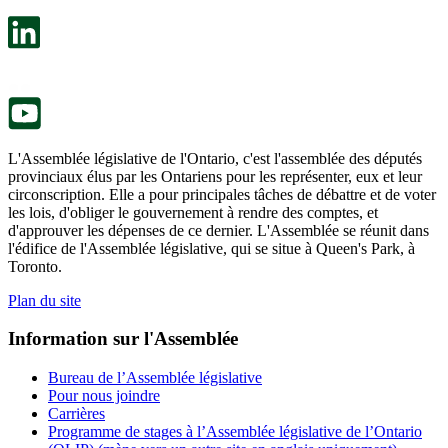
dans
facultatif
un
s’ouvre
nouvel
dans
onglet.
un
nouvel
onglet.
L'Assemblée législative de l'Ontario, c'est l'assemblée des députés
provinciaux élus par les Ontariens pour les représenter, eux et leur
circonscription. Elle a pour principales tâches de débattre et de voter
les lois, d'obliger le gouvernement à rendre des comptes, et
d'approuver les dépenses de ce dernier. L'Assemblée se réunit dans
l'édifice de l'Assemblée législative, qui se situe à Queen's Park, à
Toronto.
Plan du site
Information sur l'Assemblée
Bureau de l’Assemblée législative
Pour nous joindre
Carrières
Programme de stages à l’Assemblée législative de l’Ontario