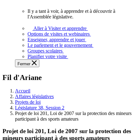
vous.
Il y a tant à voir, à apprendre et à découvrir à
Il
l'Assemblée législative.
y
a
Aller à Visiter et apprendre
tant
Options de visites et webinaires
à
Enseigner, apprendre et jouer
voir,
Le parlement et le gouvernement
à
Groupes scolaires
apprendre
Planifier votre visite
et
Fermer
à
découvrir
Fil d'Ariane
à
l'Assemblée
législative.
Accueil
Affaires législatives
Projets de loi
Législature 38, Session 2
Projet de loi 201, Loi de 2007 sur la protection des mineurs
participant à des sports amateurs
Projet de loi 201, Loi de 2007 sur la protection des
mineurs participant à des sports amateurs