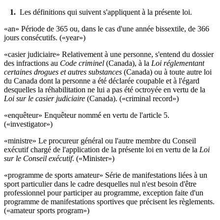
1.
Les définitions qui suivent s'appliquent à la présente loi.
«an» Période de 365 ou, dans le cas d'une année bissextile, de 366
jours consécutifs. («year»)
«casier judiciaire» Relativement à une personne, s'entend du dossier
des infractions au
Code criminel
(Canada), à la
Loi réglementant
certaines drogues et autres substances
(Canada) ou à toute autre loi
du Canada dont la personne a été déclarée coupable et à l'égard
desquelles la réhabilitation ne lui a pas été octroyée en vertu de la
Loi sur le casier judiciaire
(Canada). («criminal record»)
«enquêteur» Enquêteur nommé en vertu de l'article 5.
(«investigator»)
«ministre» Le procureur général ou l'autre membre du Conseil
exécutif chargé de l'application de la présente loi en vertu de la
Loi
sur le Conseil exécutif
. («Minister»)
«programme de sports amateur» Série de manifestations liées à un
sport particulier dans le cadre desquelles nul n'est besoin d'être
professionnel pour participer au programme, exception faite d'un
programme de manifestations sportives que précisent les règlements.
(«amateur sports program»)