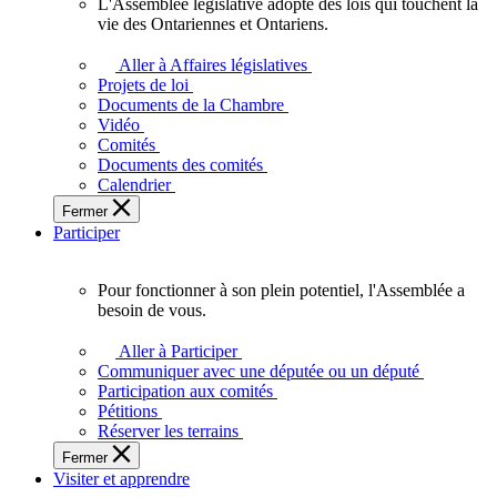
L'Assemblée législative adopte des lois qui touchent la
L'Assemblée
vie des Ontariennes et Ontariens.
législative
adopte
Aller à Affaires législatives
des
Projets de loi
lois
Documents de la Chambre
qui
Vidéo
touchent
Comités
la
Documents des comités
vie
Calendrier
des
Fermer
Ontariennes
Participer
et
Ontariens.
Pour fonctionner à son plein potentiel, l'Assemblée a
Pour
besoin de vous.
fonctionner
à
Aller à Participer
son
Communiquer avec une députée ou un député
plein
Participation aux comités
potentiel,
Pétitions
l'Assemblée
Réserver les terrains
a
Fermer
besoin
Visiter et apprendre
de