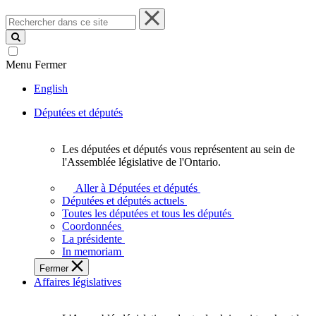
Rechercher
dans
ce
site
Menu
Fermer
English
Députées et députés
Les députées et députés vous représentent au sein de
Les
l'Assemblée législative de l'Ontario.
députées
et
Aller à Députées et députés
députés
Députées et députés actuels
vous
Toutes les députées et tous les députés
représentent
Coordonnées
au
La présidente
sein
In memoriam
de
Fermer
l'Assemblée
Affaires législatives
législative
de
l'Ontario.