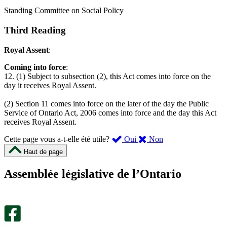
Standing Committee on Social Policy
Third Reading
Royal Assent
:
Coming into force
:
12. (1) Subject to subsection (2), this Act comes into force on the
day it receives Royal Assent.
(2) Section 11 comes into force on the later of the day the Public
Service of Ontario Act, 2006 comes into force and the day this Act
receives Royal Assent.
,
,
Cette page vous a-t-elle été utile?
Oui
Non
cette
cette
Haut de page
page
page
m’a
ne
Assemblée législative de l’Ontario
été
m’a
utile.
pas
Un
été
sondage
utile.
facultatif
Un
s’ouvre
sondage