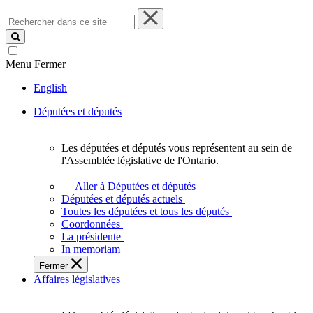
Rechercher
dans
ce
site
Menu
Fermer
English
Députées et députés
Les députées et députés vous représentent au sein de
Les
l'Assemblée législative de l'Ontario.
députées
et
Aller à Députées et députés
députés
Députées et députés actuels
vous
Toutes les députées et tous les députés
représentent
Coordonnées
au
La présidente
sein
In memoriam
de
Fermer
l'Assemblée
Affaires législatives
législative
de
l'Ontario.