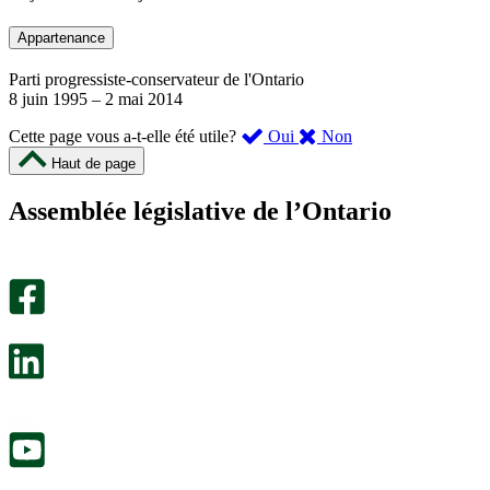
Appartenance
Parti progressiste-conservateur de l'Ontario
8 juin 1995
–
2 mai 2014
,
,
Cette page vous a-t-elle été utile?
Oui
Non
cette
cette
Haut de page
page
page
m’a
ne
Assemblée législative de l’Ontario
été
m’a
utile.
pas
Un
été
sondage
utile.
facultatif
Un
s’ouvre
sondage
dans
facultatif
un
s’ouvre
nouvel
dans
onglet.
un
nouvel
onglet.