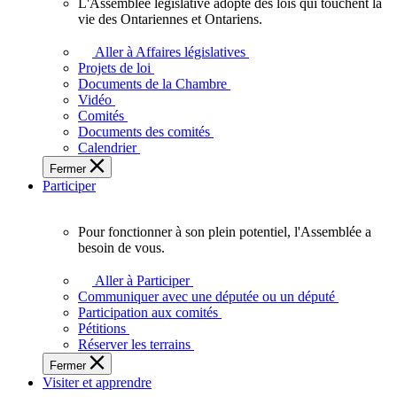
L'Assemblée législative adopte des lois qui touchent la
L'Assemblée
vie des Ontariennes et Ontariens.
législative
adopte
Aller à Affaires législatives
des
Projets de loi
lois
Documents de la Chambre
qui
Vidéo
touchent
Comités
la
Documents des comités
vie
Calendrier
des
Fermer
Ontariennes
Participer
et
Ontariens.
Pour fonctionner à son plein potentiel, l'Assemblée a
Pour
besoin de vous.
fonctionner
à
Aller à Participer
son
Communiquer avec une députée ou un député
plein
Participation aux comités
potentiel,
Pétitions
l'Assemblée
Réserver les terrains
a
Fermer
besoin
Visiter et apprendre
de