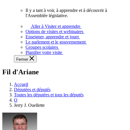
vous.
Il y a tant à voir, à apprendre et à découvrir à
Il
l'Assemblée législative.
y
a
Aller à Visiter et apprendre
tant
Options de visites et webinaires
à
Enseigner, apprendre et jouer
voir,
Le parlement et le gouvernement
à
Groupes scolaires
apprendre
Planifier votre visite
et
Fermer
à
découvrir
Fil d'Ariane
à
l'Assemblée
législative.
Accueil
Députées et députés
Toutes les députées et tous les députés
O
Jerry J. Ouellette