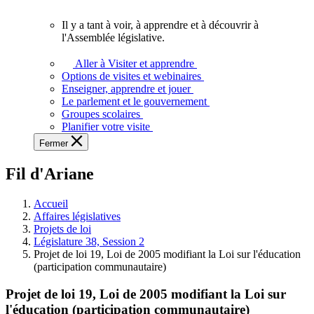
vous.
Il y a tant à voir, à apprendre et à découvrir à
Il
l'Assemblée législative.
y
a
Aller à Visiter et apprendre
tant
Options de visites et webinaires
à
Enseigner, apprendre et jouer
voir,
Le parlement et le gouvernement
à
Groupes scolaires
apprendre
Planifier votre visite
et
Fermer
à
découvrir
Fil d'Ariane
à
l'Assemblée
législative.
Accueil
Affaires législatives
Projets de loi
Législature 38, Session 2
Projet de loi 19, Loi de 2005 modifiant la Loi sur l'éducation
(participation communautaire)
Projet de loi 19, Loi de 2005 modifiant la Loi sur
l'éducation (participation communautaire)