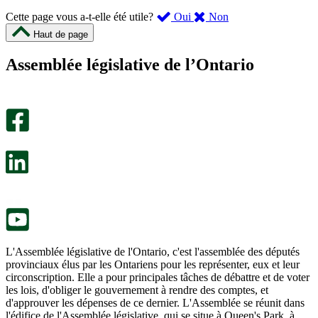
,
,
Cette page vous a-t-elle été utile?
Oui
Non
cette
cette
Haut de page
page
page
m’a
ne
Assemblée législative de l’Ontario
été
m’a
utile.
pas
Un
été
sondage
utile.
facultatif
Un
s’ouvre
sondage
dans
facultatif
un
s’ouvre
nouvel
dans
onglet.
un
nouvel
onglet.
L'Assemblée législative de l'Ontario, c'est l'assemblée des députés
provinciaux élus par les Ontariens pour les représenter, eux et leur
circonscription. Elle a pour principales tâches de débattre et de voter
les lois, d'obliger le gouvernement à rendre des comptes, et
d'approuver les dépenses de ce dernier. L'Assemblée se réunit dans
l'édifice de l'Assemblée législative, qui se situe à Queen's Park, à