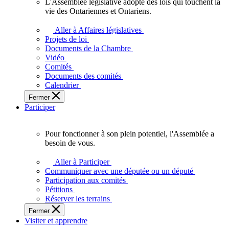
L'Assemblée législative adopte des lois qui touchent la
L'Assemblée
vie des Ontariennes et Ontariens.
législative
adopte
Aller à Affaires législatives
des
Projets de loi
lois
Documents de la Chambre
qui
Vidéo
touchent
Comités
la
Documents des comités
vie
Calendrier
des
Fermer
Ontariennes
Participer
et
Ontariens.
Pour fonctionner à son plein potentiel, l'Assemblée a
Pour
besoin de vous.
fonctionner
à
Aller à Participer
son
Communiquer avec une députée ou un député
plein
Participation aux comités
potentiel,
Pétitions
l'Assemblée
Réserver les terrains
a
Fermer
besoin
Visiter et apprendre
de