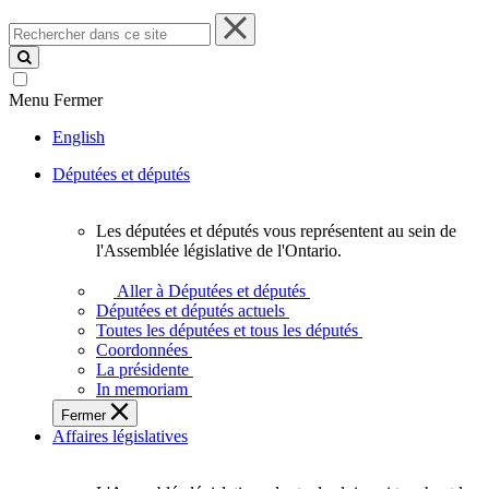
Rechercher
dans
ce
site
Menu
Fermer
English
Députées et députés
Les députées et députés vous représentent au sein de
Les
l'Assemblée législative de l'Ontario.
députées
et
Aller à Députées et députés
députés
Députées et députés actuels
vous
Toutes les députées et tous les députés
représentent
Coordonnées
au
La présidente
sein
In memoriam
de
Fermer
l'Assemblée
Affaires législatives
législative
de
l'Ontario.