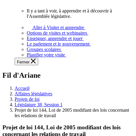
vous.
Il y a tant à voir, à apprendre et à découvrir à
Il
l'Assemblée législative.
y
a
Aller à Visiter et apprendre
tant
Options de visites et webinaires
à
Enseigner, apprendre et jouer
voir,
Le parlement et le gouvernement
à
Groupes scolaires
apprendre
Planifier votre visite
et
Fermer
à
découvrir
Fil d'Ariane
à
l'Assemblée
législative.
Accueil
Affaires législatives
Projets de loi
Législature 38, Session 1
Projet de loi 144, Loi de 2005 modifiant des lois concernant
les relations de travail
Projet de loi 144, Loi de 2005 modifiant des lois
concernant les relations de travail