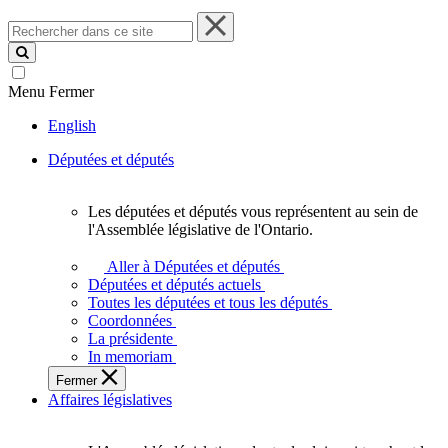
Rechercher
dans
ce
site
Menu
Fermer
English
Députées et députés
Les députées et députés vous représentent au sein de
Les
l'Assemblée législative de l'Ontario.
députées
et
Aller à Députées et députés
députés
Députées et députés actuels
vous
Toutes les députées et tous les députés
représentent
Coordonnées
au
La présidente
sein
In memoriam
de
Fermer
l'Assemblée
Affaires législatives
législative
de
l'Ontario.