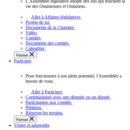
L'Assemblée législative adopte des lois qui touchent la
L'Assemblée
vie des Ontariennes et Ontariens.
législative
adopte
Aller à Affaires législatives
des
Projets de loi
lois
Documents de la Chambre
qui
Vidéo
touchent
Comités
la
Documents des comités
vie
Calendrier
des
Fermer
Ontariennes
Participer
et
Ontariens.
Pour fonctionner à son plein potentiel, l'Assemblée a
Pour
besoin de vous.
fonctionner
à
Aller à Participer
son
Communiquer avec une députée ou un député
plein
Participation aux comités
potentiel,
Pétitions
l'Assemblée
Réserver les terrains
a
Fermer
besoin
Visiter et apprendre
de