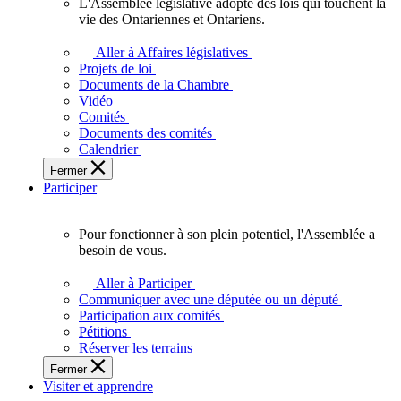
L'Assemblée législative adopte des lois qui touchent la
L'Assemblée
vie des Ontariennes et Ontariens.
législative
adopte
Aller à Affaires législatives
des
Projets de loi
lois
Documents de la Chambre
qui
Vidéo
touchent
Comités
la
Documents des comités
vie
Calendrier
des
Fermer
Ontariennes
Participer
et
Ontariens.
Pour fonctionner à son plein potentiel, l'Assemblée a
Pour
besoin de vous.
fonctionner
à
Aller à Participer
son
Communiquer avec une députée ou un député
plein
Participation aux comités
potentiel,
Pétitions
l'Assemblée
Réserver les terrains
a
Fermer
besoin
Visiter et apprendre
de