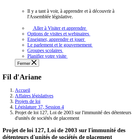
vous.
Il y a tant à voir, à apprendre et à découvrir à
Il
l'Assemblée législative.
y
a
Aller à Visiter et apprendre
tant
Options de visites et webinaires
à
Enseigner, apprendre et jouer
voir,
Le parlement et le gouvernement
à
Groupes scolaires
apprendre
Planifier votre visite
et
Fermer
à
découvrir
Fil d'Ariane
à
l'Assemblée
législative.
Accueil
Affaires législatives
Projets de loi
Législature 37, Session 4
Projet de loi 127, Loi de 2003 sur l'immunité des détenteurs
d'unités de sociétés de placement
Projet de loi 127, Loi de 2003 sur l'immunité des
détenteurs d'unités de sociétés de placement