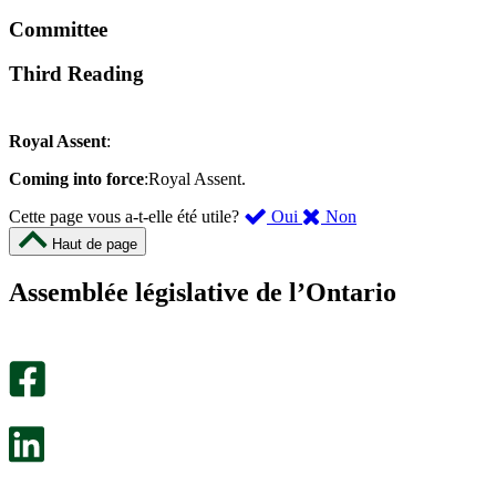
Committee
Third Reading
Royal Assent
:
Coming into force
:Royal Assent.
,
,
Cette page vous a-t-elle été utile?
Oui
Non
cette
cette
Haut de page
page
page
m’a
ne
Assemblée législative de l’Ontario
été
m’a
utile.
pas
Un
été
sondage
utile.
facultatif
Un
s’ouvre
sondage
dans
facultatif
un
s’ouvre
nouvel
dans
onglet.
un
nouvel