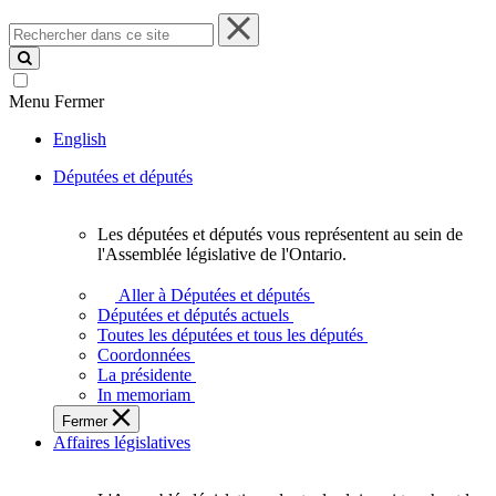
Rechercher
dans
ce
site
Menu
Fermer
English
Députées et députés
Les députées et députés vous représentent au sein de
Les
l'Assemblée législative de l'Ontario.
députées
et
Aller à Députées et députés
députés
Députées et députés actuels
vous
Toutes les députées et tous les députés
représentent
Coordonnées
au
La présidente
sein
In memoriam
de
Fermer
l'Assemblée
Affaires législatives
législative
de
l'Ontario.