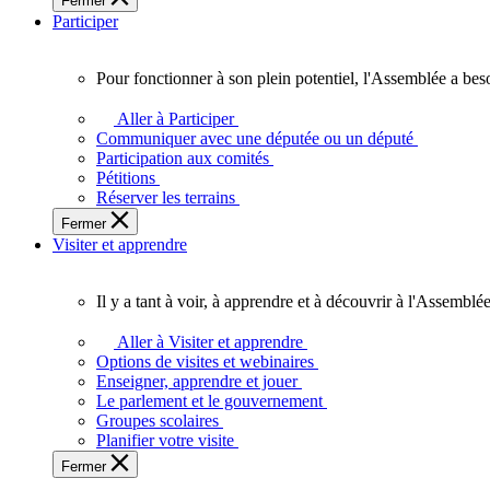
Fermer
des
Participer
Ontariennes
et
Ontariens.
Pour fonctionner à son plein potentiel, l'Assemblée a bes
Pour
fonctionner
Aller à Participer
à
Communiquer avec une députée ou un député
son
Participation aux comités
plein
Pétitions
potentiel,
Réserver les terrains
l'Assemblée
Fermer
a
Visiter et apprendre
besoin
de
vous.
Il y a tant à voir, à apprendre et à découvrir à l'Assemblée
Il
y
Aller à Visiter et apprendre
a
Options de visites et webinaires
tant
Enseigner, apprendre et jouer
à
Le parlement et le gouvernement
voir,
Groupes scolaires
à
Planifier votre visite
apprendre
Fermer
et