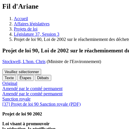
à
Fil d'Ariane
découvrir
à
l'Assemblée
Accueil
législative.
Affaires législatives
Projets de loi
Législature 37, Session 3
Projet de loi 90, Loi de 2002 sur le réacheminement des déchet
Projet de loi 90, Loi de 2002 sur le réacheminement d
Stockwell, L'hon. Chris
(Ministre de l'Environnement)
Veuillez sélectionner
Texte
Étapes
Débats
Original
Amendé par le comité permanent
Amendé par le comité permanent
Sanction royale
[37] Projet de loi 90 Sanction royale (PDF)
Projet de loi 90 2002
Loi visant à promouvoir
la réduction, la réutilisation