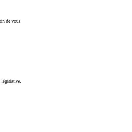
oin de vous.
 législative.