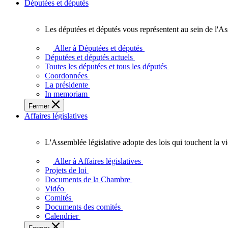
Députées et députés
Les députées et députés vous représentent au sein de l'As
Les
députées
Aller à Députées et députés
et
Députées et députés actuels
députés
Toutes les députées et tous les députés
vous
Coordonnées
représentent
La présidente
au
In memoriam
sein
Fermer
de
Affaires législatives
l'Assemblée
législative
de
L'Assemblée législative adopte des lois qui touchent la v
l'Ontario.
L'Assemblée
législative
Aller à Affaires législatives
adopte
Projets de loi
des
Documents de la Chambre
lois
Vidéo
qui
Comités
touchent
Documents des comités
la
Calendrier
vie