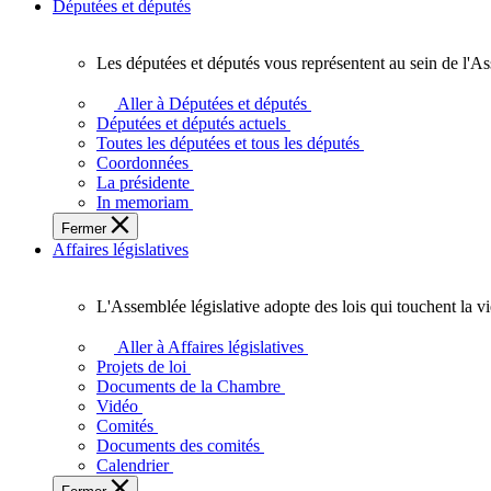
Députées et députés
Les députées et députés vous représentent au sein de l'As
Les
députées
Aller à Députées et députés
et
Députées et députés actuels
députés
Toutes les députées et tous les députés
vous
Coordonnées
représentent
La présidente
au
In memoriam
sein
Fermer
de
Affaires législatives
l'Assemblée
législative
de
L'Assemblée législative adopte des lois qui touchent la v
l'Ontario.
L'Assemblée
législative
Aller à Affaires législatives
adopte
Projets de loi
des
Documents de la Chambre
lois
Vidéo
qui
Comités
touchent
Documents des comités
la
Calendrier
vie