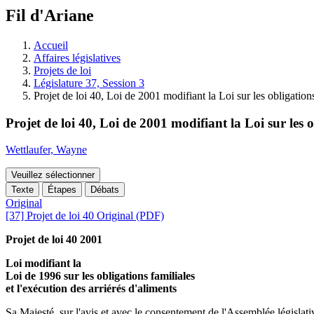
à
Fil d'Ariane
découvrir
à
l'Assemblée
Accueil
législative.
Affaires législatives
Projets de loi
Législature 37, Session 3
Projet de loi 40, Loi de 2001 modifiant la Loi sur les obligations
Projet de loi 40, Loi de 2001 modifiant la Loi sur les o
Wettlaufer, Wayne
Veuillez sélectionner
Texte
Étapes
Débats
Original
[37] Projet de loi 40 Original (PDF)
Projet de loi 40 2001
Loi modifiant la
Loi de 1996 sur les obligations familiales
et l'exécution des arriérés d'aliments
Sa Majesté, sur l'avis et avec le consentement de l'Assemblée législativ