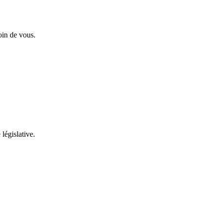
oin de vous.
 législative.