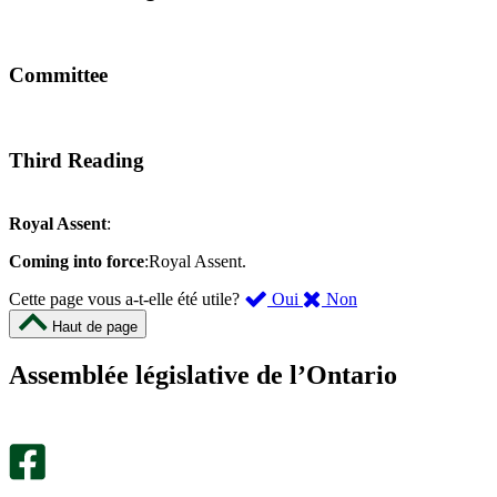
Committee
Third Reading
Royal Assent
:
Coming into force
:Royal Assent.
,
,
Cette page vous a-t-elle été utile?
Oui
Non
cette
cette
Haut de page
page
page
m’a
ne
Assemblée législative de l’Ontario
été
m’a
utile.
pas
Un
été
sondage
utile.
facultatif
Un
s’ouvre
sondage