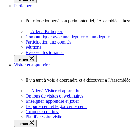
Fermer
des
Participer
Ontariennes
et
Ontariens.
Pour fonctionner à son plein potentiel, l'Assemblée a bes
Pour
fonctionner
Aller à Participer
à
Communiquer avec une députée ou un député
son
Participation aux comités
plein
Pétitions
potentiel,
Réserver les terrains
l'Assemblée
Fermer
a
Visiter et apprendre
besoin
de
vous.
Il y a tant à voir, à apprendre et à découvrir à l'Assemblée
Il
y
Aller à Visiter et apprendre
a
Options de visites et webinaires
tant
Enseigner, apprendre et jouer
à
Le parlement et le gouvernement
voir,
Groupes scolaires
à
Planifier votre visite
apprendre
Fermer
et