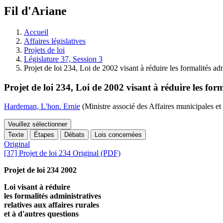
à
Fil d'Ariane
découvrir
à
l'Assemblée
Accueil
législative.
Affaires législatives
Projets de loi
Législature 37, Session 3
Projet de loi 234, Loi de 2002 visant à réduire les formalités adm
Projet de loi 234, Loi de 2002 visant à réduire les form
Hardeman, L'hon. Ernie
(Ministre associé des Affaires municipales et
Veuillez sélectionner
Texte
Étapes
Débats
Lois concernées
Original
[37] Projet de loi 234 Original (PDF)
Projet de loi 234 2002
Loi visant à réduire
les formalités administratives
relatives aux affaires rurales
et à d'autres questions