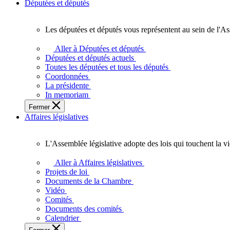
Députées et députés
Les députées et députés vous représentent au sein de l'As
Les
députées
Aller à Députées et députés
et
Députées et députés actuels
députés
Toutes les députées et tous les députés
vous
Coordonnées
représentent
La présidente
au
In memoriam
sein
Fermer
de
Affaires législatives
l'Assemblée
législative
de
L'Assemblée législative adopte des lois qui touchent la v
l'Ontario.
L'Assemblée
législative
Aller à Affaires législatives
adopte
Projets de loi
des
Documents de la Chambre
lois
Vidéo
qui
Comités
touchent
Documents des comités
la
Calendrier
vie