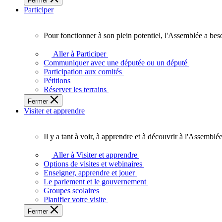
Fermer
des
Participer
Ontariennes
et
Ontariens.
Pour fonctionner à son plein potentiel, l'Assemblée a bes
Pour
fonctionner
Aller à Participer
à
Communiquer avec une députée ou un député
son
Participation aux comités
plein
Pétitions
potentiel,
Réserver les terrains
l'Assemblée
Fermer
a
Visiter et apprendre
besoin
de
vous.
Il y a tant à voir, à apprendre et à découvrir à l'Assemblée
Il
y
Aller à Visiter et apprendre
a
Options de visites et webinaires
tant
Enseigner, apprendre et jouer
à
Le parlement et le gouvernement
voir,
Groupes scolaires
à
Planifier votre visite
apprendre
Fermer
et