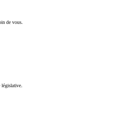
oin de vous.
 législative.