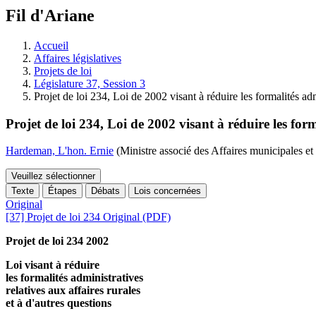
à
Fil d'Ariane
découvrir
à
l'Assemblée
Accueil
législative.
Affaires législatives
Projets de loi
Législature 37, Session 3
Projet de loi 234, Loi de 2002 visant à réduire les formalités adm
Projet de loi 234, Loi de 2002 visant à réduire les form
Hardeman, L'hon. Ernie
(Ministre associé des Affaires municipales et
Veuillez sélectionner
Texte
Étapes
Débats
Lois concernées
Original
[37] Projet de loi 234 Original (PDF)
Projet de loi 234 2002
Loi visant à réduire
les formalités administratives
relatives aux affaires rurales
et à d'autres questions