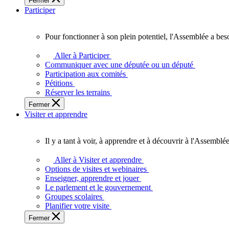
Fermer
des
Participer
Ontariennes
et
Ontariens.
Pour fonctionner à son plein potentiel, l'Assemblée a bes
Pour
fonctionner
Aller à Participer
à
Communiquer avec une députée ou un député
son
Participation aux comités
plein
Pétitions
potentiel,
Réserver les terrains
l'Assemblée
Fermer
a
Visiter et apprendre
besoin
de
vous.
Il y a tant à voir, à apprendre et à découvrir à l'Assemblée
Il
y
Aller à Visiter et apprendre
a
Options de visites et webinaires
tant
Enseigner, apprendre et jouer
à
Le parlement et le gouvernement
voir,
Groupes scolaires
à
Planifier votre visite
apprendre
Fermer
et