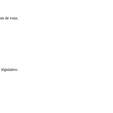
oin de vous.
 législative.