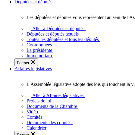
Députées et députés
Les députées et députés vous représentent au sein de l'As
Les
députées
Aller à Députées et députés
et
Députées et députés actuels
députés
Toutes les députées et tous les députés
vous
Coordonnées
représentent
La présidente
au
In memoriam
sein
Fermer
de
Affaires législatives
l'Assemblée
législative
de
L'Assemblée législative adopte des lois qui touchent la v
l'Ontario.
L'Assemblée
législative
Aller à Affaires législatives
adopte
Projets de loi
des
Documents de la Chambre
lois
Vidéo
qui
Comités
touchent
Documents des comités
la
Calendrier
vie