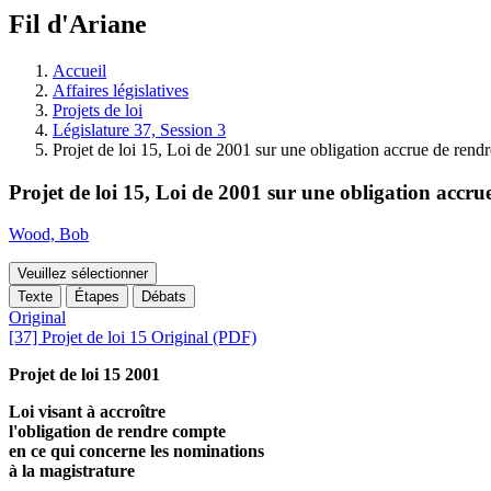
à
Fil d'Ariane
découvrir
à
l'Assemblée
Accueil
législative.
Affaires législatives
Projets de loi
Législature 37, Session 3
Projet de loi 15, Loi de 2001 sur une obligation accrue de rend
Projet de loi 15, Loi de 2001 sur une obligation accr
Wood, Bob
Veuillez sélectionner
Texte
Étapes
Débats
Original
[37] Projet de loi 15 Original (PDF)
Projet de loi 15 2001
Loi visant à accroître
l'obligation de rendre compte
en ce qui concerne les nominations
à la magistrature