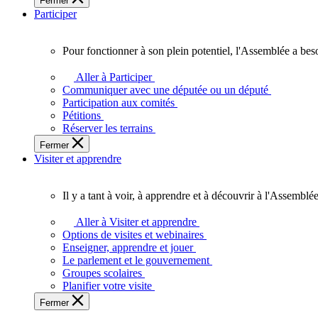
Fermer
des
Participer
Ontariennes
et
Ontariens.
Pour fonctionner à son plein potentiel, l'Assemblée a bes
Pour
fonctionner
Aller à Participer
à
Communiquer avec une députée ou un député
son
Participation aux comités
plein
Pétitions
potentiel,
Réserver les terrains
l'Assemblée
Fermer
a
Visiter et apprendre
besoin
de
vous.
Il y a tant à voir, à apprendre et à découvrir à l'Assemblée
Il
y
Aller à Visiter et apprendre
a
Options de visites et webinaires
tant
Enseigner, apprendre et jouer
à
Le parlement et le gouvernement
voir,
Groupes scolaires
à
Planifier votre visite
apprendre
Fermer
et