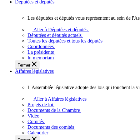
Députées et députés
Les députées et députés vous représentent au sein de l'As
Les
députées
Aller à Députées et députés
et
Députées et députés actuels
députés
Toutes les députées et tous les députés
vous
Coordonnées
représentent
La présidente
au
In memoriam
sein
Fermer
de
Affaires législatives
l'Assemblée
législative
de
L'Assemblée législative adopte des lois qui touchent la v
l'Ontario.
L'Assemblée
législative
Aller à Affaires législatives
adopte
Projets de loi
des
Documents de la Chambre
lois
Vidéo
qui
Comités
touchent
Documents des comités
la
Calendrier
vie