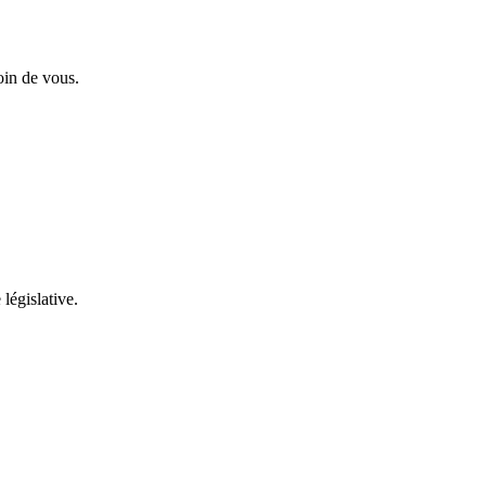
oin de vous.
 législative.