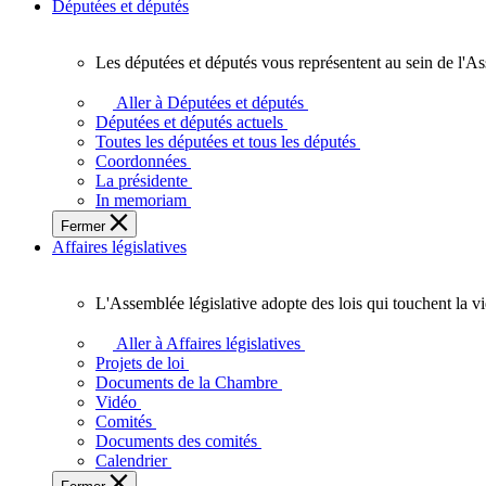
Députées et députés
Les députées et députés vous représentent au sein de l'As
Les
députées
Aller à Députées et députés
et
Députées et députés actuels
députés
Toutes les députées et tous les députés
vous
Coordonnées
représentent
La présidente
au
In memoriam
sein
Fermer
de
Affaires législatives
l'Assemblée
législative
de
L'Assemblée législative adopte des lois qui touchent la v
l'Ontario.
L'Assemblée
législative
Aller à Affaires législatives
adopte
Projets de loi
des
Documents de la Chambre
lois
Vidéo
qui
Comités
touchent
Documents des comités
la
Calendrier
vie