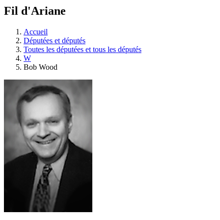
à
Fil d'Ariane
découvrir
à
l'Assemblée
Accueil
législative.
Députées et députés
Toutes les députées et tous les députés
W
Bob Wood