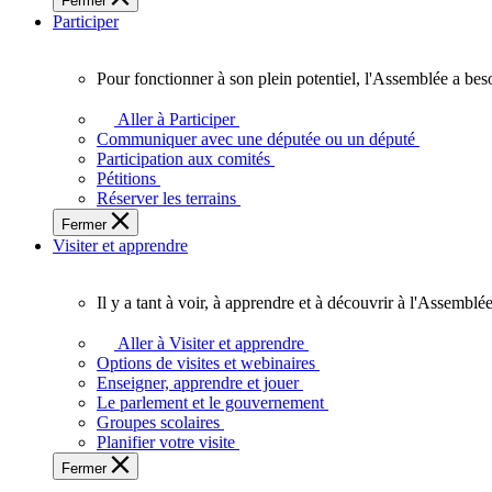
Fermer
des
Participer
Ontariennes
et
Ontariens.
Pour fonctionner à son plein potentiel, l'Assemblée a bes
Pour
fonctionner
Aller à Participer
à
Communiquer avec une députée ou un député
son
Participation aux comités
plein
Pétitions
potentiel,
Réserver les terrains
l'Assemblée
Fermer
a
Visiter et apprendre
besoin
de
vous.
Il y a tant à voir, à apprendre et à découvrir à l'Assemblée
Il
y
Aller à Visiter et apprendre
a
Options de visites et webinaires
tant
Enseigner, apprendre et jouer
à
Le parlement et le gouvernement
voir,
Groupes scolaires
à
Planifier votre visite
apprendre
Fermer
et