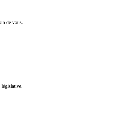
oin de vous.
 législative.