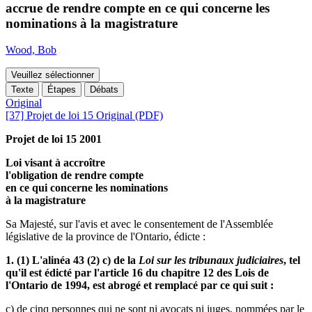
accrue de rendre compte en ce qui concerne les
nominations à la magistrature
Wood, Bob
Veuillez sélectionner
Texte
Étapes
Débats
Original
[37] Projet de loi 15 Original (PDF)
Projet de loi 15 2001
Loi visant à accroître
l'obligation de rendre compte
en ce qui concerne les nominations
à la magistrature
Sa Majesté, sur l'avis et avec le consentement de l'Assemblée
législative de la province de l'Ontario, édicte :
1. (1) L'alinéa 43 (2) c) de la
Loi sur les tribunaux judiciaires
, tel
qu'il est édicté par l'article 16 du chapitre 12 des Lois de
l'Ontario de 1994, est abrogé et remplacé par ce qui suit :
c) de cinq personnes qui ne sont ni avocats ni juges, nommées par le