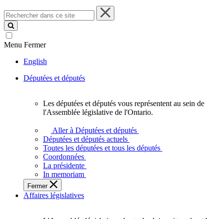
Rechercher
dans
ce
site
Menu
Fermer
English
Députées et députés
Les députées et députés vous représentent au sein de
Les
l'Assemblée législative de l'Ontario.
députées
et
Aller à Députées et députés
députés
Députées et députés actuels
vous
Toutes les députées et tous les députés
représentent
Coordonnées
au
La présidente
sein
In memoriam
de
Fermer
l'Assemblée
Affaires législatives
législative
de
l'Ontario.