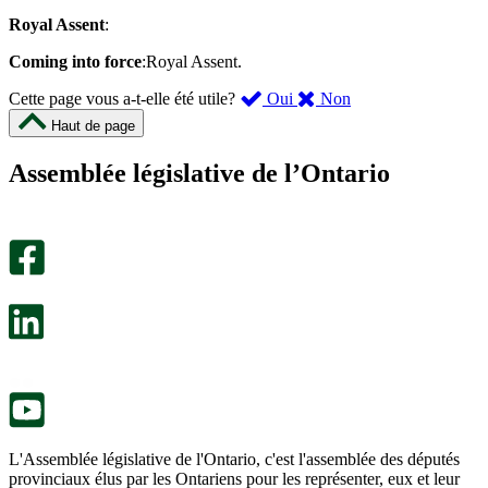
Royal Assent
:
Coming into force
:Royal Assent.
,
,
Cette page vous a-t-elle été utile?
Oui
Non
cette
cette
Haut de page
page
page
m’a
ne
Assemblée législative de l’Ontario
été
m’a
utile.
pas
Un
été
sondage
utile.
facultatif
Un
s’ouvre
sondage
dans
facultatif
un
s’ouvre
nouvel
dans
onglet.
un
nouvel
onglet.
L'Assemblée législative de l'Ontario, c'est l'assemblée des députés
provinciaux élus par les Ontariens pour les représenter, eux et leur