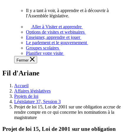
vous.
Il y a tant à voir, à apprendre et à découvrir à
Il
l'Assemblée législative.
y
a
Aller à Visiter et apprendre
tant
Options de visites et webinaires
à
Enseigner, apprendre et jouer
voir,
Le parlement et le gouvernement
à
Groupes scolaires
apprendre
Planifier votre visite
et
Fermer
à
découvrir
Fil d'Ariane
à
l'Assemblée
législative.
Accueil
Affaires législatives
Projets de loi
Législature 37, Session 3
Projet de loi 15, Loi de 2001 sur une obligation accrue de
rendre compte en ce qui concerne les nominations à la
magistrature
Projet de loi 15, Loi de 2001 sur une obligation