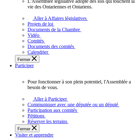
L'Assemblée législative adopte des lois qui touchent la
L'Assemblée
vie des Ontariennes et Ontariens.
législative
adopte
Aller à Affaires législatives
des
Projets de loi
lois
Documents de la Chambre
qui
Vidéo
touchent
Comités
la
Documents des comités
vie
Calendrier
des
Fermer
Ontariennes
Participer
et
Ontariens.
Pour fonctionner à son plein potentiel, l'Assemblée a
Pour
besoin de vous.
fonctionner
à
Aller à Participer
son
Communiquer avec une députée ou un député
plein
Participation aux comités
potentiel,
Pétitions
l'Assemblée
Réserver les terrains
a
Fermer
besoin
Visiter et apprendre
de