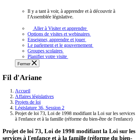
vous.
Il y a tant à voir, à apprendre et à découvrir à
Il
l'Assemblée législative.
y
a
Aller à Visiter et apprendre
tant
Options de visites et webinaires
à
Enseigner, apprendre et jouer
voir,
Le parlement et le gouvernement
à
Groupes scolaires
apprendre
Planifier votre visite
et
Fermer
à
découvrir
Fil d'Ariane
à
l'Assemblée
législative.
Accueil
Affaires législatives
Projets de loi
Législature 36, Session 2
Projet de loi 73, Loi de 1998 modifiant la Loi sur les services
à l'enfance et à la famille (réforme du bien-être de l'enfance)
Projet de loi 73, Loi de 1998 modifiant la Loi sur les
services à l'enfance et à la famille (réforme du bien-