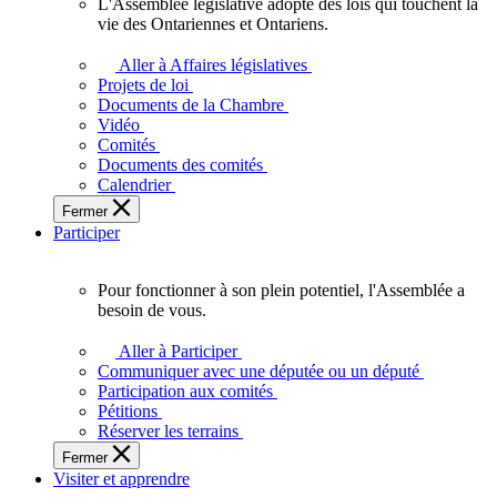
L'Assemblée législative adopte des lois qui touchent la
L'Assemblée
vie des Ontariennes et Ontariens.
législative
adopte
Aller à Affaires législatives
des
Projets de loi
lois
Documents de la Chambre
qui
Vidéo
touchent
Comités
la
Documents des comités
vie
Calendrier
des
Fermer
Ontariennes
Participer
et
Ontariens.
Pour fonctionner à son plein potentiel, l'Assemblée a
Pour
besoin de vous.
fonctionner
à
Aller à Participer
son
Communiquer avec une députée ou un député
plein
Participation aux comités
potentiel,
Pétitions
l'Assemblée
Réserver les terrains
a
Fermer
besoin
Visiter et apprendre
de