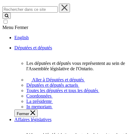
Rechercher
dans
ce
site
Menu
Fermer
English
Députées et députés
Les députées et députés vous représentent au sein de
Les
l'Assemblée législative de l'Ontario.
députées
et
Aller à Députées et députés
députés
Députées et députés actuels
vous
Toutes les députées et tous les députés
représentent
Coordonnées
au
La présidente
sein
In memoriam
de
Fermer
l'Assemblée
Affaires législatives
législative
de
l'Ontario.