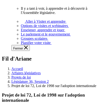
vous.
Il y a tant à voir, à apprendre et à découvrir à
Il
l'Assemblée législative.
y
a
Aller à Visiter et apprendre
tant
Options de visites et webinaires
à
Enseigner, apprendre et jouer
voir,
Le parlement et le gouvernement
à
Groupes scolaires
apprendre
Planifier votre visite
et
Fermer
à
découvrir
Fil d'Ariane
à
l'Assemblée
législative.
Accueil
Affaires législatives
Projets de loi
Législature 36, Session 2
Projet de loi 72, Loi de 1998 sur l'adoption internationale
Projet de loi 72, Loi de 1998 sur l'adoption
internationale