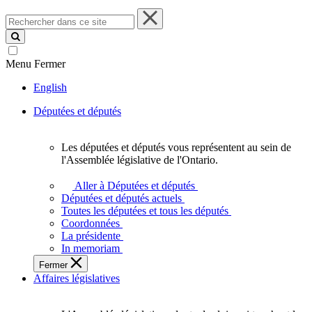
Rechercher
dans
ce
site
Menu
Fermer
English
Députées et députés
Les députées et députés vous représentent au sein de
Les
l'Assemblée législative de l'Ontario.
députées
et
Aller à Députées et députés
députés
Députées et députés actuels
vous
Toutes les députées et tous les députés
représentent
Coordonnées
au
La présidente
sein
In memoriam
de
Fermer
l'Assemblée
Affaires législatives
législative
de
l'Ontario.