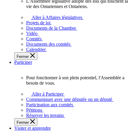
L'Assemblée législative adopte des lois qui touchent la
L'Assemblée
vie des Ontariennes et Ontariens.
législative
adopte
Aller à Affaires législatives
des
Projets de loi
lois
Documents de la Chambre
qui
Vidéo
touchent
Comités
la
Documents des comités
vie
Calendrier
des
Fermer
Ontariennes
Participer
et
Ontariens.
Pour fonctionner à son plein potentiel, l'Assemblée a
Pour
besoin de vous.
fonctionner
à
Aller à Participer
son
Communiquer avec une députée ou un député
plein
Participation aux comités
potentiel,
Pétitions
l'Assemblée
Réserver les terrains
a
Fermer
besoin
Visiter et apprendre
de