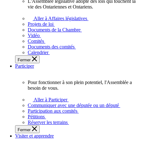
L'Assemblée législative adopte des lois qui touchent la
L'Assemblée
vie des Ontariennes et Ontariens.
législative
adopte
Aller à Affaires législatives
des
Projets de loi
lois
Documents de la Chambre
qui
Vidéo
touchent
Comités
la
Documents des comités
vie
Calendrier
des
Fermer
Ontariennes
Participer
et
Ontariens.
Pour fonctionner à son plein potentiel, l'Assemblée a
Pour
besoin de vous.
fonctionner
à
Aller à Participer
son
Communiquer avec une députée ou un député
plein
Participation aux comités
potentiel,
Pétitions
l'Assemblée
Réserver les terrains
a
Fermer
besoin
Visiter et apprendre
de