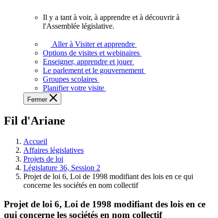
vous.
Il y a tant à voir, à apprendre et à découvrir à
Il
l'Assemblée législative.
y
a
Aller à Visiter et apprendre
tant
Options de visites et webinaires
à
Enseigner, apprendre et jouer
voir,
Le parlement et le gouvernement
à
Groupes scolaires
apprendre
Planifier votre visite
et
Fermer
à
découvrir
Fil d'Ariane
à
l'Assemblée
législative.
Accueil
Affaires législatives
Projets de loi
Législature 36, Session 2
Projet de loi 6, Loi de 1998 modifiant des lois en ce qui
concerne les sociétés en nom collectif
Projet de loi 6, Loi de 1998 modifiant des lois en ce
qui concerne les sociétés en nom collectif