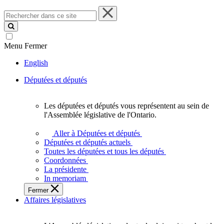
Rechercher
dans
ce
site
Menu
Fermer
English
Députées et députés
Les députées et députés vous représentent au sein de
Les
l'Assemblée législative de l'Ontario.
députées
et
Aller à Députées et députés
députés
Députées et députés actuels
vous
Toutes les députées et tous les députés
représentent
Coordonnées
au
La présidente
sein
In memoriam
de
Fermer
l'Assemblée
Affaires législatives
législative
de
l'Ontario.