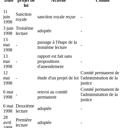
Date
projet de
Activité
Comité
loi
11
Sanction
juin
sanction royale reçue
-
royale
1998
3 juin
Troisième
adoptée
-
1998
lecture
13
passage à l'étape de la
mai
-
-
troisième lecture
1998
13
rapport est fait sans
mai
-
propositions
-
1998
d'amendement
12
Comité permanent de
mai
-
étude d'un projet de loi
l'administration de la
1998
justice
Comité permanent de
6 mai
renvoi au comité
-
l'administration de la
1998
permanent
justice
6 mai
Deuxième
adoptée
-
1998
lecture
28
Première
avril
adoptée
-
lecture
1998