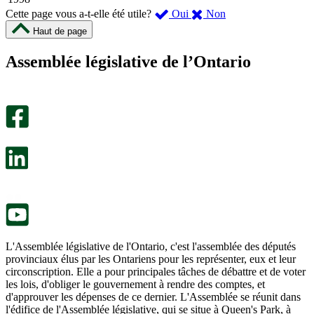
,
,
Cette page vous a-t-elle été utile?
Oui
Non
cette
cette
Haut de page
page
page
m’a
ne
Assemblée législative de l’Ontario
été
m’a
utile.
pas
Un
été
sondage
utile.
facultatif
Un
s’ouvre
sondage
dans
facultatif
un
s’ouvre
nouvel
dans
onglet.
un
nouvel
onglet.
L'Assemblée législative de l'Ontario, c'est l'assemblée des députés
provinciaux élus par les Ontariens pour les représenter, eux et leur
circonscription. Elle a pour principales tâches de débattre et de voter
les lois, d'obliger le gouvernement à rendre des comptes, et
d'approuver les dépenses de ce dernier. L'Assemblée se réunit dans
l'édifice de l'Assemblée législative, qui se situe à Queen's Park, à