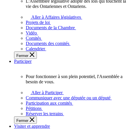
L'Assemblée législative adopte des lois qui touchent la
L'Assemblée
vie des Ontariennes et Ontariens.
législative
adopte
Aller à Affaires législatives
des
Projets de loi
lois
Documents de la Chambre
qui
Vidéo
touchent
Comités
la
Documents des comités
vie
Calendrier
des
Fermer
Ontariennes
Participer
et
Ontariens.
Pour fonctionner à son plein potentiel, l'Assemblée a
Pour
besoin de vous.
fonctionner
à
Aller à Participer
son
Communiquer avec une députée ou un député
plein
Participation aux comités
potentiel,
Pétitions
l'Assemblée
Réserver les terrains
a
Fermer
besoin
Visiter et apprendre
de