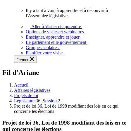
vous.
Il y a tant à voir, à apprendre et à découvrir à
Il
l'Assemblée législative.
y
a
Aller à Visiter et apprendre
tant
Options de visites et webinaires
à
Enseigner, apprendre et jouer
voir,
Le parlement et le gouvernement
à
Groupes scolaires
apprendre
Planifier votre visite
et
Fermer
à
découvrir
Fil d'Ariane
à
l'Assemblée
législative.
Accueil
Affaires législatives
Projets de loi
Législature 36, Session 2
Projet de loi 36, Loi de 1998 modifiant des lois en ce qui
concerne les élections
Projet de loi 36, Loi de 1998 modifiant des lois en ce
qui concerne les élections