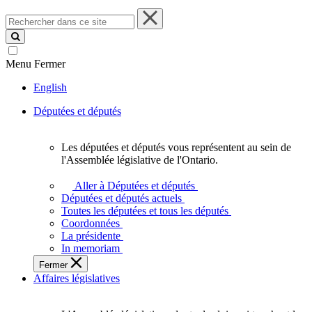
Rechercher
dans
ce
site
Menu
Fermer
English
Députées et députés
Les députées et députés vous représentent au sein de
Les
l'Assemblée législative de l'Ontario.
députées
et
Aller à Députées et députés
députés
Députées et députés actuels
vous
Toutes les députées et tous les députés
représentent
Coordonnées
au
La présidente
sein
In memoriam
de
Fermer
l'Assemblée
Affaires législatives
législative
de
l'Ontario.