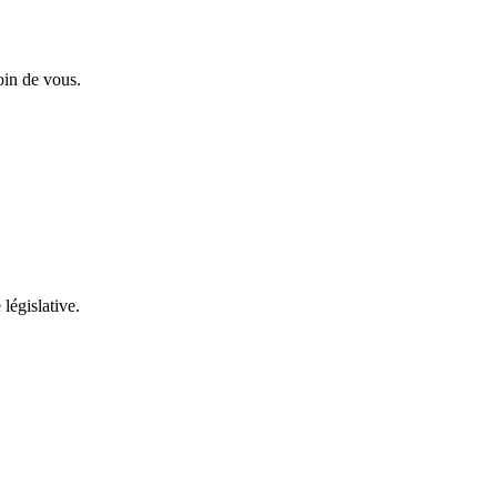
oin de vous.
 législative.