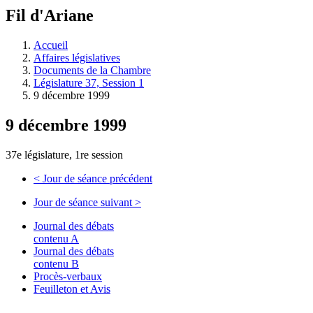
à
Fil d'Ariane
découvrir
à
l'Assemblée
Accueil
législative.
Affaires législatives
Documents de la Chambre
Législature 37, Session 1
9 décembre 1999
9 décembre 1999
37e législature, 1re session
<
Jour de séance précédent
Jour de séance suivant
>
Journal des débats
contenu A
Journal des débats
contenu B
Procès-verbaux
Feuilleton et Avis