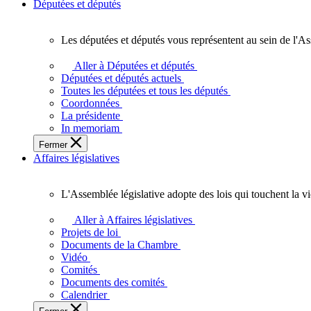
Députées et députés
Les députées et députés vous représentent au sein de l'As
Les
députées
Aller à Députées et députés
et
Députées et députés actuels
députés
Toutes les députées et tous les députés
vous
Coordonnées
représentent
La présidente
au
In memoriam
sein
Fermer
de
Affaires législatives
l'Assemblée
législative
de
L'Assemblée législative adopte des lois qui touchent la v
l'Ontario.
L'Assemblée
législative
Aller à Affaires législatives
adopte
Projets de loi
des
Documents de la Chambre
lois
Vidéo
qui
Comités
touchent
Documents des comités
la
Calendrier
vie