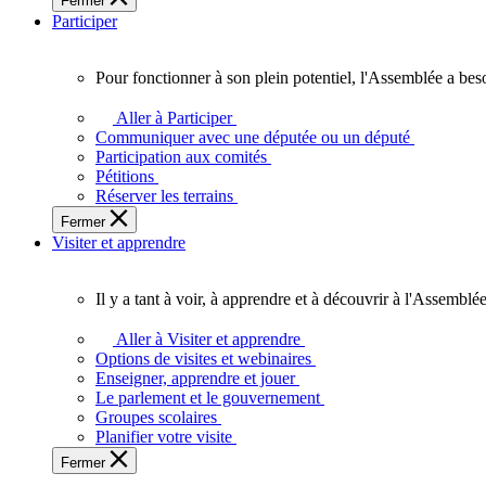
Fermer
des
Participer
Ontariennes
et
Ontariens.
Pour fonctionner à son plein potentiel, l'Assemblée a bes
Pour
fonctionner
Aller à Participer
à
Communiquer avec une députée ou un député
son
Participation aux comités
plein
Pétitions
potentiel,
Réserver les terrains
l'Assemblée
Fermer
a
Visiter et apprendre
besoin
de
vous.
Il y a tant à voir, à apprendre et à découvrir à l'Assemblée
Il
y
Aller à Visiter et apprendre
a
Options de visites et webinaires
tant
Enseigner, apprendre et jouer
à
Le parlement et le gouvernement
voir,
Groupes scolaires
à
Planifier votre visite
apprendre
Fermer
et