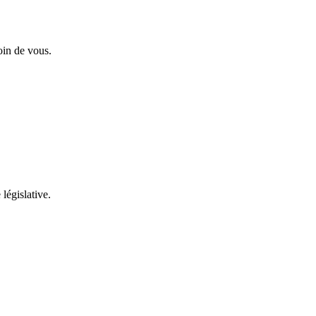
oin de vous.
 législative.