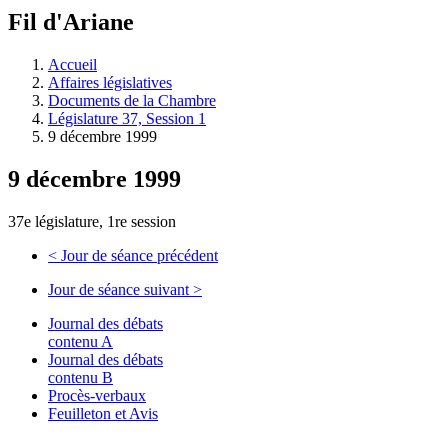
à
Fil d'Ariane
découvrir
à
l'Assemblée
Accueil
législative.
Affaires législatives
Documents de la Chambre
Législature 37, Session 1
9 décembre 1999
9 décembre 1999
37e législature, 1re session
<
Jour de séance précédent
Jour de séance suivant
>
Journal des débats
contenu A
Journal des débats
contenu B
Procès-verbaux
Feuilleton et Avis