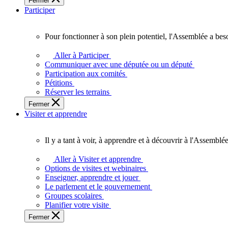
Fermer
des
Participer
Ontariennes
et
Ontariens.
Pour fonctionner à son plein potentiel, l'Assemblée a bes
Pour
fonctionner
Aller à Participer
à
Communiquer avec une députée ou un député
son
Participation aux comités
plein
Pétitions
potentiel,
Réserver les terrains
l'Assemblée
Fermer
a
Visiter et apprendre
besoin
de
vous.
Il y a tant à voir, à apprendre et à découvrir à l'Assemblée
Il
y
Aller à Visiter et apprendre
a
Options de visites et webinaires
tant
Enseigner, apprendre et jouer
à
Le parlement et le gouvernement
voir,
Groupes scolaires
à
Planifier votre visite
apprendre
Fermer
et