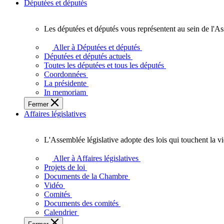
Députées et députés
Les députées et députés vous représentent au sein de l'As
Les
députées
Aller à Députées et députés
et
Députées et députés actuels
députés
Toutes les députées et tous les députés
vous
Coordonnées
représentent
La présidente
au
In memoriam
sein
Fermer
de
Affaires législatives
l'Assemblée
législative
de
L'Assemblée législative adopte des lois qui touchent la v
l'Ontario.
L'Assemblée
législative
Aller à Affaires législatives
adopte
Projets de loi
des
Documents de la Chambre
lois
Vidéo
qui
Comités
touchent
Documents des comités
la
Calendrier
vie