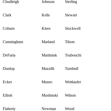
Chudleigh
Johnson
Sterling
Clark
Kells
Stewart
Coburn
Klees
Stockwell
Cunningham
Marland
Tilson
DeFaria
Martiniuk
Tsubouchi
Dunlop
Mazzilli
Turnbull
Ecker
Munro
Wettlaufer
Elliott
Mushinski
Wilson
Flaherty
Newman
Wood