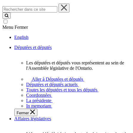
Rechercher
dans
ce
site
Menu
Fermer
English
Députées et députés
Les députées et députés vous représentent au sein de
Les
l'Assemblée législative de l'Ontario.
députées
et
Aller à Députées et députés
députés
Députées et députés actuels
vous
Toutes les députées et tous les députés
représentent
Coordonnées
au
La présidente
sein
In memoriam
de
Fermer
l'Assemblée
Affaires législatives
législative
de
l'Ontario.