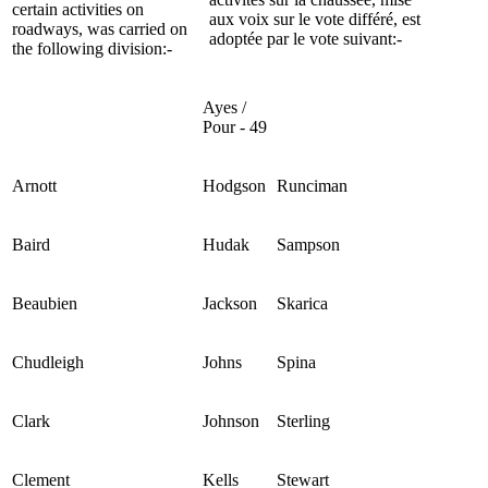
certain activities on
aux voix sur le vote différé, est
roadways, was carried on
adoptée par le vote suivant:-
the following division:-
Ayes /
Pour - 49
Arnott
Hodgson
Runciman
Baird
Hudak
Sampson
Beaubien
Jackson
Skarica
Chudleigh
Johns
Spina
Clark
Johnson
Sterling
Clement
Kells
Stewart