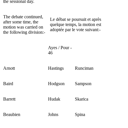
the sessional day.
The debate continued,
Le débat se poursuit et après
after some time, the
quelque temps, la motion est
motion was carried on
adoptée par le vote suivant:-
the following division:-
Ayes / Pour -
46
Arnott
Hastings
Runciman
Baird
Hodgson
Sampson
Barrett
Hudak
Skarica
Beaubien
Johns
Spina