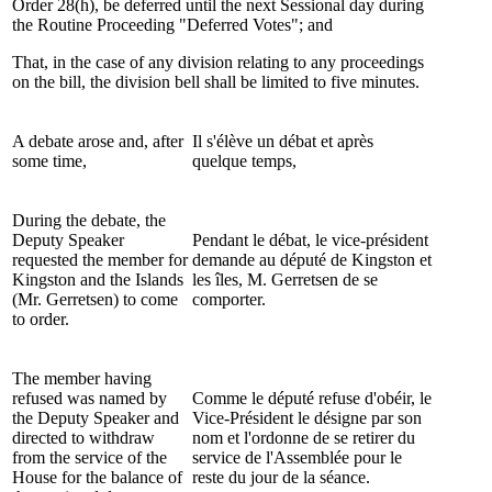
Order 28(h), be deferred until the next Sessional day during
the Routine Proceeding "Deferred Votes"; and
That, in the case of any division relating to any proceedings
on the bill, the division bell shall be limited to five minutes.
A debate arose and, after
Il s'élève un débat et après
some time,
quelque temps,
During the debate, the
Deputy Speaker
Pendant le débat, le vice-président
requested the member for
demande au député de Kingston et
Kingston and the Islands
les îles, M. Gerretsen de se
(Mr. Gerretsen) to come
comporter.
to order.
The member having
refused was named by
Comme le député refuse d'obéir, le
the Deputy Speaker and
Vice-Président le désigne par son
directed to withdraw
nom et l'ordonne de se retirer du
from the service of the
service de l'Assemblée pour le
House for the balance of
reste du jour de la séance.