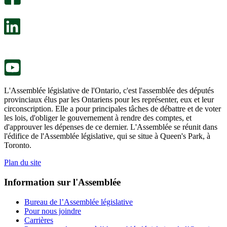
s’ouvre
sondage
dans
facultatif
un
s’ouvre
nouvel
dans
onglet.
un
nouvel
onglet.
L'Assemblée législative de l'Ontario, c'est l'assemblée des députés
provinciaux élus par les Ontariens pour les représenter, eux et leur
circonscription. Elle a pour principales tâches de débattre et de voter
les lois, d'obliger le gouvernement à rendre des comptes, et
d'approuver les dépenses de ce dernier. L'Assemblée se réunit dans
l'édifice de l'Assemblée législative, qui se situe à Queen's Park, à
Toronto.
Plan du site
Information sur l'Assemblée
Bureau de l’Assemblée législative
Pour nous joindre
Carrières