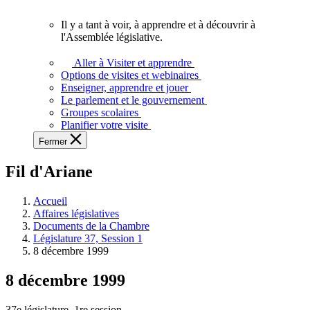
vous.
Il y a tant à voir, à apprendre et à découvrir à
Il
l'Assemblée législative.
y
a
Aller à Visiter et apprendre
tant
Options de visites et webinaires
à
Enseigner, apprendre et jouer
voir,
Le parlement et le gouvernement
à
Groupes scolaires
apprendre
Planifier votre visite
et
Fermer
à
découvrir
Fil d'Ariane
à
l'Assemblée
législative.
Accueil
Affaires législatives
Documents de la Chambre
Législature 37, Session 1
8 décembre 1999
8 décembre 1999
37e législature, 1re session