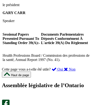
le président
GARY CARR
Speaker
Sessional Papers
Documents Parlementaires
Presented Pursuant To
Déposés Conformément À
Standing Order 39(A):-
L'article 39(A) Du Règlement
Health Professions Board / Commission des professions de
la santé, Annual Report 1997 (No. 41).
,
,
Cette page vous a-t-elle été utile?
Oui
Non
cette
cette
Haut de page
page
page
m’a
ne
Assemblée législative de l’Ontario
été
m’a
utile.
pas
Un
été
sondage
utile.
facultatif
Un