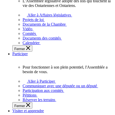
L'Assemblée législative adopte des lois qui touchent la
L'Assemblée
vie des Ontariennes et Ontariens.
législative
adopte
Aller à Affaires législatives
des
Projets de loi
lois
Documents de la Chambre
qui
Vidéo
touchent
Comités
la
Documents des comités
vie
Calendrier
des
Fermer
Ontariennes
Participer
et
Ontariens.
Pour fonctionner à son plein potentiel, l'Assemblée a
Pour
besoin de vous.
fonctionner
à
Aller à Participer
son
Communiquer avec une députée ou un député
plein
Participation aux comités
potentiel,
Pétitions
l'Assemblée
Réserver les terrains
a
Fermer
besoin
Visiter et apprendre
de