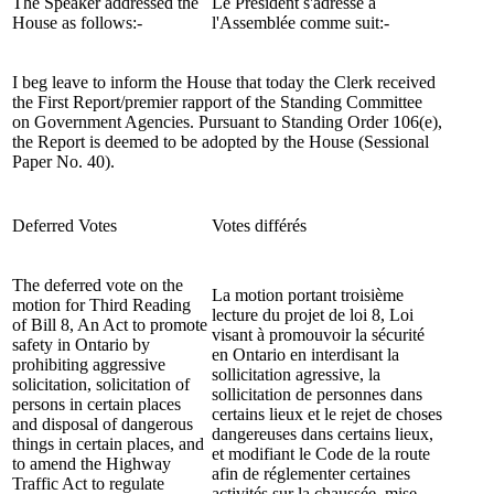
The Speaker addressed the
Le Président s'adresse à
House as follows:-
l'Assemblée comme suit:-
I beg leave to inform the House that today the Clerk received
the First Report/premier rapport of the Standing Committee
on Government Agencies. Pursuant to Standing Order 106(e),
the Report is deemed to be adopted by the House (Sessional
Paper No. 40).
Deferred Votes
Votes différés
The deferred vote on the
La motion portant troisième
motion for Third Reading
lecture du projet de loi 8, Loi
of Bill 8, An Act to promote
visant à promouvoir la sécurité
safety in Ontario by
en Ontario en interdisant la
prohibiting aggressive
sollicitation agressive, la
solicitation, solicitation of
sollicitation de personnes dans
persons in certain places
certains lieux et le rejet de choses
and disposal of dangerous
dangereuses dans certains lieux,
things in certain places, and
et modifiant le Code de la route
to amend the Highway
afin de réglementer certaines
Traffic Act to regulate
activités sur la chaussée, mise