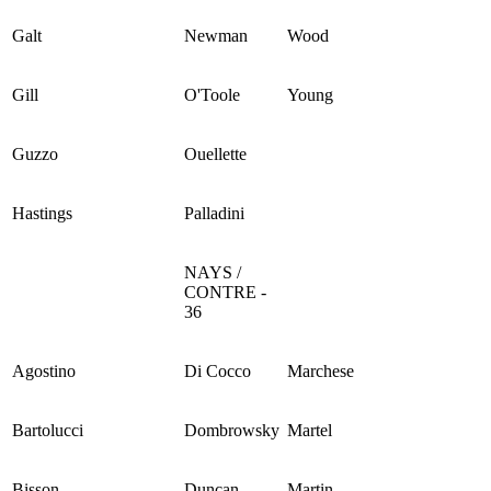
Galt
Newman
Wood
Gill
O'Toole
Young
Guzzo
Ouellette
Hastings
Palladini
NAYS /
CONTRE -
36
Agostino
Di Cocco
Marchese
Bartolucci
Dombrowsky
Martel
Bisson
Duncan
Martin