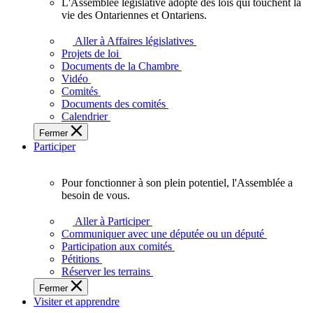
L'Assemblée législative adopte des lois qui touchent la
L'Assemblée
vie des Ontariennes et Ontariens.
législative
adopte
Aller à Affaires législatives
des
Projets de loi
lois
Documents de la Chambre
qui
Vidéo
touchent
Comités
la
Documents des comités
vie
Calendrier
des
Fermer
Ontariennes
Participer
et
Ontariens.
Pour fonctionner à son plein potentiel, l'Assemblée a
Pour
besoin de vous.
fonctionner
à
Aller à Participer
son
Communiquer avec une députée ou un député
plein
Participation aux comités
potentiel,
Pétitions
l'Assemblée
Réserver les terrains
a
Fermer
besoin
Visiter et apprendre
de