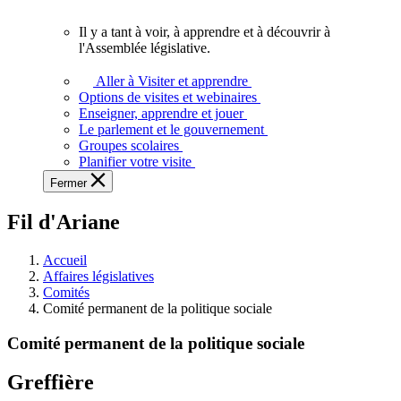
vous.
Il y a tant à voir, à apprendre et à découvrir à
Il
l'Assemblée législative.
y
a
Aller à Visiter et apprendre
tant
Options de visites et webinaires
à
Enseigner, apprendre et jouer
voir,
Le parlement et le gouvernement
à
Groupes scolaires
apprendre
Planifier votre visite
et
Fermer
à
découvrir
Fil d'Ariane
à
l'Assemblée
législative.
Accueil
Affaires législatives
Comités
Comité permanent de la politique sociale
Comité permanent de la politique sociale
Greffière