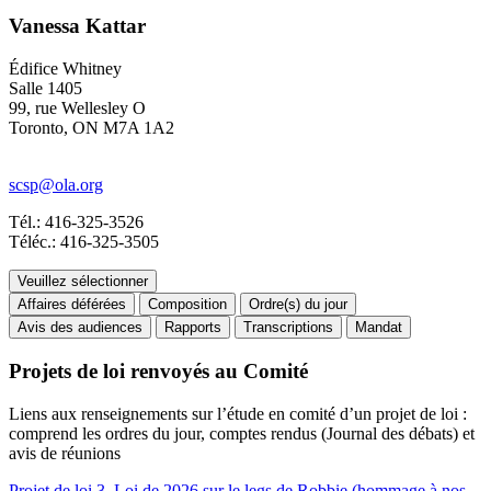
Vanessa Kattar
Édifice Whitney
Salle 1405
99, rue Wellesley O
Toronto, ON M7A 1A2
scsp@ola.org
Tél.: 416-325-3526
Téléc.: 416-325-3505
Veuillez sélectionner
Affaires déférées
Composition
Ordre(s) du jour
Avis des audiences
Rapports
Transcriptions
Mandat
Projets de loi renvoyés au Comité
Liens aux renseignements sur l’étude en comité d’un projet de loi :
comprend les ordres du jour, comptes rendus (Journal des débats) et
avis de réunions
Projet de loi 3, Loi de 2026 sur le legs de Robbie (hommage à nos