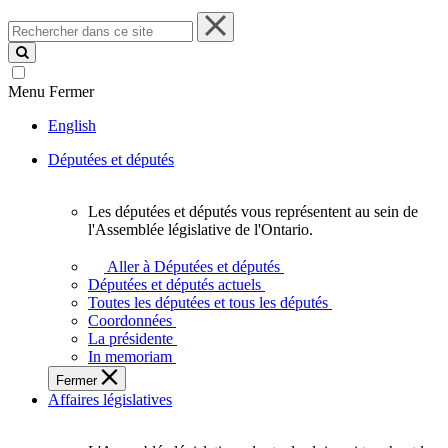
Rechercher
dans
ce
site
Menu
Fermer
English
Députées et députés
Les députées et députés vous représentent au sein de
Les
l'Assemblée législative de l'Ontario.
députées
et
Aller à Députées et députés
députés
Députées et députés actuels
vous
Toutes les députées et tous les députés
représentent
Coordonnées
au
La présidente
sein
In memoriam
de
Fermer
l'Assemblée
Affaires législatives
législative
de
l'Ontario.