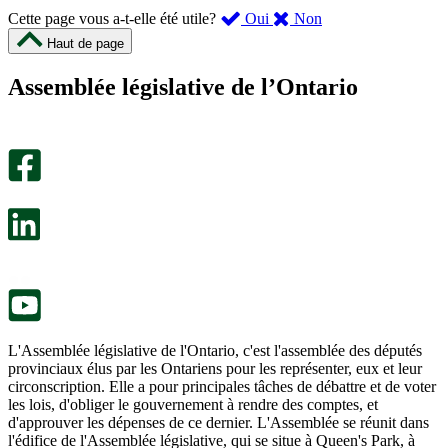
,
,
Cette page vous a-t-elle été utile?
Oui
Non
cette
cette
Haut de page
page
page
m’a
ne
Assemblée législative de l’Ontario
été
m’a
utile.
pas
Un
été
sondage
utile.
facultatif
Un
s’ouvre
sondage
dans
facultatif
un
s’ouvre
nouvel
dans
onglet.
un
nouvel
onglet.
L'Assemblée législative de l'Ontario, c'est l'assemblée des députés
provinciaux élus par les Ontariens pour les représenter, eux et leur
circonscription. Elle a pour principales tâches de débattre et de voter
les lois, d'obliger le gouvernement à rendre des comptes, et
d'approuver les dépenses de ce dernier. L'Assemblée se réunit dans
l'édifice de l'Assemblée législative, qui se situe à Queen's Park, à