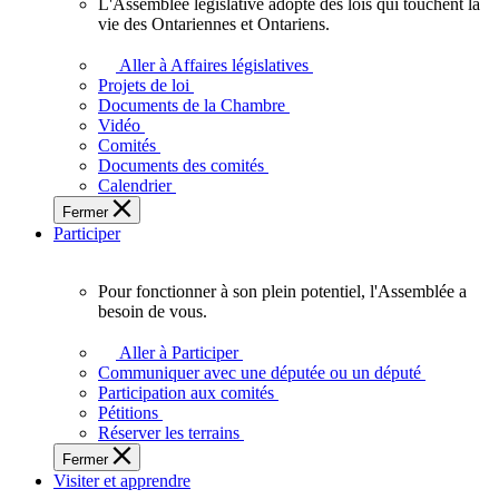
L'Assemblée législative adopte des lois qui touchent la
L'Assemblée
vie des Ontariennes et Ontariens.
législative
adopte
Aller à Affaires législatives
des
Projets de loi
lois
Documents de la Chambre
qui
Vidéo
touchent
Comités
la
Documents des comités
vie
Calendrier
des
Fermer
Ontariennes
Participer
et
Ontariens.
Pour fonctionner à son plein potentiel, l'Assemblée a
Pour
besoin de vous.
fonctionner
à
Aller à Participer
son
Communiquer avec une députée ou un député
plein
Participation aux comités
potentiel,
Pétitions
l'Assemblée
Réserver les terrains
a
Fermer
besoin
Visiter et apprendre
de