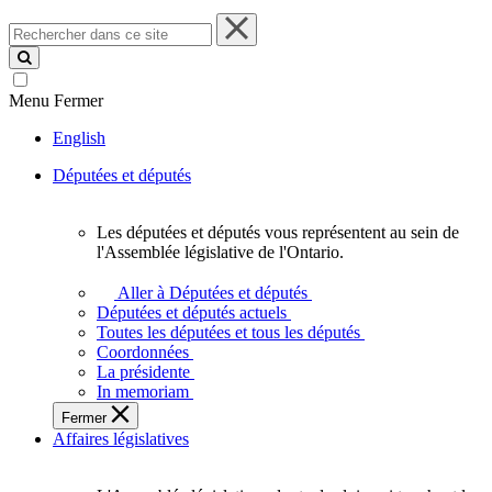
Rechercher
dans
ce
site
Menu
Fermer
English
Députées et députés
Les députées et députés vous représentent au sein de
Les
l'Assemblée législative de l'Ontario.
députées
et
Aller à Députées et députés
députés
Députées et députés actuels
vous
Toutes les députées et tous les députés
représentent
Coordonnées
au
La présidente
sein
In memoriam
de
Fermer
l'Assemblée
Affaires législatives
législative
de
l'Ontario.