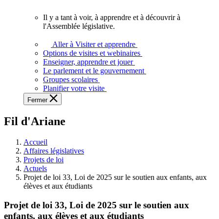
vous.
Il y a tant à voir, à apprendre et à découvrir à
Il
l'Assemblée législative.
y
a
Aller à Visiter et apprendre
tant
Options de visites et webinaires
à
Enseigner, apprendre et jouer
voir,
Le parlement et le gouvernement
à
Groupes scolaires
apprendre
Planifier votre visite
et
Fermer
à
découvrir
Fil d'Ariane
à
l'Assemblée
législative.
Accueil
Affaires législatives
Projets de loi
Actuels
Projet de loi 33, Loi de 2025 sur le soutien aux enfants, aux
élèves et aux étudiants
Projet de loi 33, Loi de 2025 sur le soutien aux
enfants, aux élèves et aux étudiants