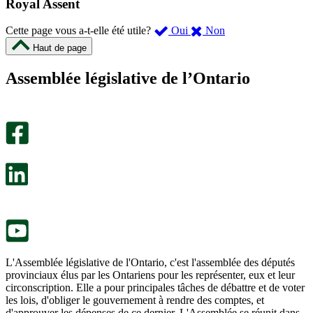
Royal Assent
,
,
Cette page vous a-t-elle été utile?
Oui
Non
cette
cette
Haut de page
page
page
m’a
ne
Assemblée législative de l’Ontario
été
m’a
utile.
pas
Un
été
sondage
utile.
facultatif
Un
s’ouvre
sondage
dans
facultatif
un
s’ouvre
nouvel
dans
onglet.
un
nouvel
onglet.
L'Assemblée législative de l'Ontario, c'est l'assemblée des députés
provinciaux élus par les Ontariens pour les représenter, eux et leur
circonscription. Elle a pour principales tâches de débattre et de voter
les lois, d'obliger le gouvernement à rendre des comptes, et
d'approuver les dépenses de ce dernier. L'Assemblée se réunit dans