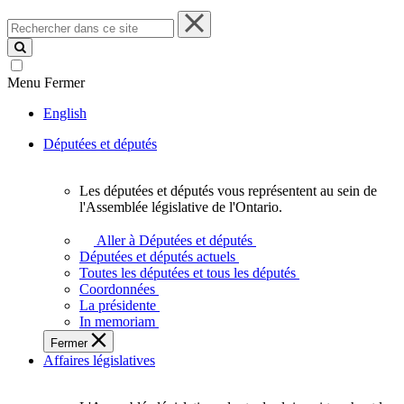
Rechercher
dans
ce
site
Menu
Fermer
English
Députées et députés
Les députées et députés vous représentent au sein de
Les
l'Assemblée législative de l'Ontario.
députées
et
Aller à Députées et députés
députés
Députées et députés actuels
vous
Toutes les députées et tous les députés
représentent
Coordonnées
au
La présidente
sein
In memoriam
de
Fermer
l'Assemblée
Affaires législatives
législative
de
l'Ontario.