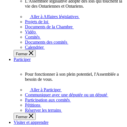
L'Assemblée législative adopte des lois qui touchent la
L'Assemblée
vie des Ontariennes et Ontariens.
législative
adopte
Aller à Affaires législatives
des
Projets de loi
lois
Documents de la Chambre
qui
Vidéo
touchent
Comités
la
Documents des comités
vie
Calendrier
des
Fermer
Ontariennes
Participer
et
Ontariens.
Pour fonctionner à son plein potentiel, l'Assemblée a
Pour
besoin de vous.
fonctionner
à
Aller à Participer
son
Communiquer avec une députée ou un député
plein
Participation aux comités
potentiel,
Pétitions
l'Assemblée
Réserver les terrains
a
Fermer
besoin
Visiter et apprendre
de