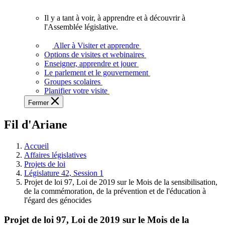
vous.
Il y a tant à voir, à apprendre et à découvrir à
Il
l'Assemblée législative.
y
a
Aller à Visiter et apprendre
tant
Options de visites et webinaires
à
Enseigner, apprendre et jouer
voir,
Le parlement et le gouvernement
à
Groupes scolaires
apprendre
Planifier votre visite
et
Fermer
à
découvrir
Fil d'Ariane
à
l'Assemblée
législative.
Accueil
Affaires législatives
Projets de loi
Législature 42, Session 1
Projet de loi 97, Loi de 2019 sur le Mois de la sensibilisation,
de la commémoration, de la prévention et de l'éducation à
l'égard des génocides
Projet de loi 97, Loi de 2019 sur le Mois de la