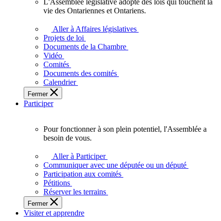
L'Assemblée législative adopte des lois qui touchent la
L'Assemblée
vie des Ontariennes et Ontariens.
législative
adopte
Aller à Affaires législatives
des
Projets de loi
lois
Documents de la Chambre
qui
Vidéo
touchent
Comités
la
Documents des comités
vie
Calendrier
des
Fermer
Ontariennes
Participer
et
Ontariens.
Pour fonctionner à son plein potentiel, l'Assemblée a
Pour
besoin de vous.
fonctionner
à
Aller à Participer
son
Communiquer avec une députée ou un député
plein
Participation aux comités
potentiel,
Pétitions
l'Assemblée
Réserver les terrains
a
Fermer
besoin
Visiter et apprendre
de