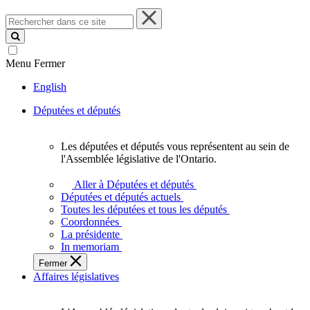
Rechercher
dans
ce
site
Menu
Fermer
English
Députées et députés
Les députées et députés vous représentent au sein de
Les
l'Assemblée législative de l'Ontario.
députées
et
Aller à Députées et députés
députés
Députées et députés actuels
vous
Toutes les députées et tous les députés
représentent
Coordonnées
au
La présidente
sein
In memoriam
de
Fermer
l'Assemblée
Affaires législatives
législative
de
l'Ontario.