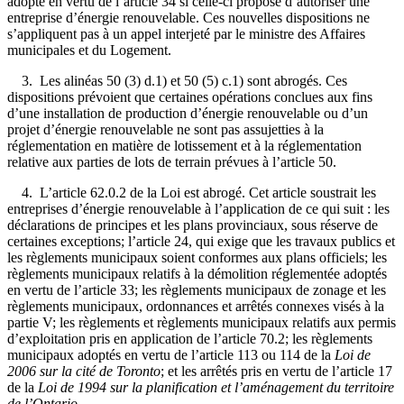
adopté en vertu de l’article 34 si celle-ci propose d’autoriser une
entreprise d’énergie renouvelable. Ces nouvelles dispositions ne
s’appliquent pas à un appel interjeté par le ministre des Affaires
municipales et du Logement.
3. Les alinéas 50 (3) d.1) et 50 (5) c.1) sont abrogés. Ces
dispositions prévoient que certaines opérations conclues aux fins
d’une installation de production d’énergie renouvelable ou d’un
projet d’énergie renouvelable ne sont pas assujetties à la
réglementation en matière de lotissement et à la réglementation
relative aux parties de lots de terrain prévues à l’article 50.
4. L’article 62.0.2 de la Loi est abrogé. Cet article soustrait les
entreprises d’énergie renouvelable à l’application de ce qui suit : les
déclarations de principes et les plans provinciaux, sous réserve de
certaines exceptions; l’article 24, qui exige que les travaux publics et
les règlements municipaux soient conformes aux plans officiels; les
règlements municipaux relatifs à la démolition réglementée adoptés
en vertu de l’article 33; les règlements municipaux de zonage et les
règlements municipaux, ordonnances et arrêtés connexes visés à la
partie V; les règlements et règlements municipaux relatifs aux permis
d’exploitation pris en application de l’article 70.2; les règlements
municipaux adoptés en vertu de l’article 113 ou 114 de la
Loi de
2006 sur la cité de Toronto
; et les arrêtés pris en vertu de l’article 17
de la
Loi de 1994 sur la planification et l’aménagement du territoire
de l’Ontario
.