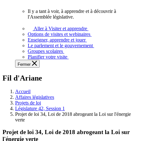
vous.
Il y a tant à voir, à apprendre et à découvrir à
Il
l'Assemblée législative.
y
a
Aller à Visiter et apprendre
tant
Options de visites et webinaires
à
Enseigner, apprendre et jouer
voir,
Le parlement et le gouvernement
à
Groupes scolaires
apprendre
Planifier votre visite
et
Fermer
à
découvrir
Fil d'Ariane
à
l'Assemblée
législative.
Accueil
Affaires législatives
Projets de loi
Législature 42, Session 1
Projet de loi 34, Loi de 2018 abrogeant la Loi sur l'énergie
verte
Projet de loi 34, Loi de 2018 abrogeant la Loi sur
l'énergie verte