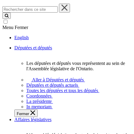
Rechercher
dans
ce
site
Menu
Fermer
English
Députées et députés
Les députées et députés vous représentent au sein de
Les
l'Assemblée législative de l'Ontario.
députées
et
Aller à Députées et députés
députés
Députées et députés actuels
vous
Toutes les députées et tous les députés
représentent
Coordonnées
au
La présidente
sein
In memoriam
de
Fermer
l'Assemblée
Affaires législatives
législative
de
l'Ontario.