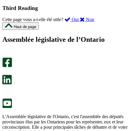
Third Reading
,
,
Cette page vous a-t-elle été utile?
Oui
Non
cette
cette
Haut de page
page
page
m’a
ne
Assemblée législative de l’Ontario
été
m’a
utile.
pas
Un
été
sondage
utile.
facultatif
Un
s’ouvre
sondage
dans
facultatif
un
s’ouvre
nouvel
dans
onglet.
un
nouvel
onglet.
L'Assemblée législative de l'Ontario, c'est l'assemblée des députés
provinciaux élus par les Ontariens pour les représenter, eux et leur
circonscription. Elle a pour principales tâches de débattre et de voter