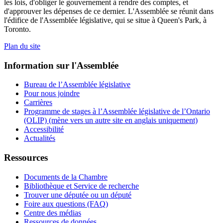
les lois, d'obliger le gouvernement à rendre des comptes, et
d'approuver les dépenses de ce dernier. L'Assemblée se réunit dans
l'édifice de l'Assemblée législative, qui se situe à Queen's Park, à
Toronto.
Plan du site
Information sur l'Assemblée
Bureau de l’Assemblée législative
Pour nous joindre
Carrières
Programme de stages à l’Assemblée législative de l’Ontario
(OLIP) (mène vers un autre site en anglais uniquement)
Accessibilité
Actualités
Ressources
Documents de la Chambre
Bibliothèque et Service de recherche
Trouver une députée ou un député
Foire aux questions (FAQ)
Centre des médias
Ressources de données