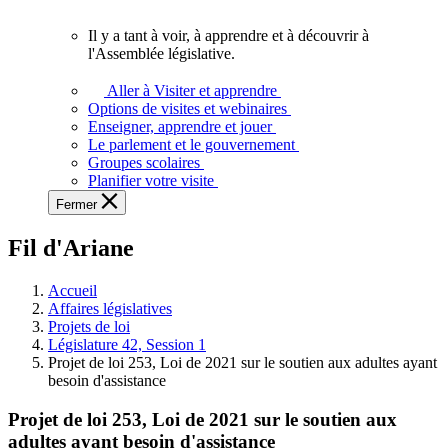
vous.
Il y a tant à voir, à apprendre et à découvrir à
Il
l'Assemblée législative.
y
a
Aller à Visiter et apprendre
tant
Options de visites et webinaires
à
Enseigner, apprendre et jouer
voir,
Le parlement et le gouvernement
à
Groupes scolaires
apprendre
Planifier votre visite
et
Fermer
à
découvrir
Fil d'Ariane
à
l'Assemblée
législative.
Accueil
Affaires législatives
Projets de loi
Législature 42, Session 1
Projet de loi 253, Loi de 2021 sur le soutien aux adultes ayant
besoin d'assistance
Projet de loi 253, Loi de 2021 sur le soutien aux
adultes ayant besoin d'assistance