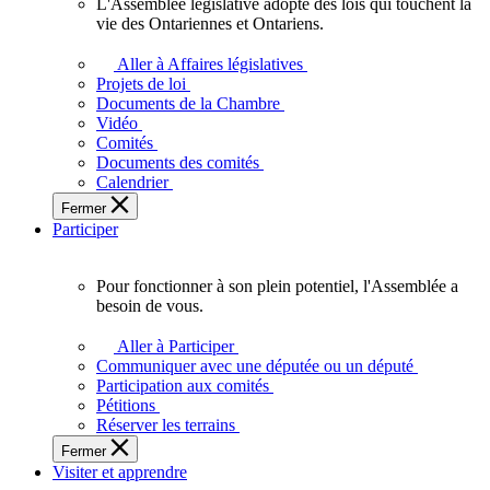
L'Assemblée législative adopte des lois qui touchent la
L'Assemblée
vie des Ontariennes et Ontariens.
législative
adopte
Aller à Affaires législatives
des
Projets de loi
lois
Documents de la Chambre
qui
Vidéo
touchent
Comités
la
Documents des comités
vie
Calendrier
des
Fermer
Ontariennes
Participer
et
Ontariens.
Pour fonctionner à son plein potentiel, l'Assemblée a
Pour
besoin de vous.
fonctionner
à
Aller à Participer
son
Communiquer avec une députée ou un député
plein
Participation aux comités
potentiel,
Pétitions
l'Assemblée
Réserver les terrains
a
Fermer
besoin
Visiter et apprendre
de