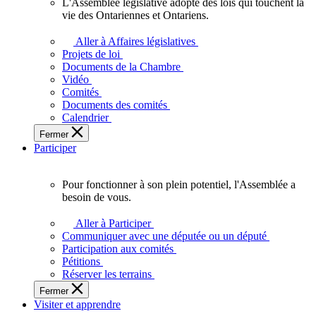
L'Assemblée législative adopte des lois qui touchent la
L'Assemblée
vie des Ontariennes et Ontariens.
législative
adopte
Aller à Affaires législatives
des
Projets de loi
lois
Documents de la Chambre
qui
Vidéo
touchent
Comités
la
Documents des comités
vie
Calendrier
des
Fermer
Ontariennes
Participer
et
Ontariens.
Pour fonctionner à son plein potentiel, l'Assemblée a
Pour
besoin de vous.
fonctionner
à
Aller à Participer
son
Communiquer avec une députée ou un député
plein
Participation aux comités
potentiel,
Pétitions
l'Assemblée
Réserver les terrains
a
Fermer
besoin
Visiter et apprendre
de