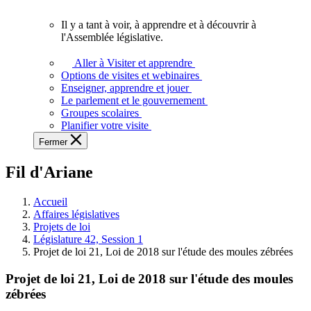
vous.
Il y a tant à voir, à apprendre et à découvrir à
Il
l'Assemblée législative.
y
a
Aller à Visiter et apprendre
tant
Options de visites et webinaires
à
Enseigner, apprendre et jouer
voir,
Le parlement et le gouvernement
à
Groupes scolaires
apprendre
Planifier votre visite
et
Fermer
à
découvrir
Fil d'Ariane
à
l'Assemblée
législative.
Accueil
Affaires législatives
Projets de loi
Législature 42, Session 1
Projet de loi 21, Loi de 2018 sur l'étude des moules zébrées
Projet de loi 21, Loi de 2018 sur l'étude des moules
zébrées