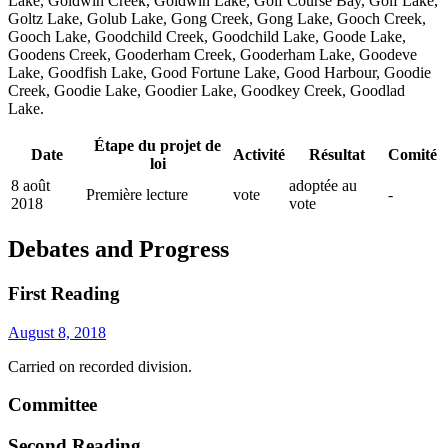
Lake, Goldwin Creek, Goldwin Lake, Golf Course Bay, Golf Lake,
Goltz Lake, Golub Lake, Gong Creek, Gong Lake, Gooch Creek,
Gooch Lake, Goodchild Creek, Goodchild Lake, Goode Lake,
Goodens Creek, Gooderham Creek, Gooderham Lake, Goodeve
Lake, Goodfish Lake, Good Fortune Lake, Good Harbour, Goodie
Creek, Goodie Lake, Goodier Lake, Goodkey Creek, Goodlad
Lake.
Étape du projet de
Date
Activité
Résultat
Comité
loi
8 août
adoptée au
Première lecture
vote
-
2018
vote
Debates and Progress
First Reading
August 8, 2018
Carried on recorded division.
Committee
Second Reading