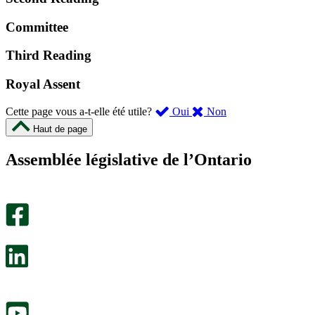
Committee
Third Reading
Royal Assent
,
,
Cette page vous a-t-elle été utile?
Oui
Non
cette
cette
Haut de page
page
page
m’a
ne
Assemblée législative de l’Ontario
été
m’a
utile.
pas
Un
été
sondage
utile.
facultatif
Un
s’ouvre
sondage
dans
facultatif
un
s’ouvre
nouvel
dans
onglet.
un
nouvel
onglet.