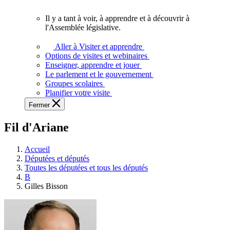
vous.
Il y a tant à voir, à apprendre et à découvrir à
Il
l'Assemblée législative.
y
a
Aller à Visiter et apprendre
tant
Options de visites et webinaires
à
Enseigner, apprendre et jouer
voir,
Le parlement et le gouvernement
à
Groupes scolaires
apprendre
Planifier votre visite
et
Fermer
à
découvrir
Fil d'Ariane
à
l'Assemblée
législative.
Accueil
Députées et députés
Toutes les députées et tous les députés
B
Gilles Bisson