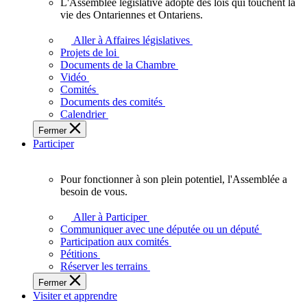
L'Assemblée législative adopte des lois qui touchent la
L'Assemblée
vie des Ontariennes et Ontariens.
législative
adopte
Aller à Affaires législatives
des
Projets de loi
lois
Documents de la Chambre
qui
Vidéo
touchent
Comités
la
Documents des comités
vie
Calendrier
des
Fermer
Ontariennes
Participer
et
Ontariens.
Pour fonctionner à son plein potentiel, l'Assemblée a
Pour
besoin de vous.
fonctionner
à
Aller à Participer
son
Communiquer avec une députée ou un député
plein
Participation aux comités
potentiel,
Pétitions
l'Assemblée
Réserver les terrains
a
Fermer
besoin
Visiter et apprendre
de