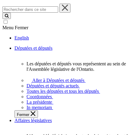
Rechercher
dans
ce
site
Menu
Fermer
English
Députées et députés
Les députées et députés vous représentent au sein de
Les
l'Assemblée législative de l'Ontario.
députées
et
Aller à Députées et députés
députés
Députées et députés actuels
vous
Toutes les députées et tous les députés
représentent
Coordonnées
au
La présidente
sein
In memoriam
de
Fermer
l'Assemblée
Affaires législatives
législative
de
l'Ontario.