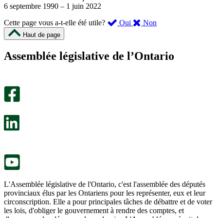
6 septembre 1990
–
1 juin 2022
,
,
Cette page vous a-t-elle été utile?
Oui
Non
cette
cette
Haut de page
page
page
m’a
ne
Assemblée législative de l’Ontario
été
m’a
utile.
pas
Un
été
sondage
utile.
facultatif
Un
s’ouvre
sondage
dans
facultatif
un
s’ouvre
nouvel
dans
onglet.
un
nouvel
onglet.
L'Assemblée législative de l'Ontario, c'est l'assemblée des députés
provinciaux élus par les Ontariens pour les représenter, eux et leur
circonscription. Elle a pour principales tâches de débattre et de voter
les lois, d'obliger le gouvernement à rendre des comptes, et