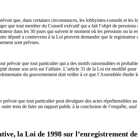
évoir que, dans certaines circonstances, les lobbyistes-conseils et les l
ger que tout membre du Conseil exécutif qui a fait l’objet de pressions d
trateur dans les 30 jours qui suivent le moment où les pressions ou la re
autre député a contrevenu à la Loi peuvent demander que le registrateur
nnement sont prévues.
ur prévoir que tout particulier qui a des motifs raisonnables et probab
é donne son avis sur l’affaire. L’article 31 de la Loi est modifié pour o
rlementaire du gouvernement doit veiller à ce que l’Assemblée étudie le
 prévoir que tout particulier peut divulguer des actes répréhensibles au c
utre tenu de faire un rapport public à la conclusion de l’enquête, sauf s’i
tive, la Loi de 1998 sur l’enregistrement des