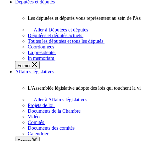
Députées et députés
Les députées et députés vous représentent au sein de l'As
Les
députées
Aller à Députées et députés
et
Députées et députés actuels
députés
Toutes les députées et tous les députés
vous
Coordonnées
représentent
La présidente
au
In memoriam
sein
Fermer
de
Affaires législatives
l'Assemblée
législative
de
L'Assemblée législative adopte des lois qui touchent la v
l'Ontario.
L'Assemblée
législative
Aller à Affaires législatives
adopte
Projets de loi
des
Documents de la Chambre
lois
Vidéo
qui
Comités
touchent
Documents des comités
la
Calendrier
vie