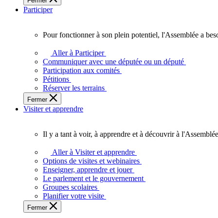
Fermer
des
Participer
Ontariennes
et
Ontariens.
Pour fonctionner à son plein potentiel, l'Assemblée a bes
Pour
fonctionner
Aller à Participer
à
Communiquer avec une députée ou un député
son
Participation aux comités
plein
Pétitions
potentiel,
Réserver les terrains
l'Assemblée
Fermer
a
Visiter et apprendre
besoin
de
vous.
Il y a tant à voir, à apprendre et à découvrir à l'Assemblée
Il
y
Aller à Visiter et apprendre
a
Options de visites et webinaires
tant
Enseigner, apprendre et jouer
à
Le parlement et le gouvernement
voir,
Groupes scolaires
à
Planifier votre visite
apprendre
Fermer
et