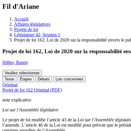
à
Fil d'Ariane
découvrir
à
l'Assemblée
Accueil
législative.
Affaires législatives
Projets de loi
Législature 42, Session 1
Projet de loi 162, Loi de 2020 sur la responsabilité envers le pu
Projet de loi 162, Loi de 2020 sur la responsabilité env
Hillier, Randy
Veuillez sélectionner
Texte
Étapes
Débats
Lois concernées
Original
Projet de loi 162 Original (PDF)
note explicative
Loi sur l’Assemblée législative
Le projet de loi modifie l’article 43 de la
Loi sur l’Assemblée législati
l’amende. L’article 46 de la Loi est modifié pour prévoir que le prési
certaines enquêtes de l’Assemblée.