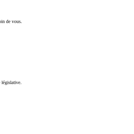
oin de vous.
 législative.