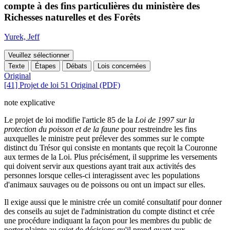
compte à des fins particulières du ministère des
Richesses naturelles et des Forêts
Yurek, Jeff
Veuillez sélectionner
Texte
Étapes
Débats
Lois concernées
Original
[41] Projet de loi 51 Original (PDF)
note explicative
Le projet de loi modifie l'article 85 de la
Loi de 1997 sur la
protection du poisson et de la faune
pour restreindre les fins
auxquelles le ministre peut prélever des sommes sur le compte
distinct du Trésor qui consiste en montants que reçoit la Couronne
aux termes de la Loi. Plus précisément, il supprime les versements
qui doivent servir aux questions ayant trait aux activités des
personnes lorsque celles-ci interagissent avec les populations
d'animaux sauvages ou de poissons ou ont un impact sur elles.
Il exige aussi que le ministre crée un comité consultatif pour donner
des conseils au sujet de l'administration du compte distinct et crée
une procédure indiquant la façon pour les membres du public de
porter plainte au sujet de décisions qu'il prend quant aux