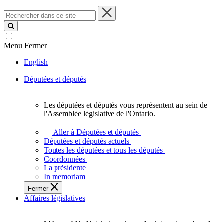
Rechercher
dans
ce
site
Menu
Fermer
English
Députées et députés
Les députées et députés vous représentent au sein de
Les
l'Assemblée législative de l'Ontario.
députées
et
Aller à Députées et députés
députés
Députées et députés actuels
vous
Toutes les députées et tous les députés
représentent
Coordonnées
au
La présidente
sein
In memoriam
de
Fermer
l'Assemblée
Affaires législatives
législative
de
l'Ontario.