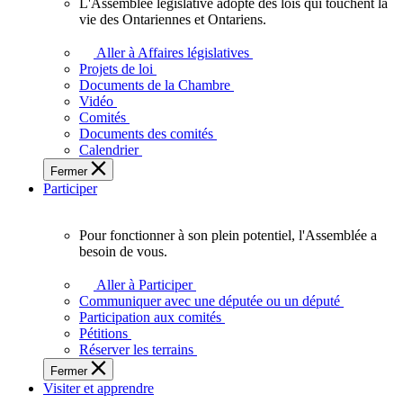
L'Assemblée législative adopte des lois qui touchent la
L'Assemblée
vie des Ontariennes et Ontariens.
législative
adopte
Aller à Affaires législatives
des
Projets de loi
lois
Documents de la Chambre
qui
Vidéo
touchent
Comités
la
Documents des comités
vie
Calendrier
des
Fermer
Ontariennes
Participer
et
Ontariens.
Pour fonctionner à son plein potentiel, l'Assemblée a
Pour
besoin de vous.
fonctionner
à
Aller à Participer
son
Communiquer avec une députée ou un député
plein
Participation aux comités
potentiel,
Pétitions
l'Assemblée
Réserver les terrains
a
Fermer
besoin
Visiter et apprendre
de