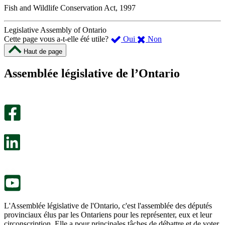
Fish and Wildlife Conservation Act, 1997
Legislative Assembly of Ontario
,
,
Cette page vous a-t-elle été utile?
Oui
Non
cette
cette
Haut de page
page
page
m’a
ne
Assemblée législative de l’Ontario
été
m’a
utile.
pas
Un
été
sondage
utile.
facultatif
Un
s’ouvre
sondage
dans
facultatif
un
s’ouvre
nouvel
dans
onglet.
un
nouvel
onglet.
L'Assemblée législative de l'Ontario, c'est l'assemblée des députés
provinciaux élus par les Ontariens pour les représenter, eux et leur
circonscription. Elle a pour principales tâches de débattre et de voter