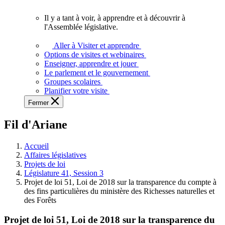
vous.
Il y a tant à voir, à apprendre et à découvrir à
Il
l'Assemblée législative.
y
a
Aller à Visiter et apprendre
tant
Options de visites et webinaires
à
Enseigner, apprendre et jouer
voir,
Le parlement et le gouvernement
à
Groupes scolaires
apprendre
Planifier votre visite
et
Fermer
à
découvrir
Fil d'Ariane
à
l'Assemblée
législative.
Accueil
Affaires législatives
Projets de loi
Législature 41, Session 3
Projet de loi 51, Loi de 2018 sur la transparence du compte à
des fins particulières du ministère des Richesses naturelles et
des Forêts
Projet de loi 51, Loi de 2018 sur la transparence du