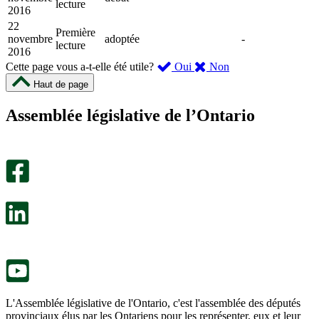
lecture
2016
22
Première
novembre
adoptée
-
lecture
2016
,
,
Cette page vous a-t-elle été utile?
Oui
Non
cette
cette
Haut de page
page
page
m’a
ne
Assemblée législative de l’Ontario
été
m’a
utile.
pas
Un
été
sondage
utile.
facultatif
Un
s’ouvre
sondage
dans
facultatif
un
s’ouvre
nouvel
dans
onglet.
un
nouvel
onglet.
L'Assemblée législative de l'Ontario, c'est l'assemblée des députés
provinciaux élus par les Ontariens pour les représenter, eux et leur