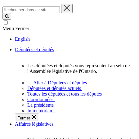
Rechercher
dans
ce
site
Menu
Fermer
English
Députées et députés
Les députées et députés vous représentent au sein de
Les
l'Assemblée législative de l'Ontario.
députées
et
Aller à Députées et députés
députés
Députées et députés actuels
vous
Toutes les députées et tous les députés
représentent
Coordonnées
au
La présidente
sein
In memoriam
de
Fermer
l'Assemblée
Affaires législatives
législative
de
l'Ontario.