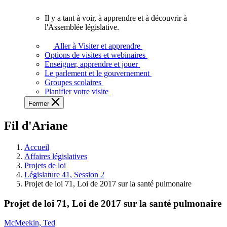
vous.
Il y a tant à voir, à apprendre et à découvrir à
Il
l'Assemblée législative.
y
a
Aller à Visiter et apprendre
tant
Options de visites et webinaires
à
Enseigner, apprendre et jouer
voir,
Le parlement et le gouvernement
à
Groupes scolaires
apprendre
Planifier votre visite
et
Fermer
à
découvrir
Fil d'Ariane
à
l'Assemblée
législative.
Accueil
Affaires législatives
Projets de loi
Législature 41, Session 2
Projet de loi 71, Loi de 2017 sur la santé pulmonaire
Projet de loi 71, Loi de 2017 sur la santé pulmonaire
McMeekin, Ted