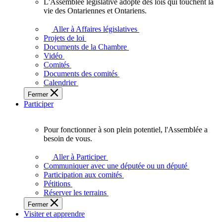
L'Assemblée législative adopte des lois qui touchent la
L'Assemblée
vie des Ontariennes et Ontariens.
législative
adopte
Aller à Affaires législatives
des
Projets de loi
lois
Documents de la Chambre
qui
Vidéo
touchent
Comités
la
Documents des comités
vie
Calendrier
des
Fermer
Ontariennes
Participer
et
Ontariens.
Pour fonctionner à son plein potentiel, l'Assemblée a
Pour
besoin de vous.
fonctionner
à
Aller à Participer
son
Communiquer avec une députée ou un député
plein
Participation aux comités
potentiel,
Pétitions
l'Assemblée
Réserver les terrains
a
Fermer
besoin
Visiter et apprendre
de