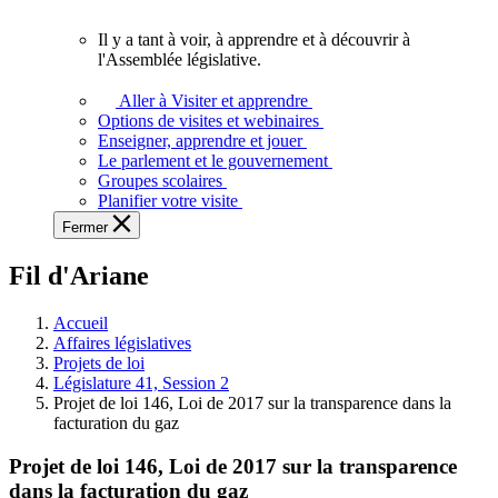
vous.
Il y a tant à voir, à apprendre et à découvrir à
Il
l'Assemblée législative.
y
a
Aller à Visiter et apprendre
tant
Options de visites et webinaires
à
Enseigner, apprendre et jouer
voir,
Le parlement et le gouvernement
à
Groupes scolaires
apprendre
Planifier votre visite
et
Fermer
à
découvrir
Fil d'Ariane
à
l'Assemblée
législative.
Accueil
Affaires législatives
Projets de loi
Législature 41, Session 2
Projet de loi 146, Loi de 2017 sur la transparence dans la
facturation du gaz
Projet de loi 146, Loi de 2017 sur la transparence
dans la facturation du gaz