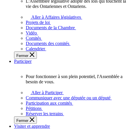
L'Assemblée législative adopte des lois qui touchent la
L'Assemblée
vie des Ontariennes et Ontariens.
législative
adopte
Aller à Affaires législatives
des
Projets de loi
lois
Documents de la Chambre
qui
Vidéo
touchent
Comités
la
Documents des comités
vie
Calendrier
des
Fermer
Ontariennes
Participer
et
Ontariens.
Pour fonctionner à son plein potentiel, l'Assemblée a
Pour
besoin de vous.
fonctionner
à
Aller à Participer
son
Communiquer avec une députée ou un député
plein
Participation aux comités
potentiel,
Pétitions
l'Assemblée
Réserver les terrains
a
Fermer
besoin
Visiter et apprendre
de