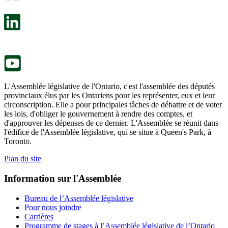
dans
facultatif
un
s’ouvre
nouvel
dans
onglet.
un
nouvel
onglet.
L'Assemblée législative de l'Ontario, c'est l'assemblée des députés
provinciaux élus par les Ontariens pour les représenter, eux et leur
circonscription. Elle a pour principales tâches de débattre et de voter
les lois, d'obliger le gouvernement à rendre des comptes, et
d'approuver les dépenses de ce dernier. L'Assemblée se réunit dans
l'édifice de l'Assemblée législative, qui se situe à Queen's Park, à
Toronto.
Plan du site
Information sur l'Assemblée
Bureau de l’Assemblée législative
Pour nous joindre
Carrières
Programme de stages à l’Assemblée législative de l’Ontario