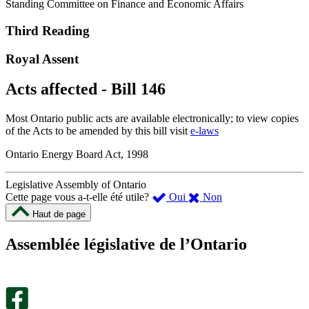
Standing Committee on Finance and Economic Affairs
Third Reading
Royal Assent
Acts affected - Bill 146
Most Ontario public acts are available electronically; to view copies
of the Acts to be amended by this bill visit
e-laws
Ontario Energy Board Act, 1998
Legislative Assembly of Ontario
,
,
Cette page vous a-t-elle été utile?
Oui
Non
cette
cette
Haut de page
page
page
m’a
ne
Assemblée législative de l’Ontario
été
m’a
utile.
pas
Un
été
sondage
utile.
facultatif
Un
s’ouvre
sondage