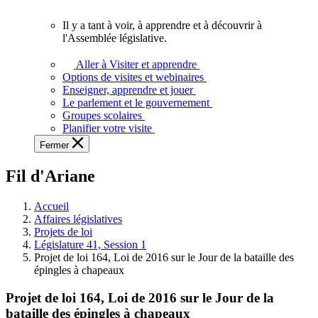
vous.
Il y a tant à voir, à apprendre et à découvrir à
Il
l'Assemblée législative.
y
a
Aller à Visiter et apprendre
tant
Options de visites et webinaires
à
Enseigner, apprendre et jouer
voir,
Le parlement et le gouvernement
à
Groupes scolaires
apprendre
Planifier votre visite
et
Fermer
à
découvrir
Fil d'Ariane
à
l'Assemblée
législative.
Accueil
Affaires législatives
Projets de loi
Législature 41, Session 1
Projet de loi 164, Loi de 2016 sur le Jour de la bataille des
épingles à chapeaux
Projet de loi 164, Loi de 2016 sur le Jour de la
bataille des épingles à chapeaux