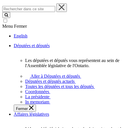
Rechercher
dans
ce
site
Menu
Fermer
English
Députées et députés
Les députées et députés vous représentent au sein de
Les
l'Assemblée législative de l'Ontario.
députées
et
Aller à Députées et députés
députés
Députées et députés actuels
vous
Toutes les députées et tous les députés
représentent
Coordonnées
au
La présidente
sein
In memoriam
de
Fermer
l'Assemblée
Affaires législatives
législative
de
l'Ontario.