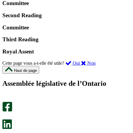
Committee
Second Reading
Committee
Third Reading
Royal Assent
,
,
Cette page vous a-t-elle été utile?
Oui
Non
cette
cette
Haut de page
page
page
m’a
ne
Assemblée législative de l’Ontario
été
m’a
utile.
pas
Un
été
sondage
utile.
facultatif
Un
s’ouvre
sondage
dans
facultatif
un
s’ouvre
nouvel
dans
onglet.
un