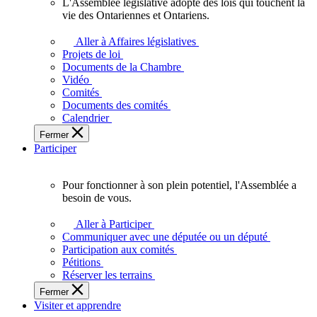
L'Assemblée législative adopte des lois qui touchent la
L'Assemblée
vie des Ontariennes et Ontariens.
législative
adopte
Aller à Affaires législatives
des
Projets de loi
lois
Documents de la Chambre
qui
Vidéo
touchent
Comités
la
Documents des comités
vie
Calendrier
des
Fermer
Ontariennes
Participer
et
Ontariens.
Pour fonctionner à son plein potentiel, l'Assemblée a
Pour
besoin de vous.
fonctionner
à
Aller à Participer
son
Communiquer avec une députée ou un député
plein
Participation aux comités
potentiel,
Pétitions
l'Assemblée
Réserver les terrains
a
Fermer
besoin
Visiter et apprendre
de