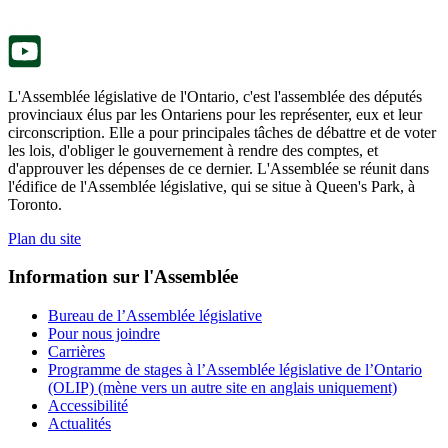
nouvel
onglet.
L'Assemblée législative de l'Ontario, c'est l'assemblée des députés
provinciaux élus par les Ontariens pour les représenter, eux et leur
circonscription. Elle a pour principales tâches de débattre et de voter
les lois, d'obliger le gouvernement à rendre des comptes, et
d'approuver les dépenses de ce dernier. L'Assemblée se réunit dans
l'édifice de l'Assemblée législative, qui se situe à Queen's Park, à
Toronto.
Plan du site
Information sur l'Assemblée
Bureau de l’Assemblée législative
Pour nous joindre
Carrières
Programme de stages à l’Assemblée législative de l’Ontario
(OLIP) (mène vers un autre site en anglais uniquement)
Accessibilité
Actualités