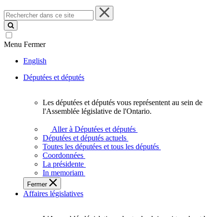
Rechercher
dans
ce
site
Menu
Fermer
English
Députées et députés
Les députées et députés vous représentent au sein de
Les
l'Assemblée législative de l'Ontario.
députées
et
Aller à Députées et députés
députés
Députées et députés actuels
vous
Toutes les députées et tous les députés
représentent
Coordonnées
au
La présidente
sein
In memoriam
de
Fermer
l'Assemblée
Affaires législatives
législative
de
l'Ontario.