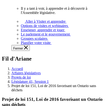
vous.
Il y a tant à voir, à apprendre et à découvrir à
Il
l'Assemblée législative.
y
a
Aller à Visiter et apprendre
tant
Options de visites et webinaires
à
Enseigner, apprendre et jouer
voir,
Le parlement et le gouvernement
à
Groupes scolaires
apprendre
Planifier votre visite
et
Fermer
à
découvrir
Fil d'Ariane
à
l'Assemblée
législative.
Accueil
Affaires législatives
Projets de loi
Législature 41, Session 1
Projet de loi 151, Loi de 2016 favorisant un Ontario sans
déchets
Projet de loi 151, Loi de 2016 favorisant un Ontario
sans déchets