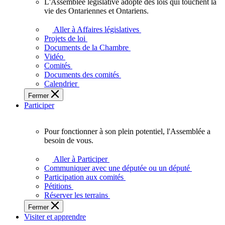
L'Assemblée législative adopte des lois qui touchent la
L'Assemblée
vie des Ontariennes et Ontariens.
législative
adopte
Aller à Affaires législatives
des
Projets de loi
lois
Documents de la Chambre
qui
Vidéo
touchent
Comités
la
Documents des comités
vie
Calendrier
des
Fermer
Ontariennes
Participer
et
Ontariens.
Pour fonctionner à son plein potentiel, l'Assemblée a
Pour
besoin de vous.
fonctionner
à
Aller à Participer
son
Communiquer avec une députée ou un député
plein
Participation aux comités
potentiel,
Pétitions
l'Assemblée
Réserver les terrains
a
Fermer
besoin
Visiter et apprendre
de