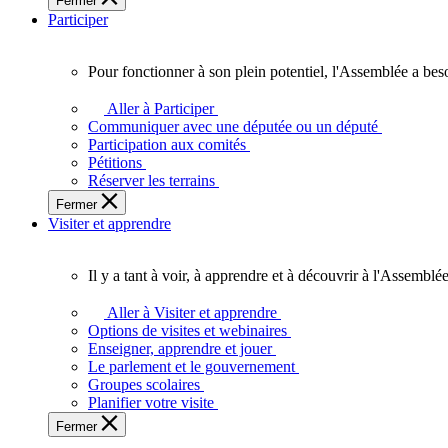
Fermer
des
Participer
Ontariennes
et
Ontariens.
Pour fonctionner à son plein potentiel, l'Assemblée a bes
Pour
fonctionner
Aller à Participer
à
Communiquer avec une députée ou un député
son
Participation aux comités
plein
Pétitions
potentiel,
Réserver les terrains
l'Assemblée
Fermer
a
Visiter et apprendre
besoin
de
vous.
Il y a tant à voir, à apprendre et à découvrir à l'Assemblée
Il
y
Aller à Visiter et apprendre
a
Options de visites et webinaires
tant
Enseigner, apprendre et jouer
à
Le parlement et le gouvernement
voir,
Groupes scolaires
à
Planifier votre visite
apprendre
Fermer
et