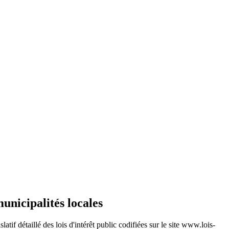
unicipalités locales
atif détaillé des lois d'intérêt public codifiées sur le site www.lois-