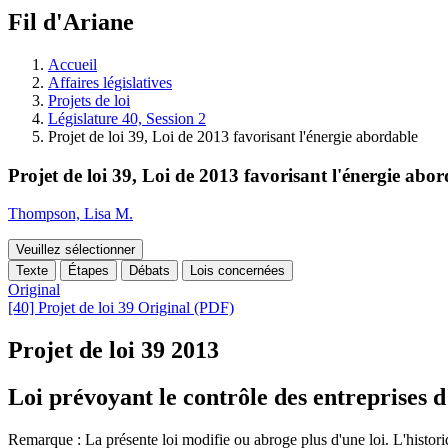
à
Fil d'Ariane
découvrir
à
l'Assemblée
Accueil
législative.
Affaires législatives
Projets de loi
Législature 40, Session 2
Projet de loi 39, Loi de 2013 favorisant l'énergie abordable
Projet de loi 39, Loi de 2013 favorisant l'énergie abo
Thompson, Lisa M.
Veuillez sélectionner
Texte
Étapes
Débats
Lois concernées
Original
[40] Projet de loi 39 Original (PDF)
Projet de loi 39
2013
Loi prévoyant le contrôle des entreprises d
Remarque : La présente loi modifie ou abroge plus d'une loi. L'historique