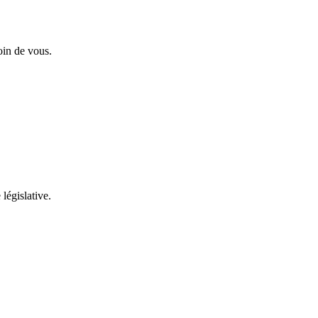
oin de vous.
 législative.