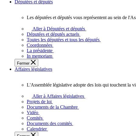
Députées et députés
Les députées et députés vous représentent au sein de l'As
Les
députées
Aller à Députées et députés
et
Députées et députés actuels
députés
Toutes les députées et tous les députés
vous
Coordonnées
représentent
La présidente
au
In memoriam
sein
Fermer
de
Affaires législatives
l'Assemblée
législative
de
L'Assemblée législative adopte des lois qui touchent la v
l'Ontario.
L'Assemblée
législative
Aller à Affaires législatives
adopte
Projets de loi
des
Documents de la Chambre
lois
Vidéo
qui
Comités
touchent
Documents des comités
la
Calendrier
vie