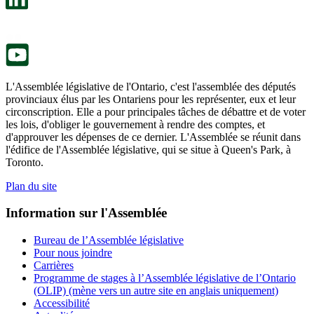
nouvel
dans
onglet.
un
nouvel
onglet.
L'Assemblée législative de l'Ontario, c'est l'assemblée des députés
provinciaux élus par les Ontariens pour les représenter, eux et leur
circonscription. Elle a pour principales tâches de débattre et de voter
les lois, d'obliger le gouvernement à rendre des comptes, et
d'approuver les dépenses de ce dernier. L'Assemblée se réunit dans
l'édifice de l'Assemblée législative, qui se situe à Queen's Park, à
Toronto.
Plan du site
Information sur l'Assemblée
Bureau de l’Assemblée législative
Pour nous joindre
Carrières
Programme de stages à l’Assemblée législative de l’Ontario
(OLIP) (mène vers un autre site en anglais uniquement)
Accessibilité