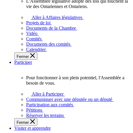
L'Assemblée législative adopte des lois qui touchent la
L'Assemblée
vie des Ontariennes et Ontariens.
législative
adopte
Aller à Affaires législatives
des
Projets de loi
lois
Documents de la Chambre
qui
Vidéo
touchent
Comités
la
Documents des comités
vie
Calendrier
des
Fermer
Ontariennes
Participer
et
Ontariens.
Pour fonctionner à son plein potentiel, l'Assemblée a
Pour
besoin de vous.
fonctionner
à
Aller à Participer
son
Communiquer avec une députée ou un député
plein
Participation aux comités
potentiel,
Pétitions
l'Assemblée
Réserver les terrains
a
Fermer
besoin
Visiter et apprendre
de