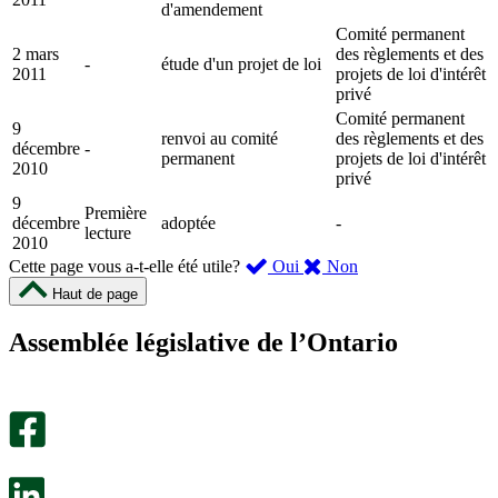
d'amendement
Comité permanent
2 mars
des règlements et des
-
étude d'un projet de loi
2011
projets de loi d'intérêt
privé
Comité permanent
9
renvoi au comité
des règlements et des
décembre
-
permanent
projets de loi d'intérêt
2010
privé
9
Première
décembre
adoptée
-
lecture
2010
,
,
Cette page vous a-t-elle été utile?
Oui
Non
cette
cette
Haut de page
page
page
m’a
ne
Assemblée législative de l’Ontario
été
m’a
utile.
pas
Un
été
sondage
utile.
facultatif
Un
s’ouvre
sondage
dans
facultatif
un
s’ouvre