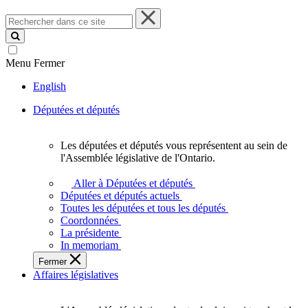
Rechercher
dans
ce
site
Menu
Fermer
English
Députées et députés
Les députées et députés vous représentent au sein de
Les
l'Assemblée législative de l'Ontario.
députées
et
Aller à Députées et députés
députés
Députées et députés actuels
vous
Toutes les députées et tous les députés
représentent
Coordonnées
au
La présidente
sein
In memoriam
de
Fermer
l'Assemblée
Affaires législatives
législative
de
l'Ontario.