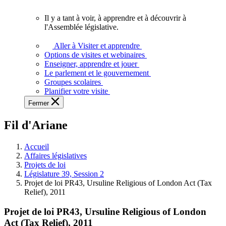
vous.
Il y a tant à voir, à apprendre et à découvrir à
Il
l'Assemblée législative.
y
a
Aller à Visiter et apprendre
tant
Options de visites et webinaires
à
Enseigner, apprendre et jouer
voir,
Le parlement et le gouvernement
à
Groupes scolaires
apprendre
Planifier votre visite
et
Fermer
à
découvrir
Fil d'Ariane
à
l'Assemblée
législative.
Accueil
Affaires législatives
Projets de loi
Législature 39, Session 2
Projet de loi PR43, Ursuline Religious of London Act (Tax
Relief), 2011
Projet de loi PR43, Ursuline Religious of London
Act (Tax Relief), 2011