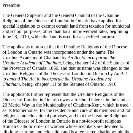
Preamble
The General Superior and the General Council of the Ursuline
Religious of the Diocese of London in Ontario have applied for
special legislation to exempt certain land from taxation for municipal
and school purposes, other than local improvement rates, beginning
June 28, 2010, while the land is used for a specified purpose.
The applicants represent that the Ursuline Religious of the Diocese
of London in Ontario was incorporated under the name The
Ursuline Academy of Chatham by
An Act to incorporate the
Ursuline Academy of Chatham
, being chapter 142 of the Statutes of
the Province of Canada, 1866, and that its name was changed to the
Ursuline Religious of the Diocese of London in Ontario by
An Act
to amend The Act to incorporate the Ursuline Academy of
Chatham
, being chapter 111 of the Statutes of Ontario, 1916.
The applicants further represent that the Ursuline Religious of the
Diocese of London in Ontario owns a freehold interest in the land at
20 Merici Way in the Municipality of Chatham-Kent, which is used
as its Motherhouse, for the residence and care of its members and for
religious and educational purposes, and that the Ursuline Religious
of the Diocese of London in Ontario is a not-for-profit religious
Roman Catholic order of women whose members are devoted to
life-long learning and education and is a registered charity within the