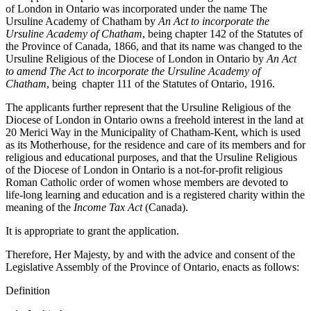
of London in Ontario was incorporated under the name The
Ursuline Academy of Chatham by
An Act to incorporate the
Ursuline Academy of Chatham
, being chapter 142 of the Statutes of
the Province of Canada, 1866, and that its name was changed to the
Ursuline Religious of the Diocese of London in Ontario by
An Act
to amend The Act to incorporate the Ursuline Academy of
Chatham
, being chapter 111 of the Statutes of Ontario, 1916.
The applicants further represent that the Ursuline Religious of the
Diocese of London in Ontario owns a freehold interest in the land at
20 Merici Way in the Municipality of Chatham-Kent, which is used
as its Motherhouse, for the residence and care of its members and for
religious and educational purposes, and that the Ursuline Religious
of the Diocese of London in Ontario is a not-for-profit religious
Roman Catholic order of women whose members are devoted to
life-long learning and education and is a registered charity within the
meaning of the
Income Tax Act
(Canada).
It is appropriate to grant the application.
Therefore, Her Majesty, by and with the advice and consent of the
Legislative Assembly of the Province of Ontario, enacts as follows:
Definition