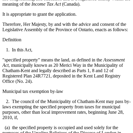
meaning of the
Income Tax Act
(Canada).
It is appropriate to grant the application.
Therefore, Her Majesty, by and with the advice and consent of the
Legislative Assembly of the Province of Ontario, enacts as follows:
Definition
1. In this Act,
"specified property" means the land, as defined in the
Assessment
Act
, municipally known as 20 Merici Way in the Municipality of
Chatham-Kent and legally described as Parts 1, 8 and 12 of
Registered Plan 24R7721, deposited in the Kent Land Registry
Office (No. 24).
Municipal tax exemption by-law
2. The council of the Municipality of Chatham-Kent may pass by-
laws exempting the specified property from taxes for municipal
purposes, other than local improvement rates, beginning June 28,
2010, if,
(a) the specified property is occupied and used solely for the
purposes of the Ursuline Religious of the Diocese of London in