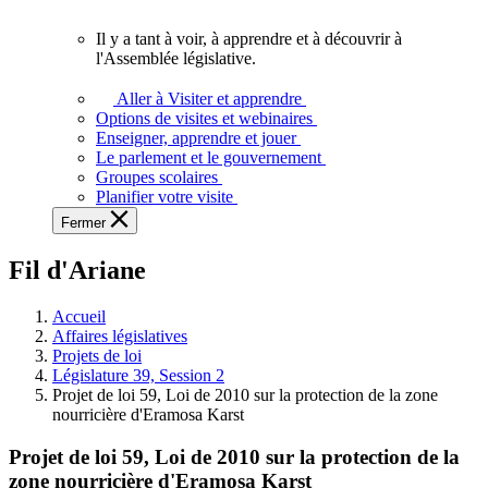
vous.
Il y a tant à voir, à apprendre et à découvrir à
Il
l'Assemblée législative.
y
a
Aller à Visiter et apprendre
tant
Options de visites et webinaires
à
Enseigner, apprendre et jouer
voir,
Le parlement et le gouvernement
à
Groupes scolaires
apprendre
Planifier votre visite
et
Fermer
à
découvrir
Fil d'Ariane
à
l'Assemblée
législative.
Accueil
Affaires législatives
Projets de loi
Législature 39, Session 2
Projet de loi 59, Loi de 2010 sur la protection de la zone
nourricière d'Eramosa Karst
Projet de loi 59, Loi de 2010 sur la protection de la
zone nourricière d'Eramosa Karst