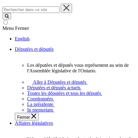
Rechercher
dans
ce
site
Menu
Fermer
English
Députées et députés
Les députées et députés vous représentent au sein de
Les
l'Assemblée législative de l'Ontario.
députées
et
Aller à Députées et députés
députés
Députées et députés actuels
vous
Toutes les députées et tous les députés
représentent
Coordonnées
au
La présidente
sein
In memoriam
de
Fermer
l'Assemblée
Affaires législatives
législative
de
l'Ontario.