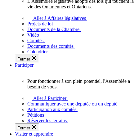
L'Assemblée législative adopte des lois qui touchent la
L'Assemblée
vie des Ontariennes et Ontariens.
législative
adopte
Aller à Affaires législatives
des
Projets de loi
lois
Documents de la Chambre
qui
Vidéo
touchent
Comités
la
Documents des comités
vie
Calendrier
des
Fermer
Ontariennes
Participer
et
Ontariens.
Pour fonctionner à son plein potentiel, l'Assemblée a
Pour
besoin de vous.
fonctionner
à
Aller à Participer
son
Communiquer avec une députée ou un député
plein
Participation aux comités
potentiel,
Pétitions
l'Assemblée
Réserver les terrains
a
Fermer
besoin
Visiter et apprendre
de