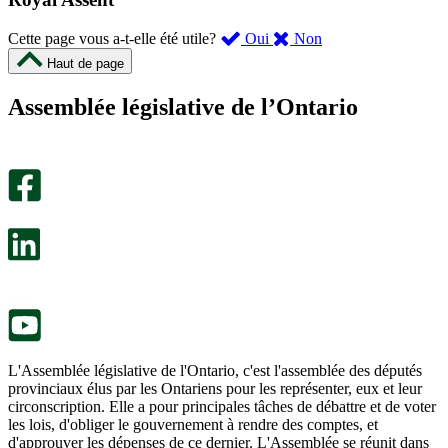
,
,
Cette page vous a-t-elle été utile?
Oui
Non
cette
cette
Haut de page
page
page
m’a
ne
Assemblée législative de l’Ontario
été
m’a
utile.
pas
Un
été
sondage
utile.
facultatif
Un
s’ouvre
sondage
dans
facultatif
un
s’ouvre
nouvel
dans
onglet.
un
nouvel
onglet.
L'Assemblée législative de l'Ontario, c'est l'assemblée des députés
provinciaux élus par les Ontariens pour les représenter, eux et leur
circonscription. Elle a pour principales tâches de débattre et de voter
les lois, d'obliger le gouvernement à rendre des comptes, et
d'approuver les dépenses de ce dernier. L'Assemblée se réunit dans