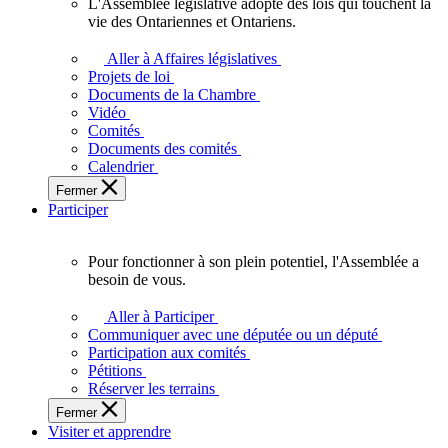
L'Assemblée législative adopte des lois qui touchent la
L'Assemblée
vie des Ontariennes et Ontariens.
législative
adopte
Aller à Affaires législatives
des
Projets de loi
lois
Documents de la Chambre
qui
Vidéo
touchent
Comités
la
Documents des comités
vie
Calendrier
des
Fermer
Ontariennes
Participer
et
Ontariens.
Pour fonctionner à son plein potentiel, l'Assemblée a
Pour
besoin de vous.
fonctionner
à
Aller à Participer
son
Communiquer avec une députée ou un député
plein
Participation aux comités
potentiel,
Pétitions
l'Assemblée
Réserver les terrains
a
Fermer
besoin
Visiter et apprendre
de