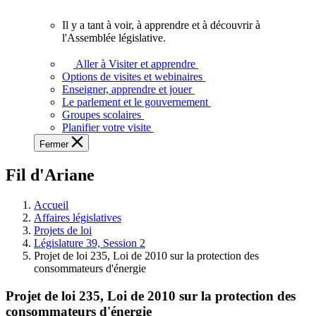
vous.
Il y a tant à voir, à apprendre et à découvrir à
Il
l'Assemblée législative.
y
a
Aller à Visiter et apprendre
tant
Options de visites et webinaires
à
Enseigner, apprendre et jouer
voir,
Le parlement et le gouvernement
à
Groupes scolaires
apprendre
Planifier votre visite
et
Fermer
à
découvrir
Fil d'Ariane
à
l'Assemblée
législative.
Accueil
Affaires législatives
Projets de loi
Législature 39, Session 2
Projet de loi 235, Loi de 2010 sur la protection des
consommateurs d'énergie
Projet de loi 235, Loi de 2010 sur la protection des
consommateurs d'énergie