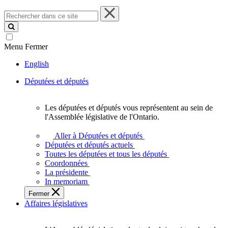
Rechercher
dans
ce
site
Menu
Fermer
English
Députées et députés
Les députées et députés vous représentent au sein de
Les
l'Assemblée législative de l'Ontario.
députées
et
Aller à Députées et députés
députés
Députées et députés actuels
vous
Toutes les députées et tous les députés
représentent
Coordonnées
au
La présidente
sein
In memoriam
de
Fermer
l'Assemblée
Affaires législatives
législative
de
l'Ontario.