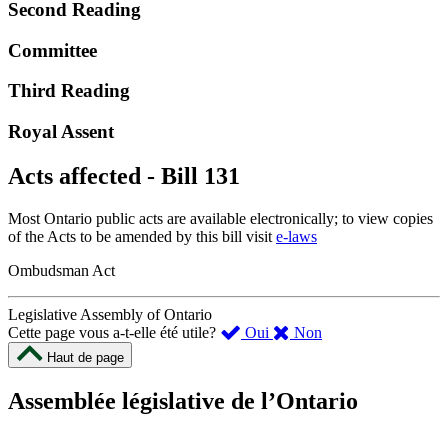
Second Reading
Committee
Third Reading
Royal Assent
Acts affected - Bill 131
Most Ontario public acts are available electronically; to view copies
of the Acts to be amended by this bill visit
e-laws
Ombudsman Act
Legislative Assembly of Ontario
,
,
Cette page vous a-t-elle été utile?
Oui
Non
cette
cette
Haut de page
page
page
m’a
ne
Assemblée législative de l’Ontario
été
m’a
utile.
pas
Un
été