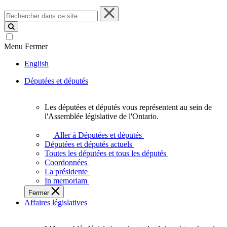
Rechercher
dans
ce
site
Menu
Fermer
English
Députées et députés
Les députées et députés vous représentent au sein de
Les
l'Assemblée législative de l'Ontario.
députées
et
Aller à Députées et députés
députés
Députées et députés actuels
vous
Toutes les députées et tous les députés
représentent
Coordonnées
au
La présidente
sein
In memoriam
de
Fermer
l'Assemblée
Affaires législatives
législative
de
l'Ontario.