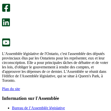
sondage
utile.
facultatif
Un
s’ouvre
sondage
dans
facultatif
un
s’ouvre
nouvel
dans
onglet.
un
nouvel
onglet.
L'Assemblée législative de l'Ontario, c'est l'assemblée des députés
provinciaux élus par les Ontariens pour les représenter, eux et leur
circonscription. Elle a pour principales tâches de débattre et de voter
les lois, d'obliger le gouvernement à rendre des comptes, et
d'approuver les dépenses de ce dernier. L'Assemblée se réunit dans
l'édifice de l'Assemblée législative, qui se situe à Queen's Park, à
Toronto.
Plan du site
Information sur l'Assemblée
Bureau de l’Assemblée législative