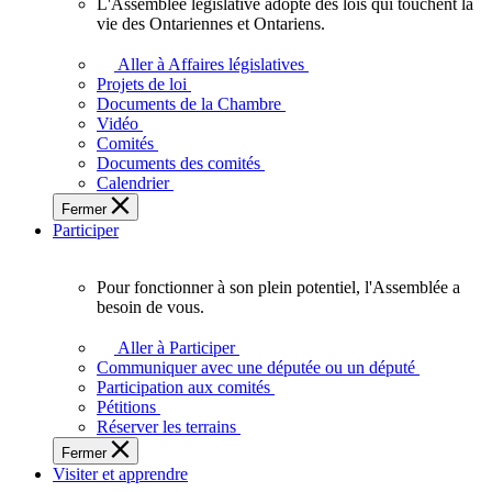
L'Assemblée législative adopte des lois qui touchent la
L'Assemblée
vie des Ontariennes et Ontariens.
législative
adopte
Aller à Affaires législatives
des
Projets de loi
lois
Documents de la Chambre
qui
Vidéo
touchent
Comités
la
Documents des comités
vie
Calendrier
des
Fermer
Ontariennes
Participer
et
Ontariens.
Pour fonctionner à son plein potentiel, l'Assemblée a
Pour
besoin de vous.
fonctionner
à
Aller à Participer
son
Communiquer avec une députée ou un député
plein
Participation aux comités
potentiel,
Pétitions
l'Assemblée
Réserver les terrains
a
Fermer
besoin
Visiter et apprendre
de