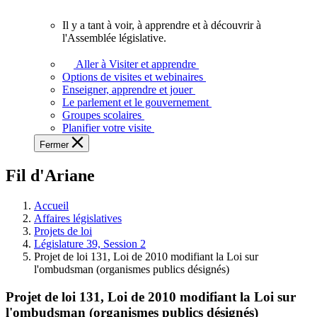
vous.
Il y a tant à voir, à apprendre et à découvrir à
Il
l'Assemblée législative.
y
a
Aller à Visiter et apprendre
tant
Options de visites et webinaires
à
Enseigner, apprendre et jouer
voir,
Le parlement et le gouvernement
à
Groupes scolaires
apprendre
Planifier votre visite
et
Fermer
à
découvrir
Fil d'Ariane
à
l'Assemblée
législative.
Accueil
Affaires législatives
Projets de loi
Législature 39, Session 2
Projet de loi 131, Loi de 2010 modifiant la Loi sur
l'ombudsman (organismes publics désignés)
Projet de loi 131, Loi de 2010 modifiant la Loi sur
l'ombudsman (organismes publics désignés)