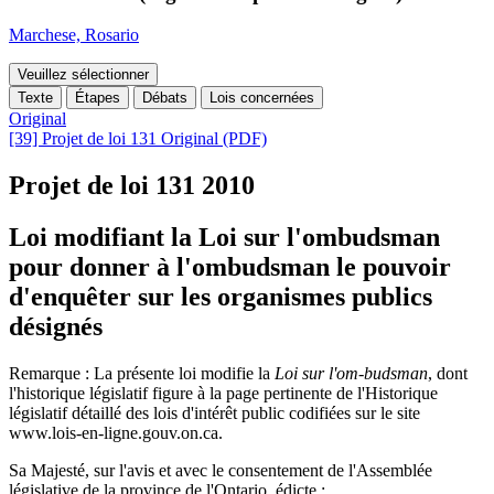
Marchese, Rosario
Veuillez sélectionner
Texte
Étapes
Débats
Lois concernées
Original
[39] Projet de loi 131 Original (PDF)
Projet de loi 131
2010
Loi modifiant la Loi sur l'ombudsman
pour donner à l'ombudsman le pouvoir
d'enquêter sur les organismes publics
désignés
Remarque : La présente loi modifie la
Loi sur l'om-budsman
, dont
l'historique législatif figure
à la page pertinente de
l'
Historique
législatif détaillé des lois d'intérêt public codifiées sur le site
www.lois-en-ligne.gouv.on.ca.
Sa Majesté, sur l'avis et avec le consentement de l'Assemblée
législative de la province de l'Ontario, édicte :