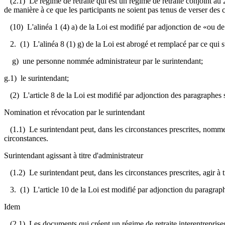
(2.1) Le régime de retraite qui est un régime de retraite conjoint au 2
de manière à ce que les participants ne soient pas tenus de verser des co
(10) L'alinéa 1 (4) a) de la Loi est modifié par adjonction de «ou de
2. (1) L'alinéa 8 (1) g) de la Loi est abrogé et remplacé par ce qui su
g) une personne nommée administrateur par le surintendant;
g.1) le surintendant;
(2) L'article 8 de la Loi est modifié par adjonction des paragraphes s
Nomination et révocation par le surintendant
(1.1) Le surintendant peut, dans les circonstances prescrites, nommer 
circonstances.
Surintendant agissant à titre d'administrateur
(1.2) Le surintendant peut, dans les circonstances prescrites, agir à ti
3. (1) L'article 10 de la Loi est modifié par adjonction du paragraph
Idem
(2.1) Les documents qui créent un régime de retraite interentreprises et