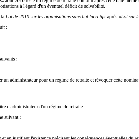
4 août 2010 reste un régime de retraite conjoint après cette date même si
tisations à l'égard d'un éventuel déficit de solvabilité.
 la
Loi de 2010 sur les organisations sans but lucratif
» après «
Loi sur l
it :
uivants :
un administrateur pour un régime de retraite et révoquer cette nominatio
tre d'administrateur d'un régime de retraite.
e suivant :
 en justifient l'existence précisent les conséquences éventuelles du retr