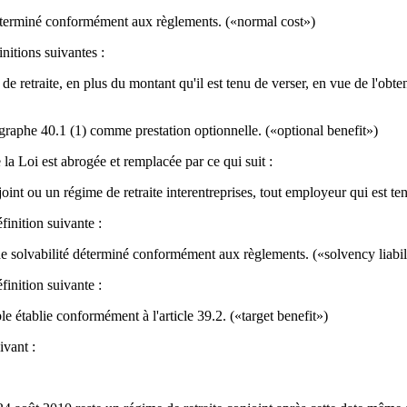
déterminé conformément aux règlements. («normal cost»)
nitions suivantes :
 de retraite, en plus du montant qu'il est tenu de verser, en vue de l'obt
ragraphe 40.1 (1) comme prestation optionnelle. («optional benefit»)
a Loi est abrogée et remplacée par ce qui suit :
nt ou un régime de retraite interentreprises, tout employeur qui est tenu
inition suivante :
 de solvabilité déterminé conformément aux règlements. («solvency liabil
inition suivante :
ble établie conformément à l'article 39.2. («target benefit»)
ivant :