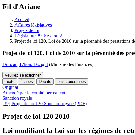
à
Fil d'Ariane
découvrir
à
l'Assemblée
Accueil
législative.
Affaires législatives
Projets de loi
Législature 39, Session 2
Projet de loi 120, Loi de 2010 sur la pérennité des prestations de
Projet de loi 120, Loi de 2010 sur la pérennité des pres
Duncan, L'hon. Dwight
(Ministre des Finances)
Veuillez sélectionner
Texte
Étapes
Débats
Lois concernées
Original
Amendé par le comité permanent
Sanction royale
[39] Projet de loi 120 Sanction royale (PDF)
Projet de loi 120
2010
Loi modifiant la Loi sur les régimes de retr