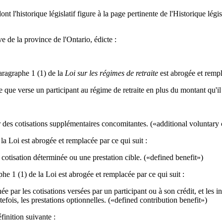
t l'historique législatif figure à la page pertinente de l'Historique législ
e de la province de l'Ontario, édicte :
aragraphe 1 (1) de la
Loi sur les régimes de retraite
est abrogée et rempla
te que verse un participant au régime de retraite en plus du montant qu'il
r des cotisations supplémentaires concomitantes. («additional voluntary 
a Loi est abrogée et remplacée par ce qui suit :
à cotisation déterminée ou une prestation cible. («defined benefit»)
e 1 (1) de la Loi est abrogée et remplacée par ce qui suit :
 par les cotisations versées par un participant ou à son crédit, et les int
efois, les prestations optionnelles. («defined contribution benefit»)
inition suivante :