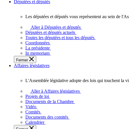
Députées et députés
Les députées et députés vous représentent au sein de l'As
Les
députées
Aller à Députées et députés
et
Députées et députés actuels
députés
Toutes les députées et tous les députés
vous
Coordonnées
représentent
La présidente
au
In memoriam
sein
Fermer
de
Affaires législatives
l'Assemblée
législative
de
L'Assemblée législative adopte des lois qui touchent la v
l'Ontario.
L'Assemblée
législative
Aller à Affaires législatives
adopte
Projets de loi
des
Documents de la Chambre
lois
Vidéo
qui
Comités
touchent
Documents des comités
la
Calendrier
vie