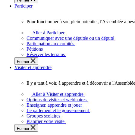
Fermer
des
Participer
Ontariennes
et
Ontariens.
Pour fonctionner à son plein potentiel, l'Assemblée a bes
Pour
fonctionner
Aller à Participer
à
Communiquer avec une députée ou un député
son
Participation aux comités
plein
Pétitions
potentiel,
Réserver les terrains
l'Assemblée
Fermer
a
Visiter et apprendre
besoin
de
vous.
Il y a tant à voir, à apprendre et à découvrir à l'Assemblée
Il
y
Aller à Visiter et apprendre
a
Options de visites et webinaires
tant
Enseigner, apprendre et jouer
à
Le parlement et le gouvernement
voir,
Groupes scolaires
à
Planifier votre visite
apprendre
Fermer
et