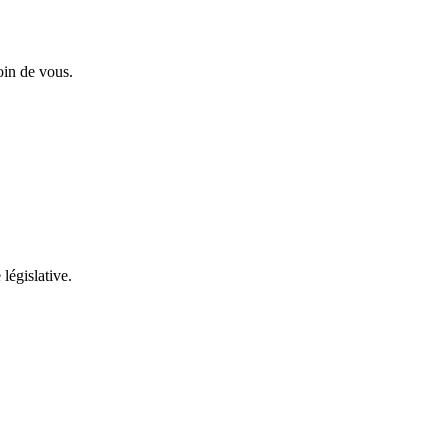
oin de vous.
 législative.