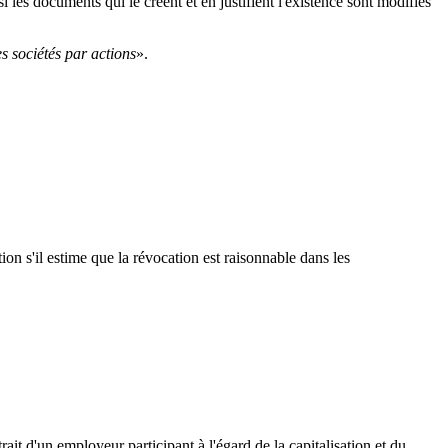
 les documents qui le créent et en justifient l'existence sont modifiés
es sociétés par actions
».
n s'il estime que la révocation est raisonnable dans les
ait d'un employeur participant à l'égard de la capitalisation et du