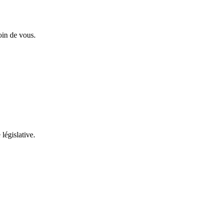
oin de vous.
 législative.