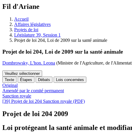
à
Fil d'Ariane
découvrir
à
l'Assemblée
Accueil
législative.
Affaires législatives
Projets de loi
Législature 39, Session 1
Projet de loi 204, Loi de 2009 sur la santé animale
Projet de loi 204, Loi de 2009 sur la santé animale
Dombrowsky, L'hon. Leona
(Ministre de l'Agriculture, de l'Alimentati
Veuillez sélectionner
Texte
Étapes
Débats
Lois concernées
Original
Amendé par le comité permanent
Sanction royale
[39] Projet de loi 204 Sanction royale (PDF)
Projet de loi 204
2009
Loi protégeant la santé animale et modifian