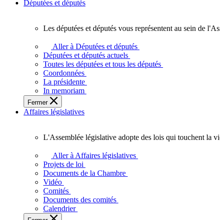
Députées et députés
Les députées et députés vous représentent au sein de l'As
Les
députées
Aller à Députées et députés
et
Députées et députés actuels
députés
Toutes les députées et tous les députés
vous
Coordonnées
représentent
La présidente
au
In memoriam
sein
Fermer
de
Affaires législatives
l'Assemblée
législative
de
L'Assemblée législative adopte des lois qui touchent la v
l'Ontario.
L'Assemblée
législative
Aller à Affaires législatives
adopte
Projets de loi
des
Documents de la Chambre
lois
Vidéo
qui
Comités
touchent
Documents des comités
la
Calendrier
vie