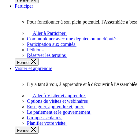
Fermer
des
Participer
Ontariennes
et
Ontariens.
Pour fonctionner à son plein potentiel, l'Assemblée a bes
Pour
fonctionner
Aller à Participer
à
Communiquer avec une députée ou un député
son
Participation aux comités
plein
Pétitions
potentiel,
Réserver les terrains
l'Assemblée
Fermer
a
Visiter et apprendre
besoin
de
vous.
Il y a tant à voir, à apprendre et à découvrir à l'Assemblée
Il
y
Aller à Visiter et apprendre
a
Options de visites et webinaires
tant
Enseigner, apprendre et jouer
à
Le parlement et le gouvernement
voir,
Groupes scolaires
à
Planifier votre visite
apprendre
Fermer
et